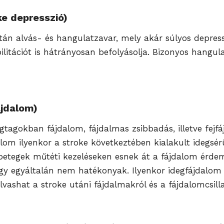
ke depresszió)
után alvás- és hangulatzavar, mely akár súlyos depres
bilitációt is hátrányosan befolyásolja. Bizonyos hangu
ájdalom)
égtagokban fájdalom, fájdalmas zsibbadás, illetve fejf
dalom ilyenkor a stroke következtében kialakult idegs
etegek műtéti kezeléseken esnek át a fájdalom érdemi
y egyáltalán nem hatékonyak. Ilyenkor idegfájdalom el
lvashat a stroke utáni fájdalmakról és a fájdalomcsilla