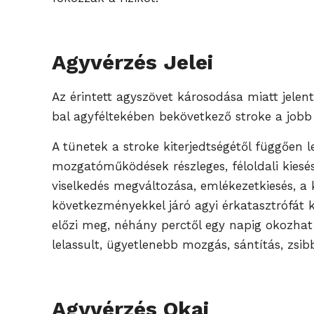
Agyvérzés Jelei
Az érintett agyszövet károsodása miatt jelent
bal agyféltekében bekövetkező stroke a jobb 
A tünetek a stroke kiterjedtségétől függően 
mozgatóműködések részleges, féloldali kiesésé
viselkedés megváltozása, emlékezetkiesés, a 
következményekkel járó agyi érkatasztrófát k
előzi meg, néhány perctől egy napig okozhat 
lelassult, ügyetlenebb mozgás, sántítás, zsi
Agyvérzés Okai