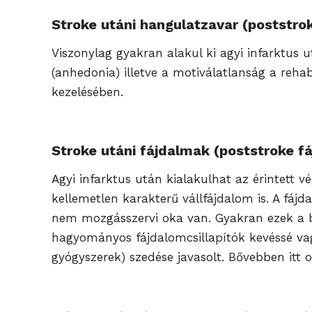
Stroke utáni hangulatzavar (poststro
Viszonylag gyakran alakul ki agyi infarktus 
(anhedonia) illetve a motiválatlanság a reha
kezelésében.
Stroke utáni fájdalmak (poststroke f
Agyi infarktus után kialakulhat az érintett v
kellemetlen karakterű vállfájdalom is. A fáj
nem mozgásszervi oka van. Gyakran ezek a b
hagyományos fájdalomcsillapítók kevéssé vag
gyógyszerek) szedése javasolt. Bővebben itt o