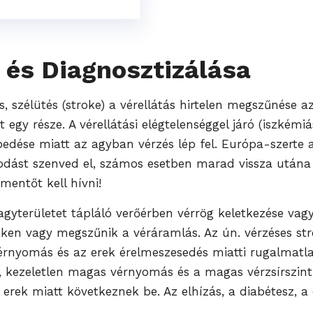
i és Diagnosztizálása
, szélütés (stroke) a vérellátás hirtelen megszűnése a
egy része. A vérellátási elégtelenséggel járó (iszkémi
pedése miatt az agyban vérzés lép fel. Európa-szerte a
sodást szenved el, számos esetben marad vissza utána
 mentőt kell hívni!
 agyterületet tápláló verőérben vérrög keletkezése va
kken vagy megszűnik a véráramlás. Az ún. vérzéses stro
nyomás és az erek érelmeszesedés miatti rugalmatla
, kezeletlen magas vérnyomás és a magas vérzsírszint
erek miatt következnek be. Az elhízás, a diabétesz, a