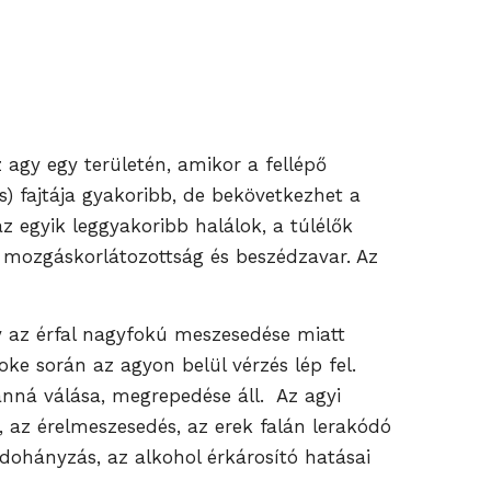
z agy egy területén, amikor a fellépő
ás) fajtája gyakoribb, de bekövetkezhet a
z egyik leggyakoribb halálok, a túlélők
 mozgáskorlátozottság és beszédzavar. Az
gy az érfal nagyfokú meszesedése miatt
ke során az agyon belül vérzés lép fel.
nná válása, megrepedése áll. Az agyi
, az érelmeszesedés, az erek falán lerakódó
 dohányzás, az alkohol érkárosító hatásai