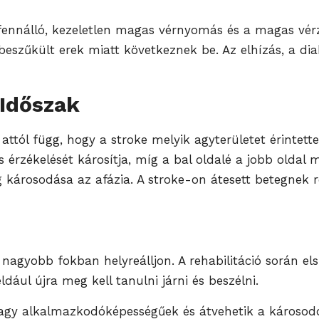
fennálló, kezeletlen magas vérnyomás és a magas vérzs
eszűkült erek miatt következnek be. Az elhízás, a dia
 Időszak
attól függ, hogy a stroke melyik agyterületet érintett
érzékelését károsítja, míg a bal oldalé a jobb oldal 
 károsodása az afázia. A stroke-on átesett betegnek r
l nagyobb fokban helyreálljon. A rehabilitáció során e
dául újra meg kell tanulni járni és beszélni.
 nagy alkalmazkodóképességűek és átvehetik a károsodo