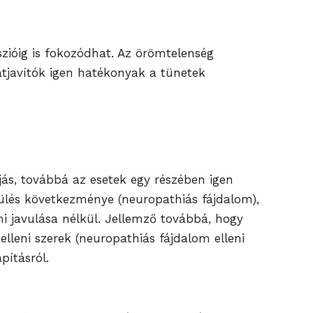
szióig is fokozódhat. Az örömtelenség
latjavítók igen hatékonyak a tünetek
ájás, továbbá az esetek egy részében igen
érülés következménye (neuropathiás fájdalom),
 javulása nélkül. Jellemző továbbá, hogy
leni szerek (neuropathiás fájdalom elleni
pításról.