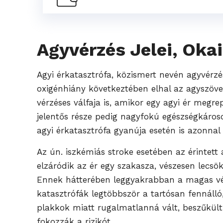
Agyvérzés Jelei, Oka
Agyi érkatasztrófa, közismert nevén agyvérzés
oxigénhiány következtében elhal az agyszövet 
vérzéses válfaja is, amikor egy agyi ér megre
jelentős része pedig nagyfokú egészségkáro
agyi érkatasztrófa gyanúja esetén is azonnal
Az ún. iszkémiás stroke esetében az érintett
elzáródik az ér egy szakasza, vészesen lecsö
Ennek hátterében leggyakrabban a magas vér
katasztrófák legtöbbször a tartósan fennálló
plakkok miatt rugalmatlanná vált, beszűkült 
fokozzák a rizikót.