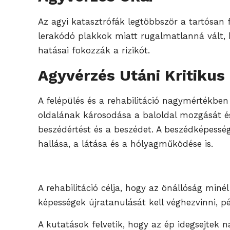
Az agyi katasztrófák legtöbbször a tartósan 
lerakódó plakkok miatt rugalmatlanná vált, b
hatásai fokozzák a rizikót.
Agyvérzés Utáni Kritikus
A felépülés és a rehabilitáció nagymértékben 
oldalának károsodása a baloldal mozgását és 
beszédértést és a beszédet. A beszédképesség
hallása, a látása és a hólyagműködése is.
A rehabilitáció célja, hogy az önállóság miné
képességek újratanulását kell véghezvinni, pél
A kutatások felvetik, hogy az ép idegsejtek