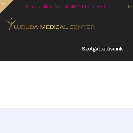
Központi szám: + 36 1 550 7 550
F
Szolgáltatásaink