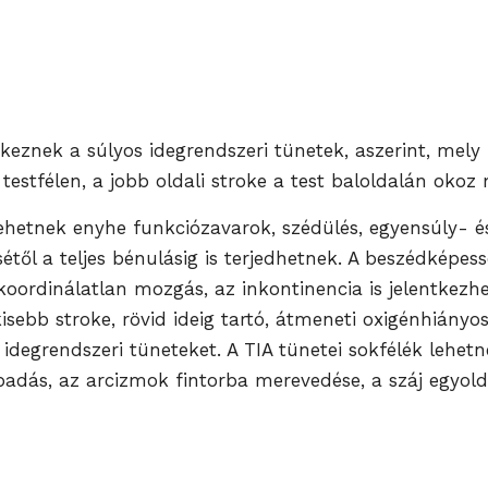
keznek a súlyos idegrendszeri tünetek, aszerint, mely f
testfélen, a jobb oldali stroke a test baloldalán oko
lehetnek enyhe funkciózavarok, szédülés, egyensúly- é
től a teljes bénulásig is terjedhetnek. A beszédképess
koordinálatlan mozgás, az inkontinencia is jelentkez
isebb stroke, rövid ideig tartó, átmeneti oxigénhiányo
idegrendszeri tüneteket. A TIA tünetei sokfélék lehetn
bbadás, az arcizmok fintorba merevedése, a száj egyold