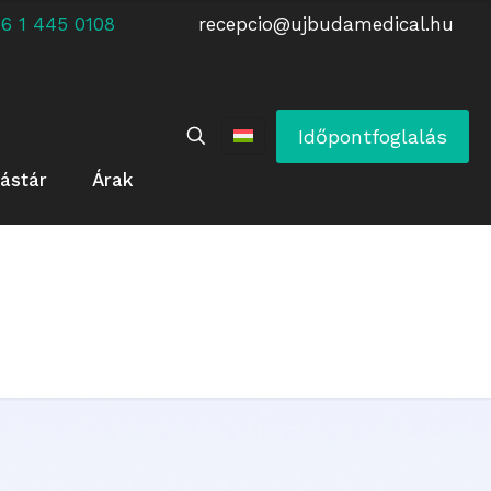
 +36 1 445 0108
recepcio@ujbudamedical.hu
Időpontfoglalás
ástár
Árak