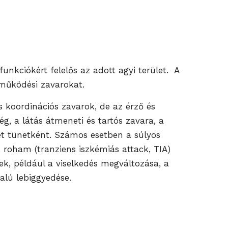
unkciókért felelős az adott agyi terület. A
z működési zavarokat.
s koordinációs zavarok, de az érző és
ég, a látás átmeneti és tartós zavara, a
het tünetként. Számos esetben a súlyos
s roham (tranziens iszkémiás attack, TIA)
ek, például a viselkedés megváltozása, a
alú lebiggyedése.