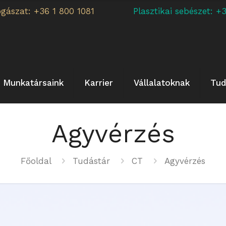
ogászat: +36 1 800 1081
Plasztikai sebészet:
Munkatársaink
Karrier
Vállalatoknak
Tud
Agyvérzés
Főoldal
Tudástár
CT
Agyvérzés