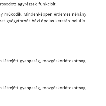
rosodott agyrészek funkcióit.
zmény működik. Mindenképpen érdemes néhány
het gyógytornát házi ápolás keretén belül is
 létrejött gyengeség, mozgáskorlátozottság
 létrejött gyengeség, mozgáskorlátozottság