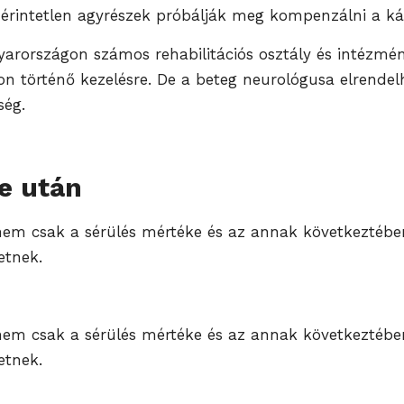
 érintetlen agyrészek próbálják meg kompenzálni a ká
gyarországon számos rehabilitációs osztály és inté
yon történő kezelésre. De a beteg neurológusa elrendel
ség.
e után
nem csak a sérülés mértéke és az annak következtében
etnek.
nem csak a sérülés mértéke és az annak következtében
etnek.