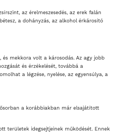
írszint, az érelmeszesedés, az erek falán
bétesz, a dohányzás, az alkohol érkárosító
e, és mekkora volt a károsodás. Az agy jobb
mozgását és érzékelését, továbbá a
omolhat a légzése, nyelése, az egyensúlya, a
lsősorban a korábbiakban már elsajátított
tt területek idegsejtjeinek működését. Ennek