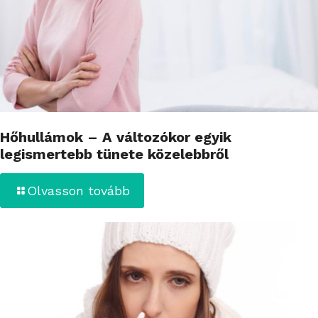
Hőhullámok – A változókor egyik
legismertebb tünete közelebbről
Olvasson tovább