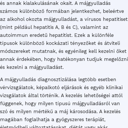
és annak kialakulásának okait. A májgyulladás
számos különböző formában jelentkezhet, beleértve
az alkohol okozta májgyulladást, a vírusos hepatitiset
(mint például hepatitis A, B és C), valamint az
autoimmun eredetű hepatitist. Ezek a különféle
típusok különböző kockázati tényezőket és átviteli
módszereket mutatnak, és egyénileg kell kezelni őket
annak érdekében, hogy hatékonyan tudjuk megelőzni
és kezelni a májgyulladást.
A májgyulladás diagnosztizálása legtöbb esetben
vérvizsgálatok, képalkotó eljárások és egyéb klinikai
vizsgálatok által történik. A kezelés lehetőségei attól
függenek, hogy milyen típusú májgyulladásról van
szó és milyen mértékű a máj károsodása. A kezelés
magában foglalhatja a gyógyszeres terápiát,
életmódbeli változtatásokat, diétát vagy akár