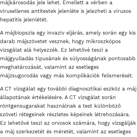
májkárosodás jele lehet. Emellett a vérben a
vírusellenes antitestek jelenléte is jelezheti a vírusos
hepatitis jelenlétét.
A májbiopszia egy invazív eljárás, amely során egy kis
darab májszövetet vesznek, hogy mikroszkópos
vizsgálat alá helyezzék. Ez lehetővé teszi a
májgyulladás típusának és súlyosságának pontosabb
meghatározását, valamint az esetleges
májzsugorodás vagy más komplikációk felismerését.
A CT vizsgálat egy további diagnosztikai eszköz a máj
állapotának értékelésére. A CT vizsgálat során
röntgensugarakat használnak a test különböző
szöveti rétegeinek részletes képeinek létrehozására.
Ez lehetővé teszi az orvosok számára, hogy vizsgálják
a máj szerkezetét és méretét, valamint az esetleges