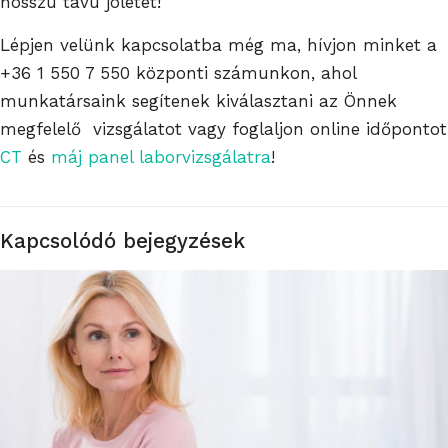
hosszú távú jólétet!
Lépjen velünk kapcsolatba még ma, hívjon minket a
+36 1 550 7 550
központi számunkon, ahol
munkatársaink segítenek kiválasztani az Önnek
megfelelő vizsgálatot vagy foglaljon online időpontot
CT
és
máj panel laborvizsgálatra
!
Kapcsolódó bejegyzések