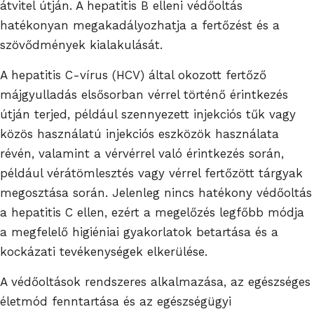
átvitel útján. A hepatitis B elleni védőoltás
hatékonyan megakadályozhatja a fertőzést és a
szövődmények kialakulását.
A hepatitis C-vírus (HCV) által okozott fertőző
májgyulladás elsősorban vérrel történő érintkezés
útján terjed, például szennyezett injekciós tűk vagy
közös használatú injekciós eszközök használata
révén, valamint a vérvérrel való érintkezés során,
például vérátömlesztés vagy vérrel fertőzött tárgyak
megosztása során. Jelenleg nincs hatékony védőoltás
a hepatitis C ellen, ezért a megelőzés legfőbb módja
a megfelelő higiéniai gyakorlatok betartása és a
kockázati tevékenységek elkerülése.
A védőoltások rendszeres alkalmazása, az egészséges
életmód fenntartása és az egészségügyi