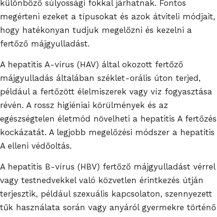
különböző súlyossági fokkal járhatnak. Fontos
megérteni ezeket a típusokat és azok átviteli módjait,
hogy hatékonyan tudjuk megelőzni és kezelni a
fertőző májgyulladást.
A hepatitis A-vírus (HAV) által okozott fertőző
májgyulladás általában széklet-orális úton terjed,
például a fertőzött élelmiszerek vagy víz fogyasztása
révén. A rossz higiéniai körülmények és az
egészségtelen életmód növelheti a hepatitis A fertőzés
kockázatát. A legjobb megelőzési módszer a hepatitis
A elleni védőoltás.
A hepatitis B-vírus (HBV) fertőző májgyulladást vérrel
vagy testnedvekkel való közvetlen érintkezés útján
terjesztik, például szexuális kapcsolaton, szennyezett
tűk használata során vagy anyáról gyermekre történő