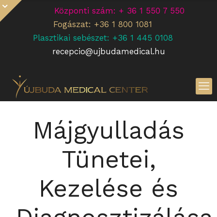
Központi szám: + 36 1 550 7 550
Fogászat: +36 1 800 1081
Plasztikai sebészet: +36 1 445 0108
recepcio@ujbudamedical.hu
Májgyulladás
Tünetei,
Kezelése és