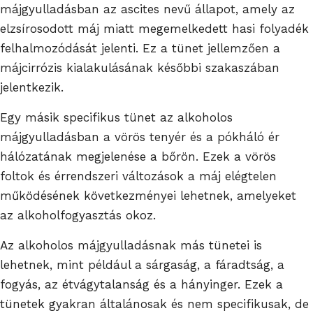
májgyulladásban az ascites nevű állapot, amely az
elzsírosodott máj miatt megemelkedett hasi folyadék
felhalmozódását jelenti. Ez a tünet jellemzően a
májcirrózis kialakulásának későbbi szakaszában
jelentkezik.
Egy másik specifikus tünet az alkoholos
májgyulladásban a vörös tenyér és a pókháló ér
hálózatának megjelenése a bőrön. Ezek a vörös
foltok és érrendszeri változások a máj elégtelen
működésének következményei lehetnek, amelyeket
az alkoholfogyasztás okoz.
Az alkoholos májgyulladásnak más tünetei is
lehetnek, mint például a sárgaság, a fáradtság, a
fogyás, az étvágytalanság és a hányinger. Ezek a
tünetek gyakran általánosak és nem specifikusak, de