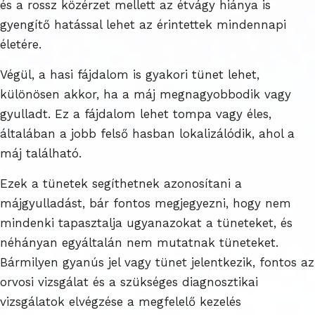
és a rossz közérzet mellett az étvágy hiánya is
gyengítő hatással lehet az érintettek mindennapi
életére.
Végül, a hasi fájdalom is gyakori tünet lehet,
különösen akkor, ha a máj megnagyobbodik vagy
gyulladt. Ez a fájdalom lehet tompa vagy éles,
általában a jobb felső hasban lokalizálódik, ahol a
máj található.
Ezek a tünetek segíthetnek azonosítani a
májgyulladást, bár fontos megjegyezni, hogy nem
mindenki tapasztalja ugyanazokat a tüneteket, és
néhányan egyáltalán nem mutatnak tüneteket.
Bármilyen gyanús jel vagy tünet jelentkezik, fontos az
orvosi vizsgálat és a szükséges diagnosztikai
vizsgálatok elvégzése a megfelelő kezelés