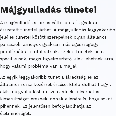
Májgyulladás tünetei
A májgyulladás számos változatos és gyakran
összetett tünettel járhat. A májgyulladás leggyakoribb
jelei és tünetei között szerepelnek olyan általános
panaszok, amelyek gyakran más egészségügyi
problémákra is utalhatnak. Ezek a tünetek nem
specifikusak, mégis figyelmeztető jelek lehetnek arra,
hogy valami probléma van a májjal.
Az egyik leggyakoribb tünet a fáradtság és az
általános rossz közérzet érzése. Előfordulhat hogy ,
akik májgyulladásban szenvednek folyamatos
kimerültséget éreznek, annak ellenére is, hogy sokat
pihennek. Ez jelentősen befolyásolhatja az
életminőséget.