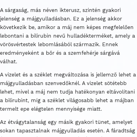
A sárgaság, más néven ikterusz, szintén gyakori
jelenség a májgyulladásban. Ez a jelenség akkor
következik be, amikor a máj nem képes megfelelően
lebontani a bilirubin nevű hulladékterméket, amely a
vörösvértestek lebomlásából származik. Ennek
eredményeként a bőr és a szemfehérje sárgává
válhat.
A vizelet és a széklet megváltozása is jellemző lehet a
májgyulladásban szenvedőknél. A vizelet sötétebb
lehet, mivel a máj nem tudja hatékonyan eltávolítani
a bilirubint, míg a széklet világosabb lehet a májban
termelt epe elégtelen mennyisége miatt.
Az étvágytalanság egy másik gyakori tünet, amelyet
sokan tapasztalnak májgyulladás esetén. A fáradtság