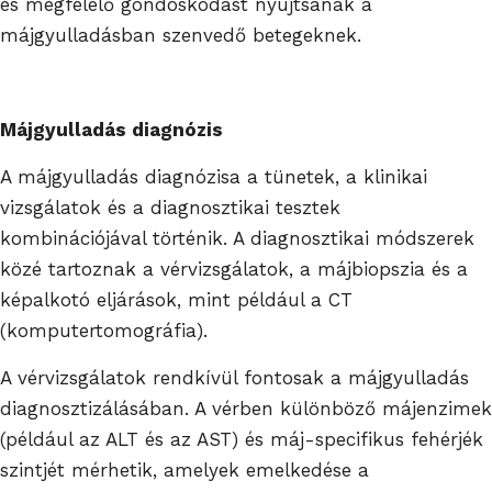
és megfelelő gondoskodást nyújtsanak a
májgyulladásban szenvedő betegeknek.
Májgyulladás diagnózis
A májgyulladás diagnózisa a tünetek, a klinikai
vizsgálatok és a diagnosztikai tesztek
kombinációjával történik. A diagnosztikai módszerek
közé tartoznak a vérvizsgálatok, a májbiopszia és a
képalkotó eljárások, mint például a CT
(komputertomográfia).
A vérvizsgálatok rendkívül fontosak a májgyulladás
diagnosztizálásában. A vérben különböző májenzimek
(például az ALT és az AST) és máj-specifikus fehérjék
szintjét mérhetik, amelyek emelkedése a