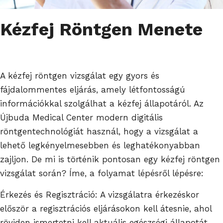
Kézfej Röntgen Menete
A kézfej röntgen vizsgálat egy gyors és
fájdalommentes eljárás, amely létfontosságú
információkkal szolgálhat a kézfej állapotáról. Az
Újbuda Medical Center modern digitális
röntgentechnológiát használ, hogy a vizsgálat a
lehető legkényelmesebben és leghatékonyabban
zajljon. De mi is történik pontosan egy kézfej röntgen
vizsgálat során? Íme, a folyamat lépésről lépésre:
Érkezés és Regisztráció: A vizsgálatra érkezéskor
először a regisztrációs eljárásokon kell átesnie, ahol
röviden ismertetni kell aktuális egészségi állapotát,