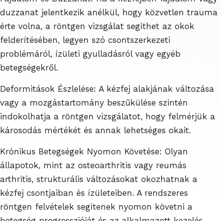
duzzanat jelentkezik anélkül, hogy közvetlen trauma
érte volna, a röntgen vizsgálat segíthet az okok
felderítésében, legyen szó csontszerkezeti
problémáról, ízületi gyulladásról vagy egyéb
betegségekről.
Deformitások Észlelése: A kézfej alakjának változása
vagy a mozgástartomány beszűkülése szintén
indokolhatja a röntgen vizsgálatot, hogy felmérjük a
károsodás mértékét és annak lehetséges okait.
Krónikus Betegségek Nyomon Követése: Olyan
állapotok, mint az osteoarthritis vagy reumás
arthritis, strukturális változásokat okozhatnak a
kézfej csontjaiban és ízületeiben. A rendszeres
röntgen felvételek segítenek nyomon követni a
betegség progresszióját és az alkalmazott kezelés