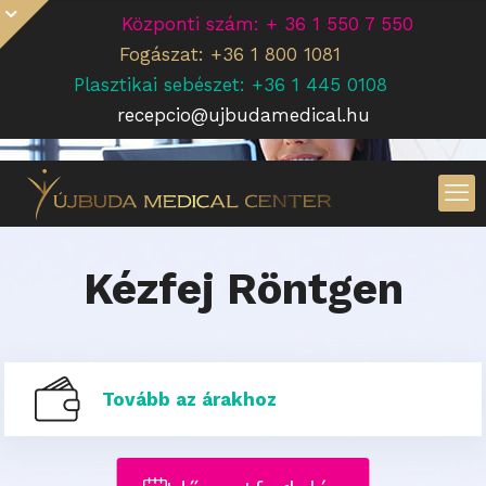
Központi szám: + 36 1 550 7 550
Fogászat: +36 1 800 1081
Plasztikai sebészet: +36 1 445 0108
recepcio@ujbudamedical.hu
Kézfej Röntgen
Tovább az árakhoz