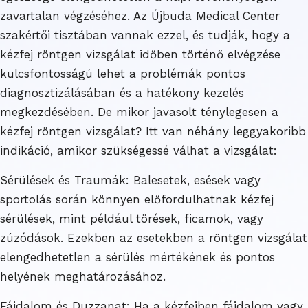
zavartalan végzéséhez. Az Újbuda Medical Center
szakértői tisztában vannak ezzel, és tudják, hogy a
kézfej röntgen vizsgálat időben történő elvégzése
kulcsfontosságú lehet a problémák pontos
diagnosztizálásában és a hatékony kezelés
megkezdésében. De mikor javasolt ténylegesen a
kézfej röntgen vizsgálat? Itt van néhány leggyakoribb
indikáció, amikor szükségessé válhat a vizsgálat:
Sérülések és Traumák: Balesetek, esések vagy
sportolás során könnyen előfordulhatnak kézfej
sérülések, mint például törések, ficamok, vagy
zúzódások. Ezekben az esetekben a röntgen vizsgálat
elengedhetetlen a sérülés mértékének és pontos
helyének meghatározásához.
Fájdalom és Duzzanat: Ha a kézfejben fájdalom vagy