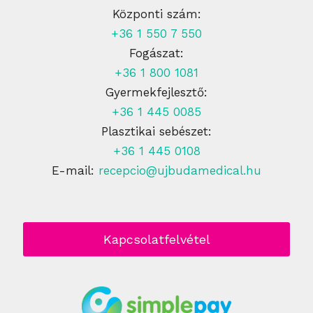
Központi szám:
+36 1 550 7 550
Fogászat:
+36 1 800 1081
Gyermekfejlesztő:
+36 1 445 0085
Plasztikai sebészet:
+36 1 445 0108
E-mail:
recepcio@ujbudamedical.hu
Kapcsolatfelvétel