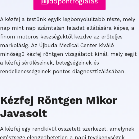
Időpontfoglalás
A kézfej a testünk egyik legbonyolultabb része, mely
nap mint nap számtalan feladat ellátására képes, a
finom motoros készségektől kezdve az erőteljes
markolásig. Az Újbuda Medical Center kiváló
minőségű kézfej röntgen vizsgálatot kínál, mely segít
a kézfej sérüléseinek, betegségeinek és
rendellenességeinek pontos diagnosztizálásában.
Kézfej Röntgen Mikor
Javasolt
A kézfej egy rendkívül összetett szerkezet, amelynek
egészsége elengedhetetlen a napi tevékenységek