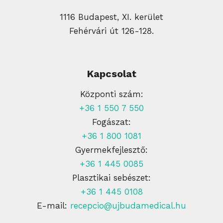
1116 Budapest, XI. kerület
Fehérvári út 126-128.
Kapcsolat
Központi szám:
+36 1 550 7 550
Fogászat:
+36 1 800 1081
Gyermekfejlesztő:
+36 1 445 0085
Plasztikai sebészet:
+36 1 445 0108
E-mail:
recepcio@ujbudamedical.hu