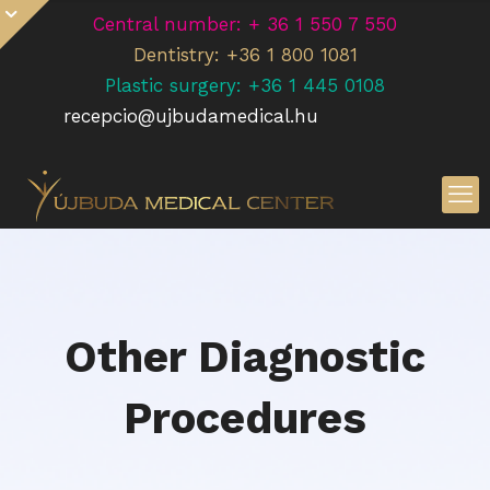
Central number: + 36 1 550 7 550
Dentistry: +36 1 800 1081
Plastic surgery: +36 1 445 0108
recepcio@ujbudamedical.hu
Other Diagnostic
Procedures