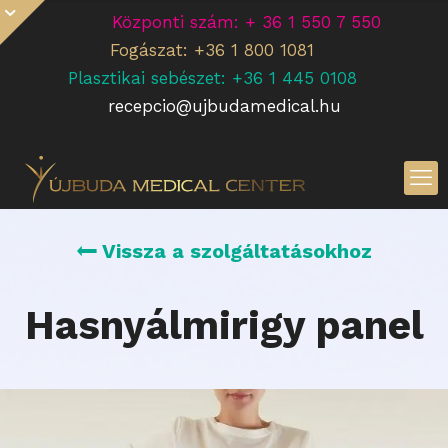
Központi szám: + 36 1 550 7 550
Fogászat: +36 1 800 1081
Plasztikai sebészet: +36 1 445 0108
recepcio@ujbudamedical.hu
Vissza a szolgáltatásokhoz
Hasnyálmirigy panel