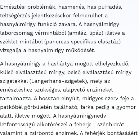
Emésztési problémák, hasmenés, has puffadás,
teltségérzés jelentkezésekor felmerülhet a
hasnyálmirigy funkció zavara. A hasnyálmirigy
laborcsomag vérmintából (amiláz, lipáz) illetve a
széklet mintából (pancreas specifikus elasztáz)
vizsgálja a hasnyálmirigy működését.
A hasnyálmirigy a hashártya mögött elhelyezkedő,
külső elválasztású mirigy, belső elválasztású mirigy
szigetekkel (Langerhans-szigetek), mely az
emésztéshez szükséges, alapvető enzimeket
tartalmazza. A hosszan elnyúlt, mirigyes szerv feje a
patkóbél görbületén található, farka pedig a gyomor
alatt, illetve mögött. A hasnyálmirigynedv
létfontosságú alkotórészei a fehérje-, szénhidrát-,
valamint a zsírbontó enzimek. A fehérjék bontásááért