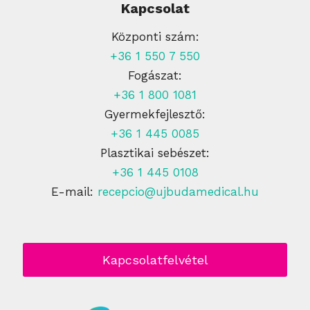
Kapcsolat
Központi szám:
+36 1 550 7 550
Fogászat:
+36 1 800 1081
Gyermekfejlesztő:
+36 1 445 0085
Plasztikai sebészet:
+36 1 445 0108
E-mail:
recepcio@ujbudamedical.hu
Kapcsolatfelvétel