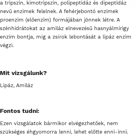
a tripszin, kimotripszin, polipeptidáz és dipeptidáz
nevű enzimek felelnek. A fehérjebontó enzimek
proenzim (előenzim) formájában jönnek létre. A
szénhidrátokat az amiláz elnevezésű hasnyálmirigy
enzim bontja, míg a zsírok lebontását a lipáz enzim
végzi.
Mit vizsgálunk?
Lipáz, Amiláz
Fontos tudni:
Ezen vizsgálatok bármikor elvégezhetőek, nem
szükséges éhgyomorra lenni, lehet előtte enni-inni.