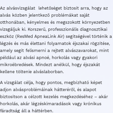
Az alvásvizsgálat lehetőséget biztosít arra, hogy az
alvás közben jelentkező problémákat saját
otthonában, kényelmes és megszokott környezetben
vizsgáljuk ki. Korszerű, professzionális diagnosztikai
eszköz (ResMed ApneaLink Air) segítségével történik a
légzés és más élettani folyamatok éjszakai rögzítése,
amely segít felismerni a rejtett alvászavarokat, mint
például az alvási apnoé, horkolás vagy gyakori
mikroébredések. Mindezt anélkül, hogy éjszakát
kellene töltenie alváslaborban.
A vizsgálat célja, hogy pontos, megbízható képet
adjon alvásproblémáinak hátteréről, és alapot
biztosítson a célzott kezelés megkezdéséhez – akár
horkolás, akár légzéskimaradások vagy krónikus
fáradtság áll a háttérben.