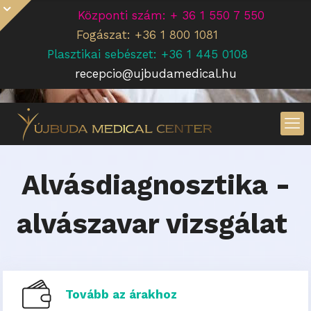
Központi szám: + 36 1 550 7 550
Fogászat: +36 1 800 1081
Plasztikai sebészet: +36 1 445 0108
recepcio@ujbudamedical.hu
Alvásdiagnosztika -
alvászavar vizsgálat
Tovább az árakhoz