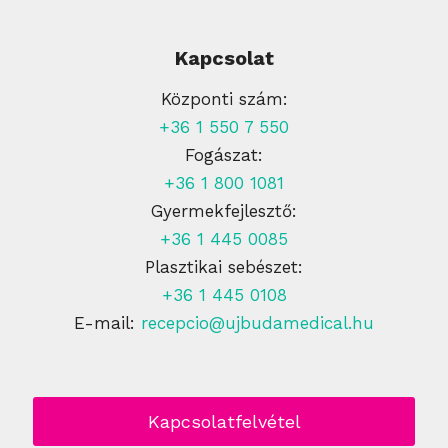
Kapcsolat
Központi szám:
+36 1 550 7 550
Fogászat:
+36 1 800 1081
Gyermekfejlesztő:
+36 1 445 0085
Plasztikai sebészet:
+36 1 445 0108
E-mail:
recepcio@ujbudamedical.hu
Kapcsolatfelvétel