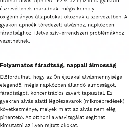
utalhat alvási apnoéra. Ezek az epizódok gyakran
észrevétlenek maradnak, mégis komoly
oxigénhiányos állapotokat okoznak a szervezetben. A
gyakori apnoék töredezett alváshoz, napközbeni
fáradtsághoz, illetve szív-érrendszeri problémákhoz
vezethetnek.
Folyamatos fáradtság, nappali álmosság
Előfordulhat, hogy az Ön éjszakai alvásmennyisége
elegendő, mégis napközben állandó álmosságot,
fáradtságot, koncentrációs zavart tapasztal. Ez
gyakran alvás alatti légzészavarok (mikroébredések)
következménye, melyek miatt az alvás nem elég
pihentető. Az otthoni alvásvizsgálat segíthet
kimutatni az ilyen rejtett okokat.