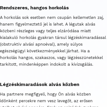
Rendszeres, hangos horkolás
A horkolás sok esetben nem csupán kellemetlen zaj,
hanem figyelmeztető jel is lehet. A légutak alvás
közbeni részleges vagy teljes elzáródása miatt
kialakuló horkolás gyakran társul légzéskimaradással
(obstruktív alvási apnoéval), amely súlyos
egészségügyi következményekkel járhat. Ha a
horkolás hangos, szakaszos, vagy légzésszünetekkel
tarkított, mindenképpen indokolt a kivizsgálás.
Légzéskimaradások alvás közben
Ha partnere megfigyeli, hogy Ön alvás közben
időnként percekre nem vesz levegőt, az erősen