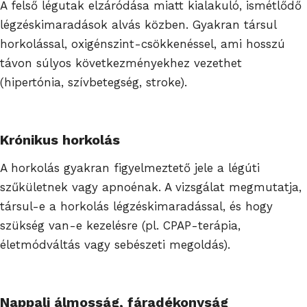
A felső légutak elzáródása miatt kialakuló, ismétlődő
légzéskimaradások alvás közben. Gyakran társul
horkolással, oxigénszint-csökkenéssel, ami hosszú
távon súlyos következményekhez vezethet
(hipertónia, szívbetegség, stroke).
Krónikus horkolás
A horkolás gyakran figyelmeztető jele a légúti
szűkületnek vagy apnoénak. A vizsgálat megmutatja,
társul-e a horkolás légzéskimaradással, és hogy
szükség van-e kezelésre (pl. CPAP-terápia,
életmódváltás vagy sebészeti megoldás).
Nappali álmosság, fáradékonyság