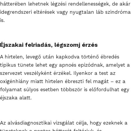
hátterében lehetnek légzési rendellenességek, de akár
idegrendszeri eltérések vagy nyugtalan láb szindróma
is.
Éjszakai felriadás, légszomj érzés
A hirtelen, levegő után kapkodva történő ébredés
tipikus tünete lehet egy apnoés epizódnak, amelyet a
szervezet veszélyként érzékel. Ilyenkor a test az
oxigénhiány miatt hirtelen ébreszti fel magát – ez a
folyamat súlyos esetben többször is előfordulhat egy
éjszaka alatt.
Az alvásdiagnosztikai vizsgálat célja, hogy ezeknek a
tüneteknek a pontos hátterét feltárjuk, és