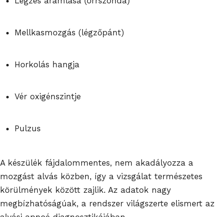
Légzés áramlása (orrszonda)
Mellkasmozgás (légzőpánt)
Horkolás hangja
Vér oxigénszintje
Pulzus
A készülék fájdalommentes, nem akadályozza a
mozgást alvás közben, így a vizsgálat természetes
körülmények között zajlik. Az adatok nagy
megbízhatóságúak, a rendszer világszerte elismert az
alvási apnoé diagnosztikájában.