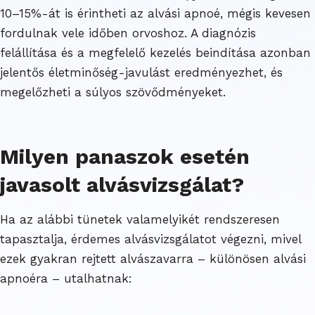
10–15%-át is érintheti az alvási apnoé, mégis kevesen
fordulnak vele időben orvoshoz. A diagnózis
felállítása és a megfelelő kezelés beindítása azonban
jelentős életminőség-javulást eredményezhet, és
megelőzheti a súlyos szövődményeket.
Milyen panaszok esetén
javasolt alvásvizsgálat?
Ha az alábbi tünetek valamelyikét rendszeresen
tapasztalja, érdemes alvásvizsgálatot végezni, mivel
ezek gyakran rejtett alvászavarra – különösen alvási
apnoéra – utalhatnak: