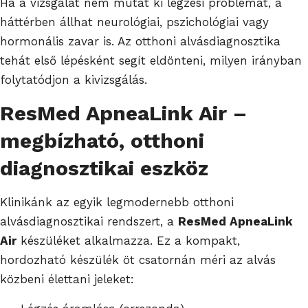
Ha a vizsgálat nem mutat ki légzési problémát, a
háttérben állhat neurológiai, pszichológiai vagy
hormonális zavar is. Az otthoni alvásdiagnosztika
tehát első lépésként segít eldönteni, milyen irányban
folytatódjon a kivizsgálás.
ResMed ApneaLink Air –
megbízható, otthoni
diagnosztikai eszköz
Klinikánk az egyik legmodernebb otthoni
alvásdiagnosztikai rendszert, a
ResMed ApneaLink
Air
készüléket alkalmazza. Ez a kompakt,
hordozható készülék öt csatornán méri az alvás
közbeni élettani jeleket: