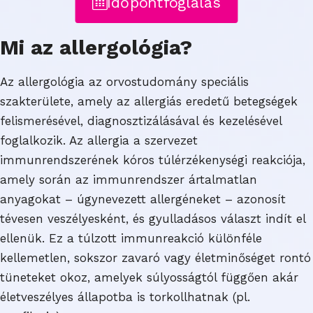
Időpontfoglalás
Mi az allergológia?
Az allergológia az orvostudomány speciális
szakterülete, amely az allergiás eredetű betegségek
felismerésével, diagnosztizálásával és kezelésével
foglalkozik. Az allergia a szervezet
immunrendszerének kóros túlérzékenységi reakciója,
amely során az immunrendszer ártalmatlan
anyagokat – úgynevezett allergéneket – azonosít
tévesen veszélyesként, és gyulladásos választ indít el
ellenük. Ez a túlzott immunreakció különféle
kellemetlen, sokszor zavaró vagy életminőséget rontó
tüneteket okoz, amelyek súlyosságtól függően akár
életveszélyes állapotba is torkollhatnak (pl.