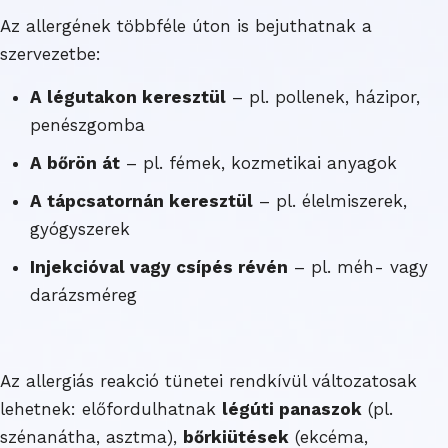
Az allergének többféle úton is bejuthatnak a
szervezetbe:
A légutakon keresztül
– pl. pollenek, házipor,
penészgomba
A bőrön át
– pl. fémek, kozmetikai anyagok
A tápcsatornán keresztül
– pl. élelmiszerek,
gyógyszerek
Injekcióval vagy csípés révén
– pl. méh- vagy
darázsméreg
Az allergiás reakció tünetei rendkívül változatosak
lehetnek: előfordulhatnak
légúti panaszok
(pl.
szénanátha, asztma),
bőrkiütések
(ekcéma,