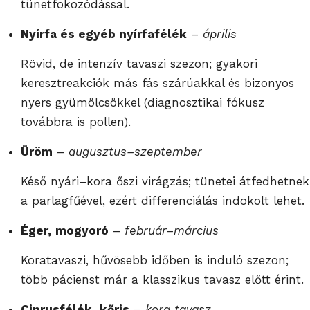
tünetfokozódással.
Nyírfa és egyéb nyírfafélék
–
április
Rövid, de intenzív tavaszi szezon; gyakori
keresztreakciók más fás szárúakkal és bizonyos
nyers gyümölcsökkel (diagnosztikai fókusz
továbbra is pollen).
Üröm
–
augusztus–szeptember
Késő nyári–kora őszi virágzás; tünetei átfedhetnek
a parlagfűével, ezért differenciálás indokolt lehet.
Éger, mogyoró
–
február–március
Koratavaszi, hűvösebb időben is induló szezon;
több pácienst már a klasszikus tavasz előtt érint.
Ciprusfélék, kőris
–
kora tavasz