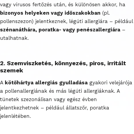
vagy vírusos fertőzés után, és különösen akkor, ha
bizonyos helyeken vagy időszakokban
(pl.
pollenszezon) jelentkeznek, légúti allergiára – például
szénanáthára, poratka- vagy penészallergiára
–
utalhatnak.
2. Szemviszketés, könnyezés, piros, irritált
szemek
A
kötőhártya allergiás gyulladása
gyakori velejárója
a pollenallergiának és más légúti allergiáknak. A
tünetek szezonálisan vagy egész évben
jelentkezhetnek – például állatszőr, poratka
jelenlétében.