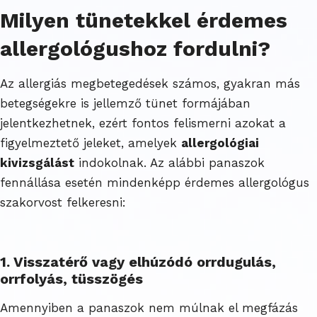
Milyen tünetekkel érdemes
allergológushoz fordulni?
Az allergiás megbetegedések számos, gyakran más
betegségekre is jellemző tünet formájában
jelentkezhetnek, ezért fontos felismerni azokat a
figyelmeztető jeleket, amelyek
allergológiai
kivizsgálást
indokolnak. Az alábbi panaszok
fennállása esetén mindenképp érdemes allergológus
szakorvost felkeresni:
1. Visszatérő vagy elhúzódó orrdugulás,
orrfolyás, tüsszögés
Amennyiben a panaszok nem múlnak el megfázás