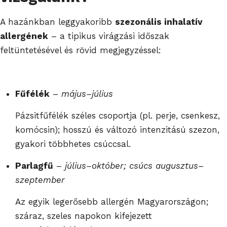
A hazánkban leggyakoribb
szezonális inhalatív
allergének
– a tipikus virágzási időszak
feltüntetésével és rövid megjegyzéssel:
Fűfélék
–
május–július
Pázsitfűfélék széles csoportja (pl. perje, csenkesz,
komócsin); hosszú és változó intenzitású szezon,
gyakori többhetes csúccsal.
Parlagfű
–
július–október; csúcs augusztus–
szeptember
Az egyik legerősebb allergén Magyarországon;
száraz, szeles napokon kifejezett