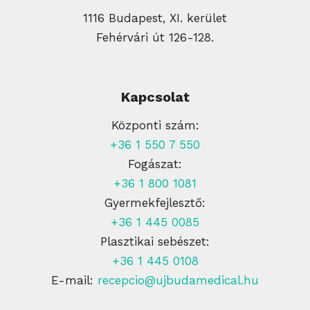
1116 Budapest, XI. kerület
Fehérvári út 126-128.
Kapcsolat
Központi szám:
+36 1 550 7 550
Fogászat:
+36 1 800 1081
Gyermekfejlesztő:
+36 1 445 0085
Plasztikai sebészet:
+36 1 445 0108
E-mail:
recepcio@ujbudamedical.hu