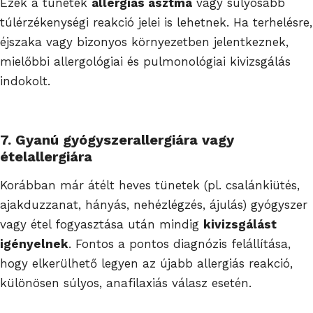
Ezek a tünetek
allergiás asztma
vagy súlyosabb
túlérzékenységi reakció jelei is lehetnek. Ha terhelésre,
éjszaka vagy bizonyos környezetben jelentkeznek,
mielőbbi allergológiai és pulmonológiai kivizsgálás
indokolt.
7. Gyanú gyógyszerallergiára vagy
ételallergiára
Korábban már átélt heves tünetek (pl. csalánkiütés,
ajakduzzanat, hányás, nehézlégzés, ájulás) gyógyszer
vagy étel fogyasztása után mindig
kivizsgálást
igényelnek
. Fontos a pontos diagnózis felállítása,
hogy elkerülhető legyen az újabb allergiás reakció,
különösen súlyos, anafilaxiás válasz esetén.