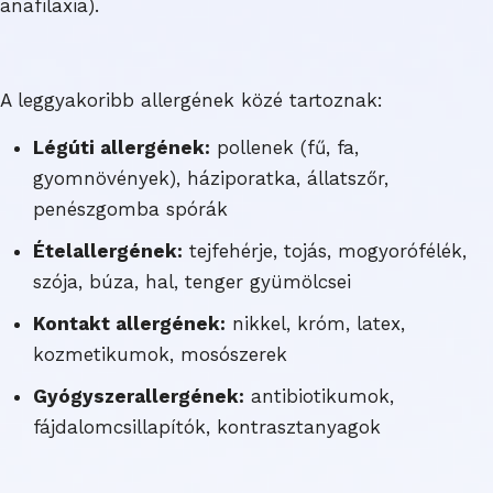
anafilaxia).
A leggyakoribb allergének közé tartoznak:
Légúti allergének:
pollenek (fű, fa,
gyomnövények), háziporatka, állatszőr,
penészgomba spórák
Ételallergének:
tejfehérje, tojás, mogyorófélék,
szója, búza, hal, tenger gyümölcsei
Kontakt allergének:
nikkel, króm, latex,
kozmetikumok, mosószerek
Gyógyszerallergének:
antibiotikumok,
fájdalomcsillapítók, kontrasztanyagok