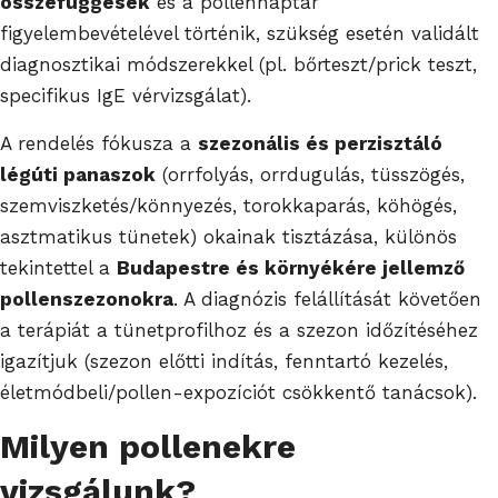
összefüggések
és a pollennaptár
figyelembevételével történik, szükség esetén validált
diagnosztikai módszerekkel (pl. bőrteszt/prick teszt,
specifikus IgE vérvizsgálat).
A rendelés fókusza a
szezonális és perzisztáló
légúti panaszok
(orrfolyás, orrdugulás, tüsszögés,
szemviszketés/könnyezés, torokkaparás, köhögés,
asztmatikus tünetek) okainak tisztázása, különös
tekintettel a
Budapestre és környékére jellemző
pollenszezonokra
. A diagnózis felállítását követően
a terápiát a tünetprofilhoz és a szezon időzítéséhez
igazítjuk (szezon előtti indítás, fenntartó kezelés,
életmódbeli/pollen-expozíciót csökkentő tanácsok).
Milyen pollenekre
vizsgálunk?