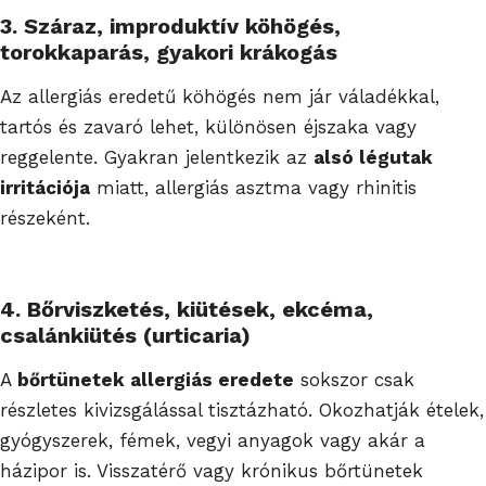
3. Száraz, improduktív köhögés,
torokkaparás, gyakori krákogás
Az allergiás eredetű köhögés nem jár váladékkal,
tartós és zavaró lehet, különösen éjszaka vagy
reggelente. Gyakran jelentkezik az
alsó légutak
irritációja
miatt, allergiás asztma vagy rhinitis
részeként.
4. Bőrviszketés, kiütések, ekcéma,
csalánkiütés (urticaria)
A
bőrtünetek allergiás eredete
sokszor csak
részletes kivizsgálással tisztázható. Okozhatják ételek,
gyógyszerek, fémek, vegyi anyagok vagy akár a
házipor is. Visszatérő vagy krónikus bőrtünetek