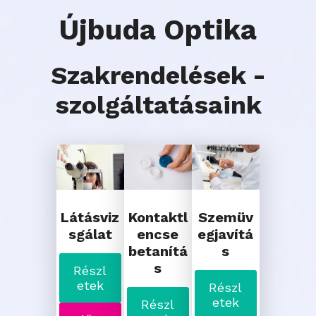
Újbuda Optika
Szakrendelések -
szolgáltatásaink
Látásviz
Kontaktl
Szemüv
sgálat
encse
egjavítá
betanítá
s
s
Részl
etek
Részl
etek
Részl