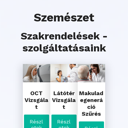
Szemészet
Szakrendelések -
szolgáltatásaink
OCT
Látótér
Makulad
Vizsgála
Vizsgála
egenerá
t
t
ció
Szűrés
Részl
Részl
etek
etek