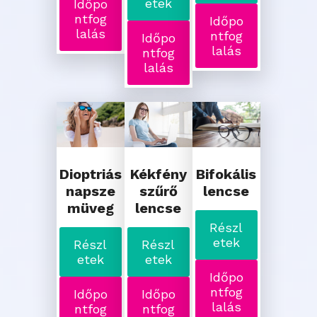
etek
Időpo
ntfog
Időpo
lalás
ntfog
Időpo
lalás
ntfog
lalás
Dioptriás
Kékfény
Bifokális
napsze
szűrő
lencse
müveg
lencse
Részl
etek
Részl
Részl
etek
etek
Időpo
ntfog
Időpo
Időpo
lalás
ntfog
ntfog