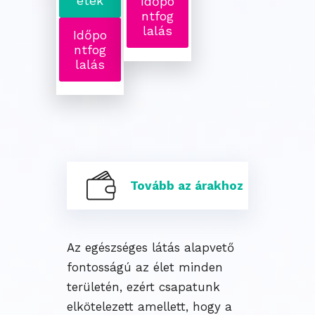
etek
Időpo
ntfog
lalás
Időpo
ntfog
lalás
Tovább az árakhoz
Az egészséges látás alapvető
fontosságú az élet minden
területén, ezért csapatunk
elkötelezett amellett, hogy a