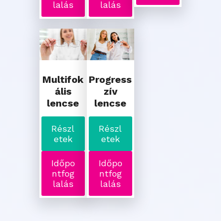
lalás
lalás
Multifok
Progress
ális
zív
lencse
lencse
Részl
Részl
etek
etek
Időpo
Időpo
ntfog
ntfog
lalás
lalás