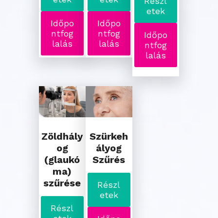
Részl
etek
Időpo
Időpo
ntfog
ntfog
Időpo
lalás
lalás
ntfog
lalás
Zöldhály
Szürkeh
og
ályog
(glaukó
Szűrés
ma)
szűrése
Részl
etek
Részl