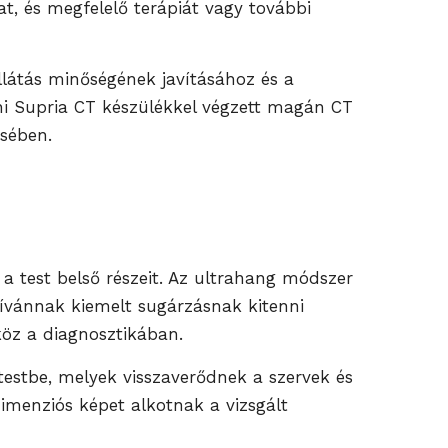
t, és megfelelő terápiát vagy további
ellátás minőségének javításához és a
i Supria CT készülékkel végzett magán CT
ésében.
 a test belső részeit. Az ultrahang módszer
kívánnak kiemelt sugárzásnak kitenni
köz a diagnosztikában.
testbe, melyek visszaverődnek a szervek és
imenziós képet alkotnak a vizsgált