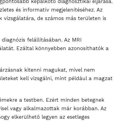
pontosabb képalkotó diagnosztikai eljárása.
letes és informatív megjelenítéséhez. Az
ek vizsgálatára, de számos más területen is
diagnózis felállításában. Az MRI
álatát. Ezáltal könnyebben azonosíthatók a
gárzásnak kitenni magukat, mivel nem
eteket kell vizsgálni, mint például a magzat
fémekre a testben. Ezért minden betegnek
 visel vagy alkalmazottak már korábban. Az
ogy elkerülhető legyen az esetleges