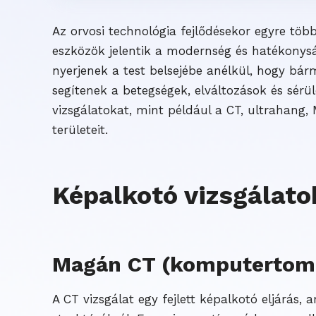
Az orvosi technológia fejlődésekor egyre tö
eszközök jelentik a modernség és hatékonysá
nyerjenek a test belsejébe anélkül, hogy bár
segítenek a betegségek, elváltozások és sér
vizsgálatokat, mint például a CT, ultrahang
területeit.
Képalkotó vizsgálato
Magán CT (komputertomo
A CT vizsgálat egy fejlett képalkotó eljárás