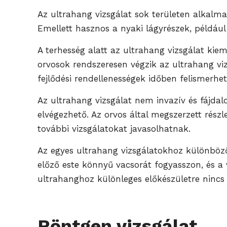
Az ultrahang vizsgálat sok területen alkalma
Emellett hasznos a nyaki lágyrészek, például
A terhesség alatt az ultrahang vizsgálat ki
orvosok rendszeresen végzik az ultrahang vi
fejlődési rendellenességek időben felismerhet
Az ultrahang vizsgálat nem invazív és fájdal
elvégezhető. Az orvos által megszerzett rész
további vizsgálatokat javasolhatnak.
Az egyes ultrahang vizsgálatokhoz különböző
előző este könnyű vacsorát fogyasszon, és a 
ultrahanghoz különleges előkészületre nincs
Röntgen vizsgálat