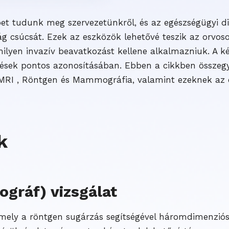
bbet tudunk meg szervezetünkről, és az egészségügyi d
g csúcsát. Ezek az eszközök lehetővé teszik az orvo
milyen invazív beavatkozást kellene alkalmazniuk. A k
ülések pontos azonosításában. Ebben a cikkben összeg
, MRI , Röntgen és Mammográfia, valamint ezeknek az 
k
gráf) vizsgálat
, amely a röntgen sugárzás segítségével háromdimenziós