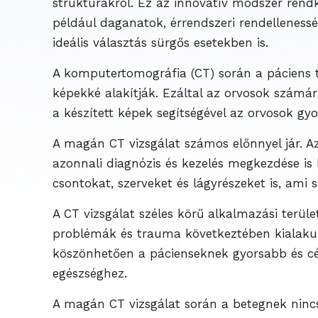
struktúrákról. Ez az innovatív módszer rend
például daganatok, érrendszeri rendelleness
ideális választás sürgős esetekben is.
A komputertomográfia (CT) során a páciens t
képekké alakítják. Ezáltal az orvosok számára
a készített képek segítségével az orvosok gyo
A magán CT vizsgálat számos előnnyel jár. Az
azonnali diagnózis és kezelés megkezdése is 
csontokat, szerveket és lágyrészeket is, ami 
A CT vizsgálat széles körű alkalmazási terül
problémák és trauma következtében kialakul
köszönhetően a pácienseknek gyorsabb és cél
egészséghez.
A magán CT vizsgálat során a betegnek nincs