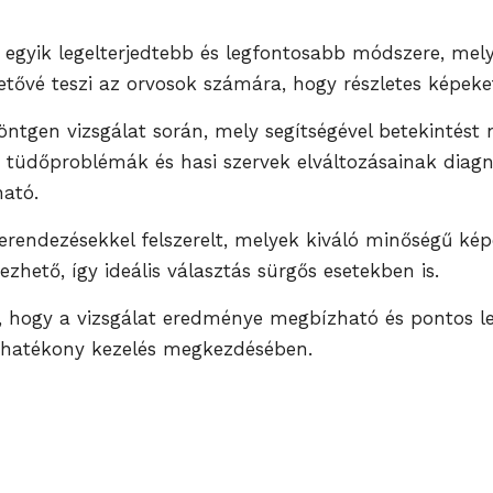
a egyik legelterjedtebb és legfontosabb módszere, me
hetővé teszi az orvosok számára, hogy részletes képeket
tgen vizsgálat során, mely segítségével betekintést n
, tüdőproblémák és hasi szervek elváltozásainak diagn
ható.
endezésekkel felszerelt, melyek kiváló minőségű képe
zhető, így ideális választás sürgős esetekben is.
 hogy a vizsgálat eredménye megbízható és pontos leg
a hatékony kezelés megkezdésében.