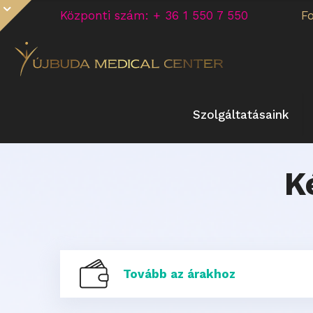
Központi szám: + 36 1 550 7 550
F
Szolgáltatásaink
K
Tovább az árakhoz