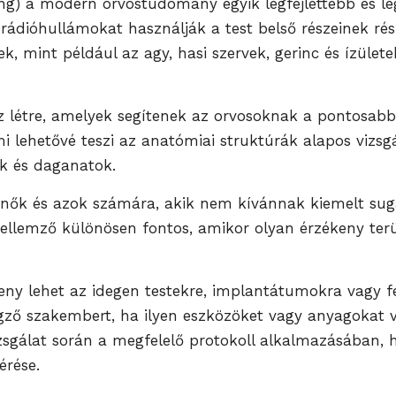
g) a modern orvostudomány egyik legfejlettebb és leg
ádióhullámokat használják a test belső részeinek rész
k, mint például az agy, hasi szervek, gerinc és ízület
z létre, amelyek segítenek az orvosoknak a pontosabb 
i lehetővé teszi az anatómiai struktúrák alapos vizsg
ek és daganatok.
s nők és azok számára, akik nem kívánnak kiemelt su
ellemző különösen fontos, amikor olyan érzékeny terül
keny lehet az idegen testekre, implantátumokra vagy 
 végző szakembert, ha ilyen eszközöket vagy anyagokat
zsgálat során a megfelelő protokoll alkalmazásában, h
érése.