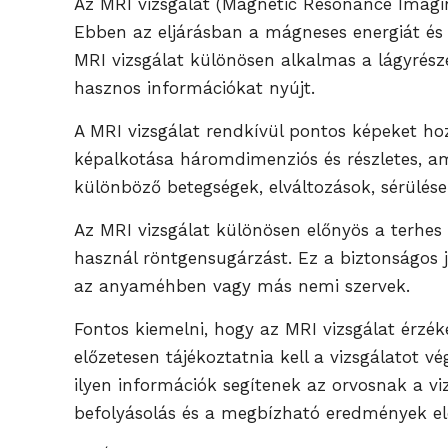
Az MRI vizsgálat (Magnetic Resonance Imagin
Ebben az eljárásban a mágneses energiát és r
MRI vizsgálat különösen alkalmas a lágyrésze
hasznos információkat nyújt.
A MRI vizsgálat rendkívül pontos képeket ho
képalkotása háromdimenziós és részletes, am
különböző betegségek, elváltozások, sérülés
Az MRI vizsgálat különösen előnyös a terhe
használ röntgensugárzást. Ez a biztonságos j
az anyaméhben vagy más nemi szervek.
Fontos kiemelni, hogy az MRI vizsgálat érzé
előzetesen tájékoztatnia kell a vizsgálatot
ilyen információk segítenek az orvosnak a vi
befolyásolás és a megbízható eredmények el