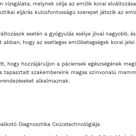
 vizsgálata, melynek célja az emlők korai elváltozása
tikai eljárás kulcsfontosságú szerepet játszik az eml
áltozások esetén a gyógyulás esélye jóval nagyobb, és 
abban, hogy az esetleges emlőbetegségek korai jelei i
ett, hogy hozzájáruljon a páciensek egészségének meg
és tapasztalt szakembereink magas színvonalú mammo
erendezéseket alkalmaznak.
alkotó Diagnosztika Csúcstechnológiája