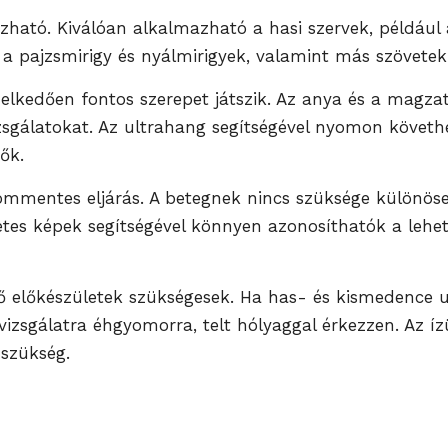
zható. Kiválóan alkalmazható a hasi szervek, például 
 a pajzsmirigy és nyálmirigyek, valamint más szövetek 
emelkedően fontos szerepet játszik. Az anya és a mag
zsgálatokat. Az ultrahang segítségével nyomon követhe
ők.
ommentes eljárás. A betegnek nincs szüksége különöse
letes képek segítségével könnyen azonosíthatók a lehe
 előkészületek szükségesek. Ha has- és kismedence ul
vizsgálatra éhgyomorra, telt hólyaggal érkezzen. Az íz
 szükség.