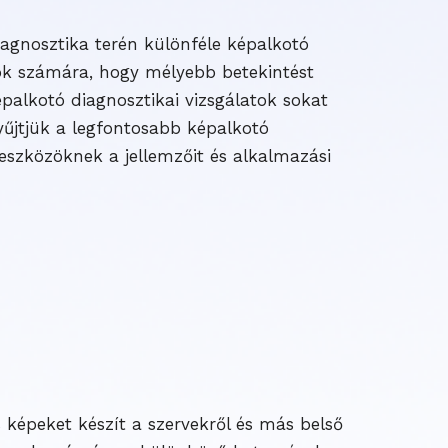
iagnosztika terén különféle képalkotó
sok számára, hogy mélyebb betekintést
épalkotó diagnosztikai vizsgálatok sokat
yűjtjük a legfontosabb képalkotó
eszközöknek a jellemzőit és alkalmazási
 képeket készít a szervekről és más belső