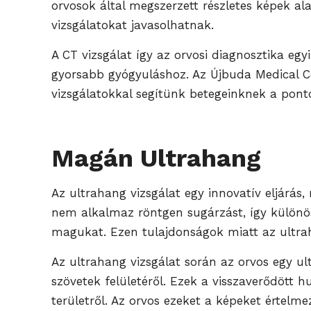
orvosok által megszerzett részletes képek a
vizsgálatokat javasolhatnak.
A CT vizsgálat így az orvosi diagnosztika eg
gyorsabb gyógyuláshoz. Az Újbuda Medical C
vizsgálatokkal segítünk betegeinknek a ponto
Magán Ultrahang
Az ultrahang vizsgálat egy innovatív eljárás
nem alkalmaz röntgen sugárzást, így különös
magukat. Ezen tulajdonságok miatt az ultrah
Az ultrahang vizsgálat során az orvos egy u
szövetek felületéről. Ezek a visszaverődött
területről. Az orvos ezeket a képeket értelmezi