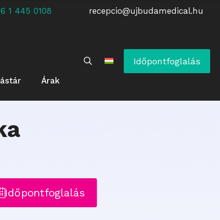
 +36 1 445 0108
recepcio@ujbudamedical.hu
Időpontfoglalás
ástár
Árak
ka
Időpontfoglalás