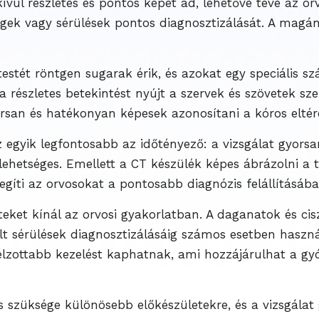
kívül részletes és pontos képet ad, lehetővé téve az 
égek vagy sérülések pontos diagnosztizálását. A magán
estét röntgen sugarak érik, és azokat egy speciális 
 részletes betekintést nyújt a szervek és szövetek sz
rsan és hatékonyan képesek azonosítani a kóros eltérés
 egyik legfontosabb az időtényező: a vizsgálat gyorsa
lehetséges. Emellett a CT készülék képes ábrázolni a t
segíti az orvosokat a pontosabb diagnózis felállításába
eteket kínál az orvosi gyakorlatban. A daganatok és ci
t sérülések diagnosztizálásáig számos esetben haszná
zottabb kezelést kaphatnak, ami hozzájárulhat a gyó
 szüksége különösebb előkészületekre, és a vizsgálat 