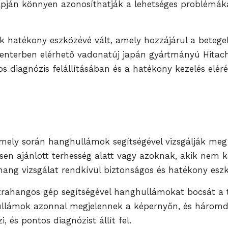
lapján könnyen azonosíthatják a lehetséges problémáka
yik hatékony eszközévé vált, amely hozzájárul a beteg
enterben elérhető vadonatúj japán gyártmányú Hitach
s diagnózis felállításában és a hatékony kezelés elér
, mely során hanghullámok segítségével vizsgálják meg
en ajánlott terhesség alatt vagy azoknak, akik nem 
ang vizsgálat rendkívül biztonságos és hatékony esz
ltrahangos gép segítségével hanghullámokat bocsát a 
 hullámok azonnal megjelennek a képernyőn, és háromd
, és pontos diagnózist állít fel.