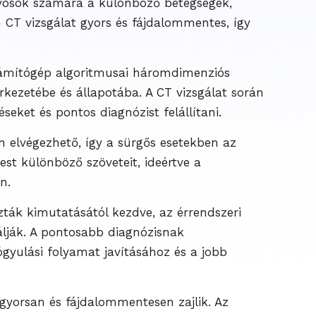
orvosok számára a különböző betegségek,
 CT vizsgálat gyors és fájdalommentes, így
számítógép algoritmusai háromdimenziós
erkezetébe és állapotába. A CT vizsgálat során
eket és pontos diagnózist felállítani.
n elvégezhető, így a sürgős esetekben az
est különböző szöveteit, ideértve a
n.
szták kimutatásától kezdve, az érrendszeri
lják. A pontosabb diagnózisnak
gyulási folyamat javításához és a jobb
gyorsan és fájdalommentesen zajlik. Az