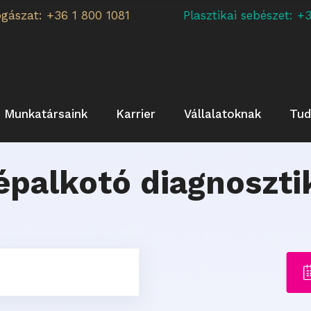
ogászat: +36 1 800 1081
Plasztikai sebészet:
Munkatársaink
Karrier
Vállalatoknak
Tud
épalkotó diagnoszti