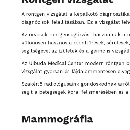
A röntgen vizsgálat a képalkotó diagnosztik
diagnózisok felállításában. Ez a vizsgálat le
Az orvosok röntgensugárzást használnak a rön
különösen hasznos a csonttörések, sérülések
segítségével az ízületek és a gerinc is vizsgál
Az Újbuda Medical Center modern röntgen ber
vizsgálat gyorsan és fájdalommentesen elvége
Szakértő radiológusaink gondoskodnak arról,
segít a betegségek korai felismerésében és 
Mammográfia