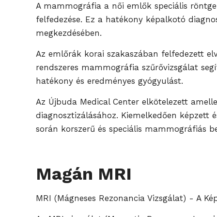
A mammográfia a női emlők speciális röntgen
felfedezése. Ez a hatékony képalkotó diagnosz
megkezdésében.
Az emlőrák korai szakaszában felfedezett elv
rendszeres mammográfia szűrővizsgálat segít 
hatékony és eredményes gyógyulást.
Az Újbuda Medical Center elkötelezett amell
diagnosztizálásához. Kiemelkedően képzett 
során korszerű és speciális mammográfiás b
Magán MRI
MRI (Mágneses Rezonancia Vizsgálat) - A Kép