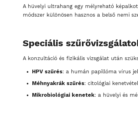
A hüvelyi ultrahang egy mélyreható képalkot
módszer különösen hasznos a belső nemi szerv
Speciális szűrővizsgálato
A konzultáció és fizikális vizsgálat után szü
HPV szűrés
: a humán papillóma vírus je
Méhnyakrák szűrés
: citológiai kenetvé
Mikrobiológiai kenetek
: a hüvelyi és m