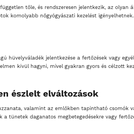
ggetlen tőle, és rendszeresen jelentkezik, az olyan á
otok komolyabb nőgyógyászati kezelést igényelhetnek.
agú hüvelyváladék jelentkezése a fertőzések vagy egyé
elmen kívül hagyni, mivel gyakran gyors és célzott kez
n észlelt elváltozások
 duzzanata, valamint az emlőkben tapintható csomók va
zek a tünetek daganatos megbetegedésekre vagy fertőzé