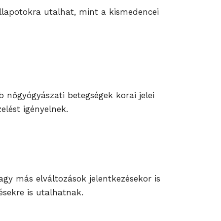
llapotokra utalhat, mint a kismedencei
b nőgyógyászati betegségek korai jelei
elést igényelnek.
gy más elváltozások jelentkezésekor is
sekre is utalhatnak.