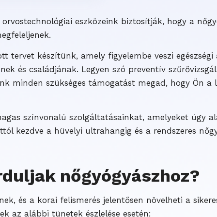
orvostechnológiai eszközeink biztosítják, hogy a nőgy
gfeleljenek.
 tervet készítünk, amely figyelembe veszi egészségi ál
nek és családjának. Legyen szó preventív szűrővizsgál
ikánk minden szükséges támogatást megad, hogy Ön a 
agas színvonalú szolgáltatásainkat, amelyeket úgy al
attól kezdve a hüvelyi ultrahangig és a rendszeres nőgy
orduljak nőgyógyászhoz?
k, és a korai felismerés jelentősen növelheti a sikere
ek az alábbi tünetek észlelése esetén: