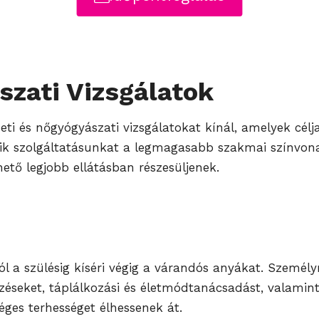
szati Vizsgálatok
eti és nőgyógyászati vizsgálatokat kínál, amelyek cél
yik szolgáltatásunkat a legmagasabb szakmai színvona
ető legjobb ellátásban részesüljenek.
l a szülésig kíséri végig a várandós anyákat. Személ
zéseket, táplálkozási és életmódtanácsadást, valamint 
ges terhességet élhessenek át.