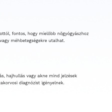
kottól, fontos, hogy mielőbb nőgyógyászhoz
vagy méhbetegségekre utalhat.
s, hajhullás vagy akne mind jelzések
akorvosi diagnózist igényelnek.