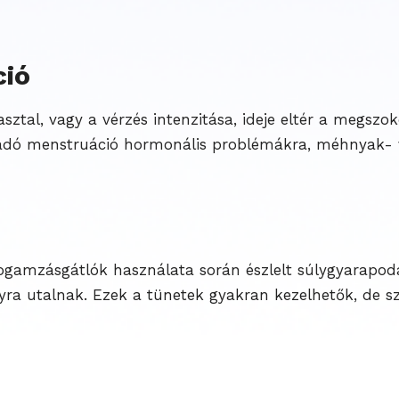
ció
ztal, vagy a vérzés intenzitása, ideje eltér a megszo
aradó menstruáció hormonális problémákra, méhnyak- 
ogamzásgátlók használata során észlelt súlygyarapodá
ra utalnak. Ezek a tünetek gyakran kezelhetők, de sz