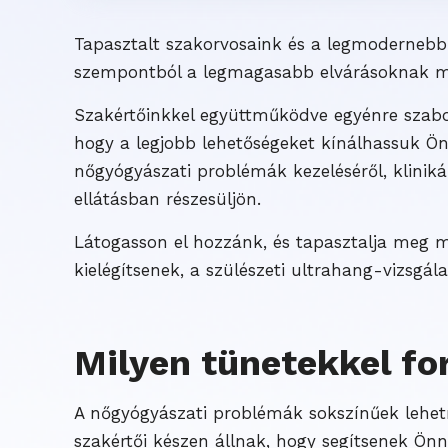
Tapasztalt szakorvosaink és a legmodernebb 
szempontból a legmagasabb elvárásoknak me
Szakértőinkkel együttműködve egyénre szabott
hogy a legjobb lehetőségeket kínálhassuk Ön
nőgyógyászati problémák kezeléséről, klin
ellátásban részesüljön.
Látogasson el hozzánk, és tapasztalja meg m
kielégítsenek, a szülészeti ultrahang-vizsgál
Milyen tünetekkel f
A nőgyógyászati problémák sokszínűek lehetne
szakértői készen állnak, hogy segítsenek Önn