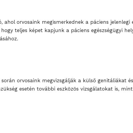
ó, ahol orvosaink megismerkednek a páciens jelenlegi e
, hogy teljes képet kapjunk a páciens egészségügyi he
tásához.
y során orvosaink megvizsgálják a külső genitáliákat és
szükség esetén további eszközös vizsgálatokat is, min