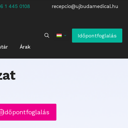
 +36 1 445 0108
recepcio@ujbudamedical.hu
Időpontfoglalás
stár
Árak
zat
Időpontfoglalás