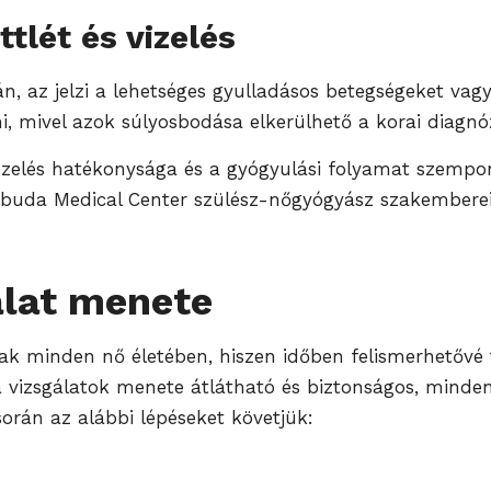
tlét és vizelés
án, az jelzi a lehetséges gyulladásos betegségeket va
 mivel azok súlyosbodása elkerülhető a korai diagnózi
kezelés hatékonysága és a gyógyulási folyamat szempon
 Újbuda Medical Center szülész-nőgyógyász szakemberei
álat menete
ak minden nő életében, hiszen időben felismerhetővé t
vizsgálatok menete átlátható és biztonságos, minden
 során az alábbi lépéseket követjük: