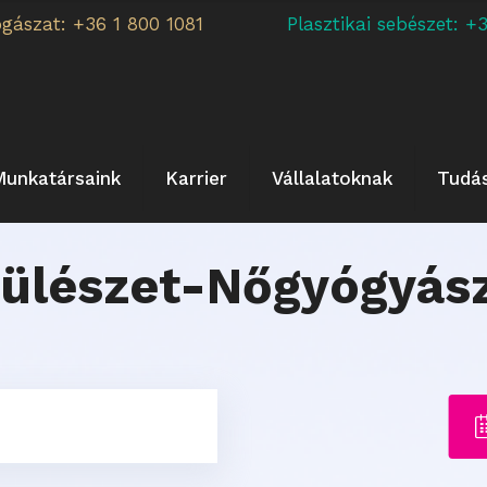
ogászat: +36 1 800 1081
Plasztikai sebészet:
Munkatársaink
Karrier
Vállalatoknak
Tudá
ülészet-Nőgyógyás