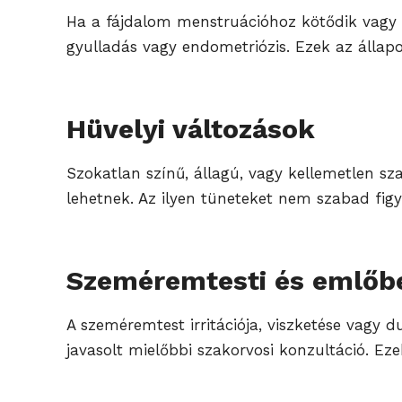
Ha a fájdalom menstruációhoz kötődik vagy fü
gyulladás vagy endometriózis. Ezek az állap
Hüvelyi változások
Szokatlan színű, állagú, vagy kellemetlen sz
lehetnek. Az ilyen tüneteket nem szabad figy
Szeméremtesti és emlőbe
A szeméremtest irritációja, viszketése vagy
javasolt mielőbbi szakorvosi konzultáció. E