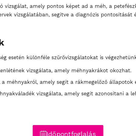
ó vizsgálat, amely pontos képet ad a méh, a petefészk
ek vizsgálatában, segítve a diagnózis pontosítását és
k
kség esetén különféle szűrővizsgálatokat is végezhetün
lenlétének vizsgálata, amely méhnyakrákot okozhat.
tel a méhnyakról, amely segít a rákmegelőző állapotok 
éhnyakváladék vizsgálata, amely segít azonosítani a le
Időpontfoglalás