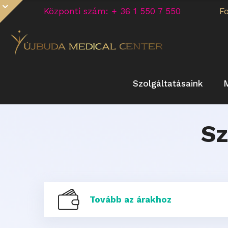
Központi szám: + 36 1 550 7 550
F
Szolgáltatásaink
Sz
Tovább az árakhoz