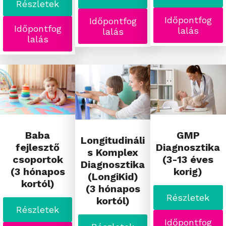
Részletek
Időpontfog
Időpontfog
Időpontfog
lalás
lalás
lalás
Baba
GMP
Longitudináli
fejlesztő
Diagnosztika
s Komplex
csoportok
(3-13 éves
Diagnosztika
(3 hónapos
korig)
(LongiKid)
kortól)
(3 hónapos
Részletek
kortól)
Részletek
Időpontfog