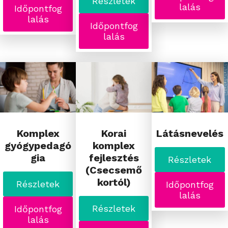
Részletek
lalás
Időpontfog
lalás
Időpontfog
lalás
Komplex
Korai
Látásnevelés
gyógypedagó
komplex
gia
fejlesztés
Részletek
(Csecsemő
kortól)
Részletek
Időpontfog
lalás
Részletek
Időpontfog
lalás