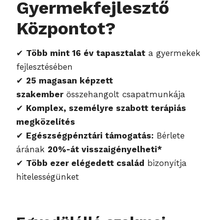
Gyermekfejlesztő
Központot?
✔
Több mint 16 év tapasztalat
a gyermekek
fejlesztésében
✔
25 magasan képzett
szakember
összehangolt csapatmunkája
✔
Komplex, személyre szabott terápiás
megközelítés
✔
Egészségpénztári támogatás:
Bérlete
árának
20%-át visszaigényelheti*
✔
Több ezer elégedett család
bizonyítja
hitelességünket