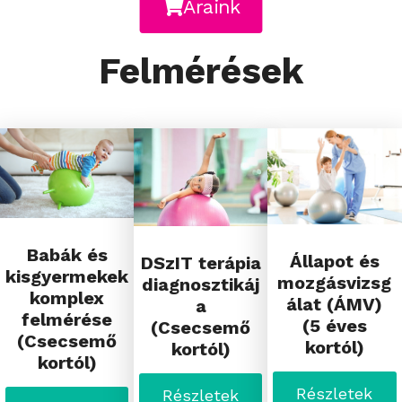
Áraink
Felmérések
Babák és
Állapot és
DSzIT terápia
kisgyermekek
mozgásvizsg
diagnosztikáj
komplex
álat (ÁMV)
a
felmérése
(5 éves
(Csecsemő
(Csecsemő
kortól)
kortól)
kortól)
Részletek
Részletek