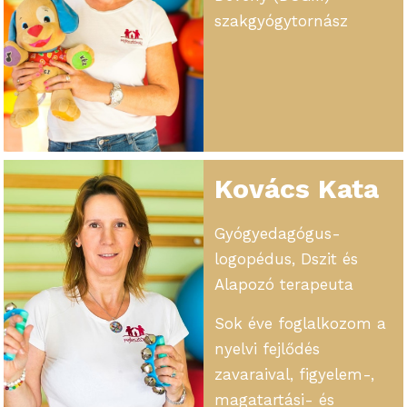
gyermekeket
szakgyógytornász
neurológus-
neonatológus és
gyógypedagógus-
pszichológus
kollégáimmal.
Kovács Kata
Gyógyedagógus-
logopédus, Dszit és
Alapozó terapeuta
Sok éve foglalkozom a
nyelvi fejlődés
zavaraival, figyelem-,
magatartási- és