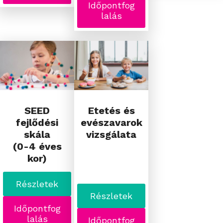
Időpontfog
lalás
SEED
Etetés és
fejlődési
evészavarok
skála
vizsgálata
(0-4 éves
kor)
Részletek
Részletek
Időpontfog
lalás
Időpontfog