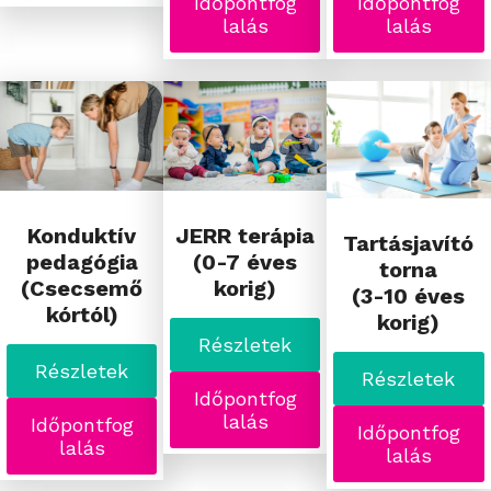
Időpontfog
Időpontfog
lalás
lalás
Konduktív
JERR terápia
Tartásjavító
pedagógia
(0-7 éves
torna
(Csecsemő
korig)
(3-10 éves
kórtól)
korig)
Részletek
Részletek
Részletek
Időpontfog
lalás
Időpontfog
Időpontfog
lalás
lalás