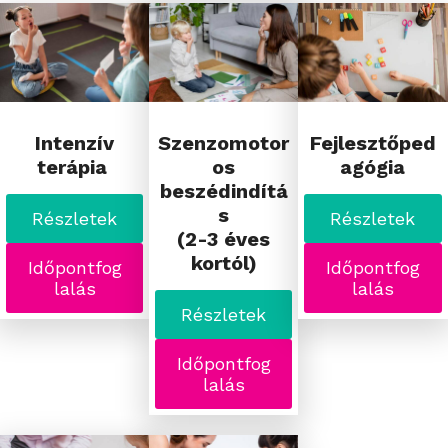
Intenzív
Szenzomotor
Fejlesztőped
terápia
os
agógia
beszédindítá
s
Részletek
Részletek
(2-3 éves
kortól)
Időpontfog
Időpontfog
lalás
lalás
Részletek
Időpontfog
lalás