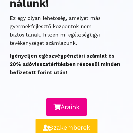
nálunk!
Ez egy olyan lehetőség, amelyet más
gyermekfejlesztő központok nem
biztosítanak, hiszen mi egészségügyi
tevékenységet számlázunk.
Igényeljen egészségpénztári számlát és
20% adóvisszatérítésben részesül minden
befizetett forint után!
Áraink
Szakemberek