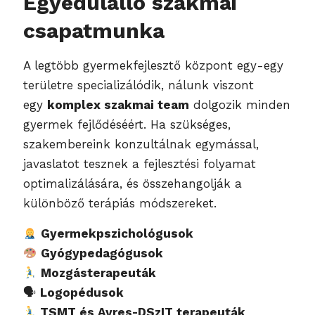
Egyedülálló szakmai
csapatmunka
A legtöbb gyermekfejlesztő központ egy-egy
területre specializálódik, nálunk viszont
egy
komplex szakmai team
dolgozik minden
gyermek fejlődéséért. Ha szükséges,
szakembereink konzultálnak egymással,
javaslatot tesznek a fejlesztési folyamat
optimalizálására, és összehangolják a
különböző terápiás módszereket.
Gyermekpszichológusok
Gyógypedagógusok
Mozgásterapeuták
🗣
Logopédusok
TSMT és Ayres-DSzIT terapeuták