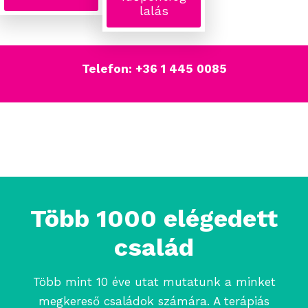
lalás
Telefon:
+36 1 445 0085
Több 1000 elégedett
család
Több mint 10 éve utat mutatunk a minket
megkereső családok számára. A terápiás