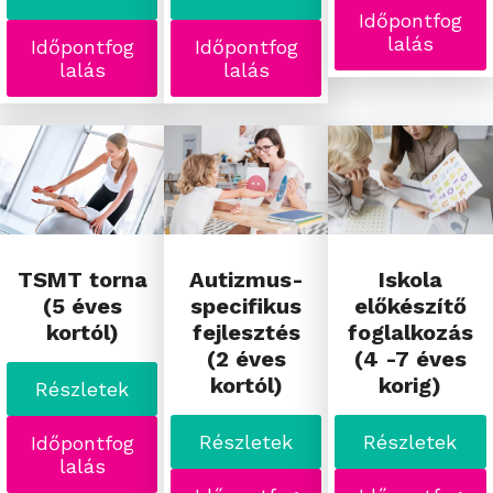
Időpontfog
lalás
Időpontfog
Időpontfog
lalás
lalás
TSMT torna
Autizmus-
Iskola
(5 éves
specifikus
előkészítő
kortól)
fejlesztés
foglalkozás
(2 éves
(4 -7 éves
kortól)
korig)
Részletek
Részletek
Részletek
Időpontfog
lalás