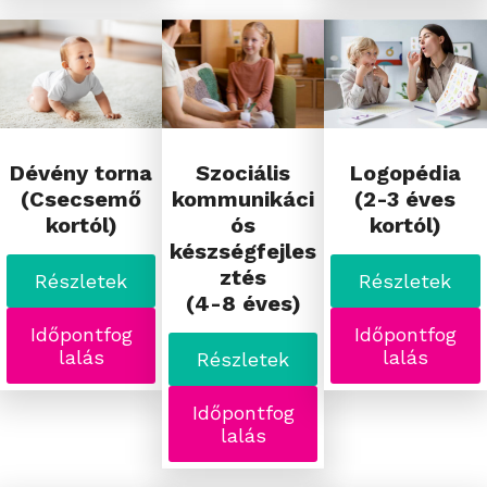
Dévény torna
Szociális
Logopédia
(Csecsemő
kommunikáci
(2-3 éves
kortól)
ós
kortól)
készségfejles
ztés
Részletek
Részletek
(4-8 éves)
Időpontfog
Időpontfog
lalás
lalás
Részletek
Időpontfog
lalás