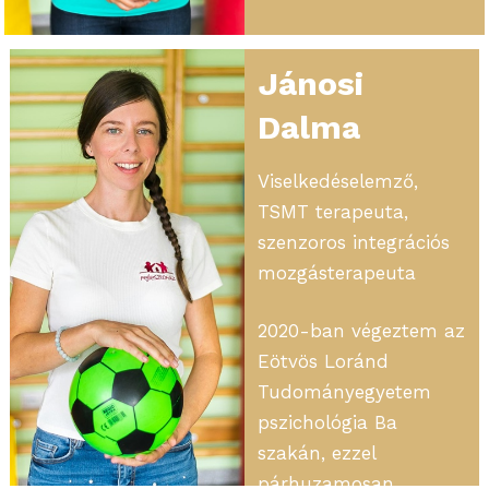
Jánosi
Dalma
Viselkedéselemző,
TSMT terapeuta,
szenzoros integrációs
mozgásterapeuta
2020-ban végeztem az
Eötvös Loránd
Tudományegyetem
pszichológia Ba
szakán, ezzel
párhuzamosan