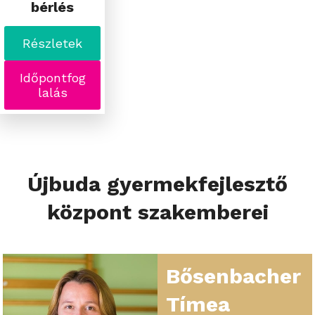
bérlés
Részletek
Időpontfog
lalás
Újbuda gyermekfejlesztő
központ szakemberei
Bősenbacher
Tímea