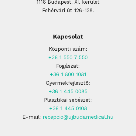
1116 Budapest, XI. kerület
Fehérvári út 126-128.
Kapcsolat
Központi szám:
+36 1 550 7 550
Fogászat:
+36 1 800 1081
Gyermekfejlesztő:
+36 1 445 0085
Plasztikai sebészet:
+36 1 445 0108
E-mail:
recepcio@ujbudamedical.hu