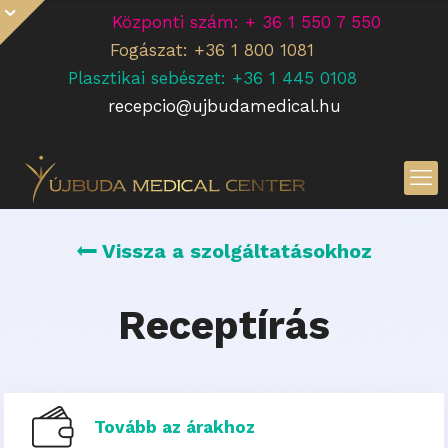
Központi szám: + 36 1 550 7 550
Fogászat: +36 1 800 1081
Plasztikai sebészet: +36 1 445 0108
recepcio@ujbudamedical.hu
Vissza a szolgáltatásokhoz
Receptírás
Tovább az árakhoz