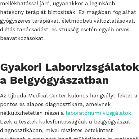
mellékhatással járó, ugyanakkor a leginkább
hatékony terápiát biztosítsák. Ez magában foglalhat
gyógyszeres terápiákat, életmódbeli változtatásokat,
diétás tanácsadást, és szükség esetén egyéb orvosi
beavatkozásokat.
Gyakori Laborvizsgálatok
a Belgyógyászatban
Az Újbuda Medical Center különös hangsúlyt fektet a
pontos és alapos diagnosztikára, amelynek
nélkülözhetetlen részei a
laboratóriumi vizsgálatok.
Ezek a tesztek kulcsfontosságúak a belgyógyászati
diagnosztikában, mivel részletes betekintést
nyújtanak a szervezet belső működésébe és segítenek