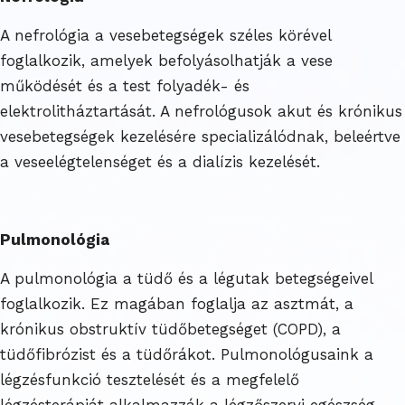
A nefrológia a vesebetegségek széles körével
foglalkozik, amelyek befolyásolhatják a vese
működését és a test folyadék- és
elektrolitháztartását. A nefrológusok akut és krónikus
vesebetegségek kezelésére specializálódnak, beleértve
a veseelégtelenséget és a dialízis kezelését.
Pulmonológia
A pulmonológia a tüdő és a légutak betegségeivel
foglalkozik. Ez magában foglalja az asztmát, a
krónikus obstruktív tüdőbetegséget (COPD), a
tüdőfibrózist és a tüdőrákot. Pulmonológusaink a
légzésfunkció tesztelését és a megfelelő
légzésterápiát alkalmazzák a légzőszervi egészség