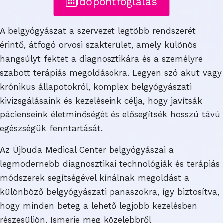
Időpontfoglalás
A belgyógyászat a szervezet legtöbb rendszerét
érintő, átfogó orvosi szakterület, amely különös
hangsúlyt fektet a diagnosztikára és a személyre
szabott terápiás megoldásokra. Legyen szó akut vagy
krónikus állapotokról, komplex belgyógyászati
kivizsgálásaink és kezeléseink célja, hogy javítsák
pácienseink életminőségét és elősegítsék hosszú távú
egészségük fenntartását.
Az Újbuda Medical Center belgyógyászai a
legmodernebb diagnosztikai technológiák és terápiás
módszerek segítségével kínálnak megoldást a
különböző belgyógyászati panaszokra, így biztosítva,
hogy minden beteg a lehető legjobb kezelésben
részesüljön. Ismerje meg közelebbről