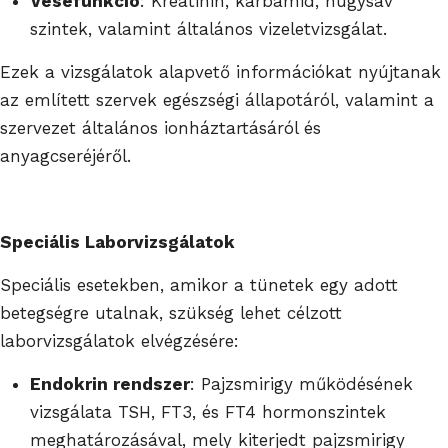
Vesefunkció
: Kreatinin, karbamid, húgysav
szintek, valamint általános vizeletvizsgálat.
Ezek a vizsgálatok alapvető információkat nyújtanak
az említett szervek egészségi állapotáról, valamint a
szervezet általános ionháztartásáról és
anyagcseréjéről.
Speciális Laborvizsgálatok
Speciális esetekben, amikor a tünetek egy adott
betegségre utalnak, szükség lehet célzott
laborvizsgálatok elvégzésére:
Endokrin rendszer
: Pajzsmirigy működésének
vizsgálata TSH, FT3, és FT4 hormonszintek
meghatározásával, mely kiterjedt pajzsmirigy