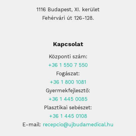
1116 Budapest, XI. kerület
Fehérvári út 126-128.
Kapcsolat
Központi szám:
+36 1 550 7 550
Fogászat:
+36 1 800 1081
Gyermekfejlesztő:
+36 1 445 0085
Plasztikai sebészet:
+36 1 445 0108
E-mail:
recepcio@ujbudamedical.hu