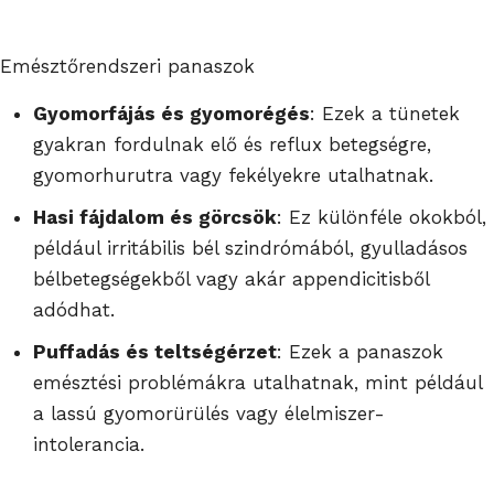
Emésztőrendszeri panaszok
Gyomorfájás és gyomorégés
: Ezek a tünetek
gyakran fordulnak elő és reflux betegségre,
gyomorhurutra vagy fekélyekre utalhatnak.
Hasi fájdalom és görcsök
: Ez különféle okokból,
például irritábilis bél szindrómából, gyulladásos
bélbetegségekből vagy akár appendicitisből
adódhat.
Puffadás és teltségérzet
: Ezek a panaszok
emésztési problémákra utalhatnak, mint például
a lassú gyomorürülés vagy élelmiszer-
intolerancia.