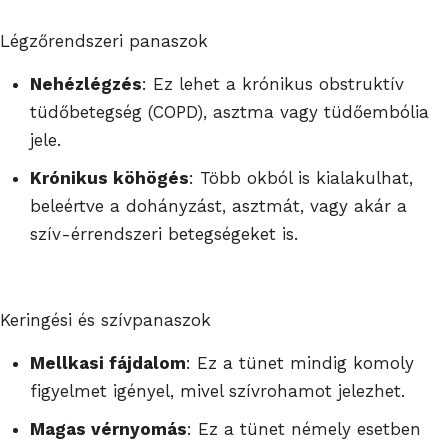
Légzőrendszeri panaszok
Nehézlégzés
: Ez lehet a krónikus obstruktív
tüdőbetegség (COPD), asztma vagy tüdőembólia
jele.
Krónikus köhögés
: Több okból is kialakulhat,
beleértve a dohányzást, asztmát, vagy akár a
szív-érrendszeri betegségeket is.
Keringési és szívpanaszok
Mellkasi fájdalom
: Ez a tünet mindig komoly
figyelmet igényel, mivel szívrohamot jelezhet.
Magas vérnyomás
: Ez a tünet némely esetben