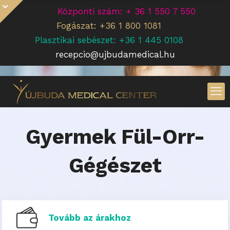
Központi szám: + 36 1 550 7 550
Fogászat: +36 1 800 1081
Plasztikai sebészet: +36 1 445 0108
recepcio@ujbudamedical.hu
Gyermek Fül-Orr-
Gégészet
Tovább az árakhoz