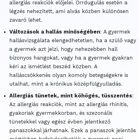
allergiás reakciók előjelei. Orrdugulás esetén a
légzés nehezített, ami alvás közben különösen
zavaró lehet.
Változások a hallás minőségében
: A gyermek
hallásvizsgálata elengedhetetlen, ha a szülő vagy
a gyermek azt jelzi, hogy nehezebben hall
bizonyos hangokat, vagy ha a gyermek gyakran
kéri az ismétlést beszéd közben. A
halláscsökkenés olyan komoly betegségekre is
utalhat, mint a krónikus középfülgyulladás.
Allergiás tünetek, mint köhögés, tüsszentés
:
Az allergiás reakciók, mint az allergiás rhinitis,
gyakoriak gyermekkorban, és szezonális
tünetekkel vagy egész évben jelentkező
panaszokkal járhatnak. Ezek a panaszok jelentős
mértékben befolyásolhatják a gyermek napi