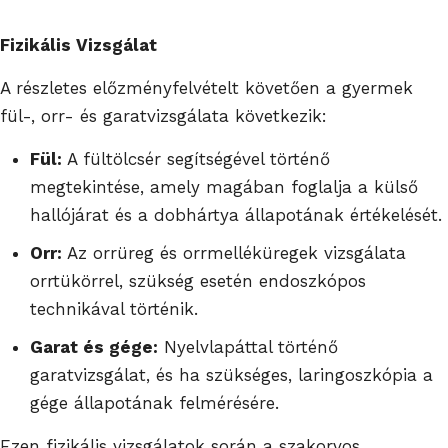
Fizikális Vizsgálat
A részletes előzményfelvételt követően a gyermek
fül-, orr- és garatvizsgálata következik:
Fül:
A fültölcsér segítségével történő
megtekintése, amely magában foglalja a külső
hallójárat és a dobhártya állapotának értékelését.
Orr:
Az orrüreg és orrmelléküregek vizsgálata
orrtükörrel, szükség esetén endoszkópos
technikával történik.
Garat és gége:
Nyelvlapáttal történő
garatvizsgálat, és ha szükséges, laringoszkópia a
gége állapotának felmérésére.
Ezen fizikális vizsgálatok során a szakorvos