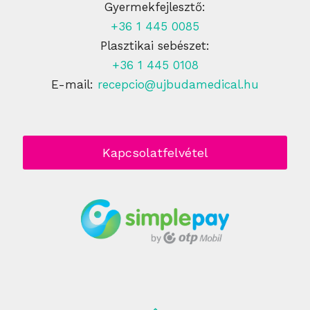
Gyermekfejlesztő:
+36 1 445 0085
Plasztikai sebészet:
+36 1 445 0108
E-mail:
recepcio@ujbudamedical.hu
Kapcsolatfelvétel