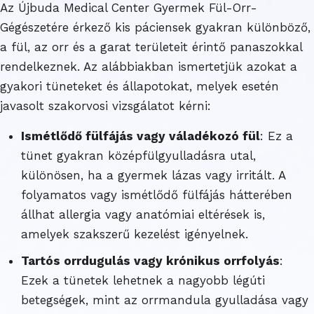
Az Újbuda Medical Center Gyermek Fül-Orr-
Gégészetére érkező kis páciensek gyakran különböző,
a fül, az orr és a garat területeit érintő panaszokkal
rendelkeznek. Az alábbiakban ismertetjük azokat a
gyakori tüneteket és állapotokat, melyek esetén
javasolt szakorvosi vizsgálatot kérni:
Ismétlődő fülfájás vagy váladékozó fül
: Ez a
tünet gyakran középfülgyulladásra utal,
különösen, ha a gyermek lázas vagy irritált. A
folyamatos vagy ismétlődő fülfájás hátterében
állhat allergia vagy anatómiai eltérések is,
amelyek szakszerű kezelést igényelnek.
Tartós orrdugulás vagy krónikus orrfolyás
:
Ezek a tünetek lehetnek a nagyobb légúti
betegségek, mint az orrmandula gyulladása vagy