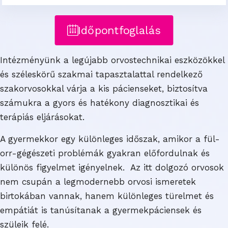
Időpontfoglalás
Intézményünk a legújabb orvostechnikai eszközökkel
és széleskörű szakmai tapasztalattal rendelkező
szakorvosokkal várja a kis pácienseket, biztosítva
számukra a gyors és hatékony diagnosztikai és
terápiás eljárásokat.
A gyermekkor egy különleges időszak, amikor a fül-
orr-gégészeti problémák gyakran előfordulnak és
különös figyelmet igényelnek. Az itt dolgozó orvosok
nem csupán a legmodernebb orvosi ismeretek
birtokában vannak, hanem különleges türelmet és
empátiát is tanúsítanak a gyermekpáciensek és
szüleik felé.