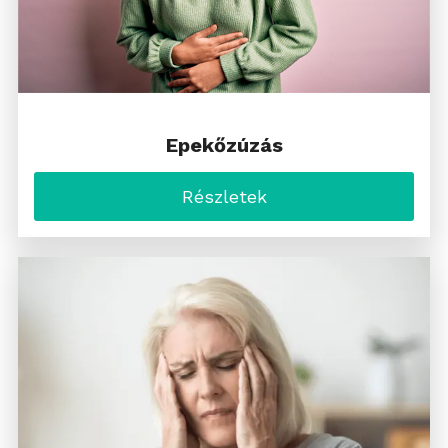
Epekőzúzás
Részletek