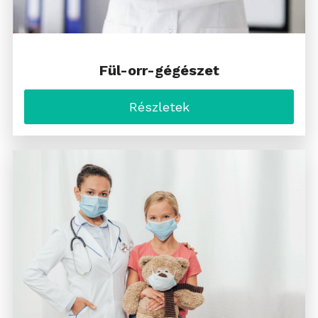
Fül-orr-gégészet
Részletek