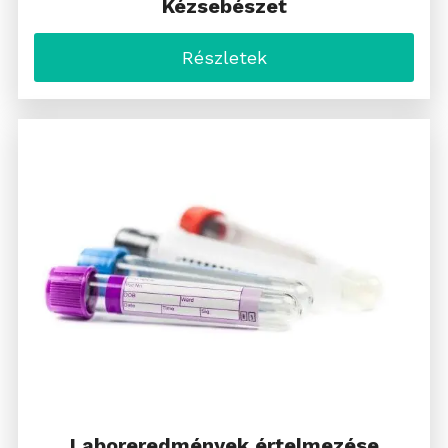
Kézsebészet
Részletek
Laboreredmények értelmezése