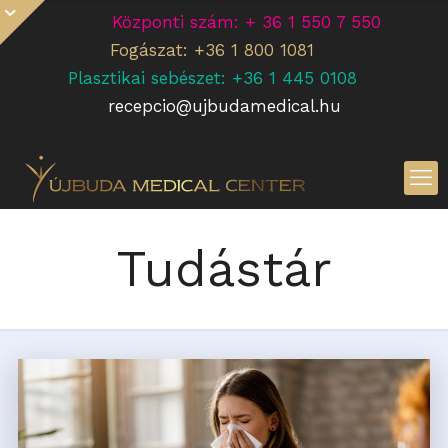
Központi szám: + 36 1 550 7 550
Fogászat: +36 1 800 1081
Plasztikai sebészet: +36 1 445 0108
recepcio@ujbudamedical.hu
Tudástár