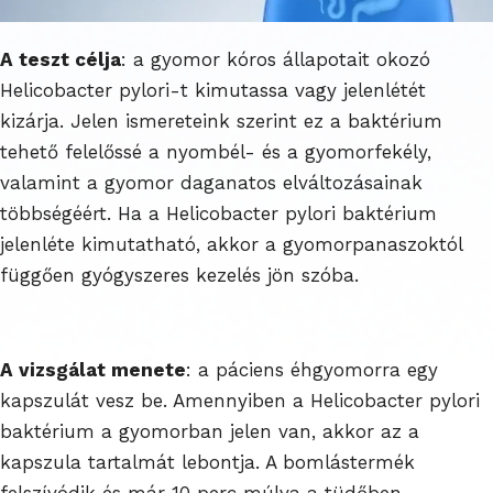
A teszt célja
: a gyomor kóros állapotait okozó
Helicobacter pylori-t kimutassa vagy jelenlétét
kizárja. Jelen ismereteink szerint ez a baktérium
tehető felelőssé a nyombél- és a gyomorfekély,
valamint a gyomor daganatos elváltozásainak
többségéért. Ha a Helicobacter pylori baktérium
jelenléte kimutatható, akkor a gyomorpanaszoktól
függően gyógyszeres kezelés jön szóba.
A vizsgálat menete
: a páciens éhgyomorra egy
kapszulát vesz be. Amennyiben a Helicobacter pylori
baktérium a gyomorban jelen van, akkor az a
kapszula tartalmát lebontja. A bomlástermék