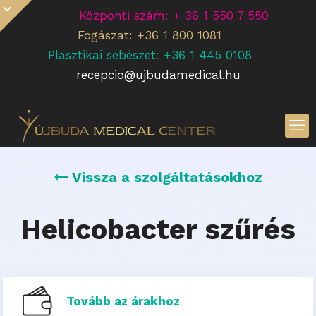
Központi szám: + 36 1 550 7 550
Fogászat: +36 1 800 1081
Plasztikai sebészet: +36 1 445 0108
recepcio@ujbudamedical.hu
Vissza a szolgáltatásokhoz
Helicobacter szűrés
Tovább az árakhoz