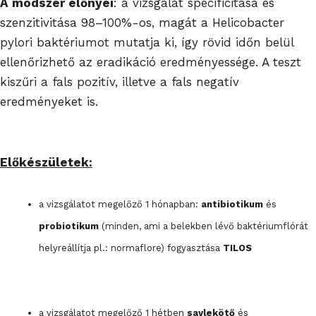
A módszer előnyei
: a vizsgálat specificitása és
szenzitivitása 98–100%-os, magát a Helicobacter
pylori baktériumot mutatja ki, így rövid időn belül
ellenőrizhető az eradikáció eredményessége. A teszt
kiszűri a fals pozitív, illetve a fals negatív
eredményeket is.
Előkészületek:
a vizsgálatot megelőző 1 hónapban:
antibiotikum
és
probiotikum
(minden, ami a belekben lévő baktériumflórát
helyreállítja pl.: normaflore) fogyasztása
TILOS
a vizsgálatot megelőző 1 hétben
savlekötő
és