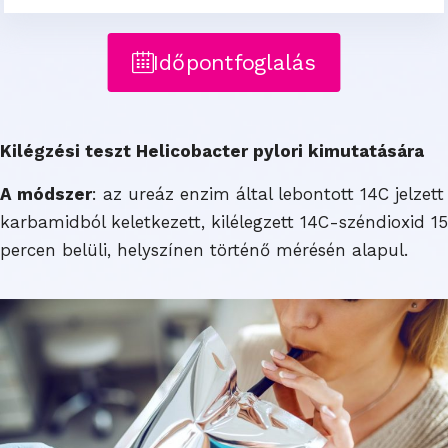
Időpontfoglalás
Kilégzési teszt Helicobacter pylori kimutatására
A módszer
: az ureáz enzim által lebontott 14C jelzett
karbamidból keletkezett, kilélegzett 14C-széndioxid 15
percen belüli, helyszínen történő mérésén alapul.