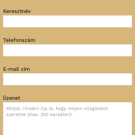
Keresztnév
Telefonszám
E-mail cím
Üzenet