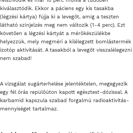
felszívódik és már 10 perc múlva a tüdőben
kiválasztódik. Ekkor a páciens egy kis tasakba
(légzési kártya) fújja ki a levegőt, amíg a teszten
látható színjelzés meg nem változik (1-4 perc). Ezt
követően a légzési kártyát a mérőkészülékbe
helyezzük, mely megméri a kilélegzett bomlástermék
izotóp aktivitását. A tasakból a levegőt visszalélegezni
nem szabad!
A vizsgálat sugárterhelése jelentéktelen, megegyezik
egy fél órás repülőúton kapott egésztest-dózissal. A
karbamid kapszula szabad forgalmú radioaktivitás-
mennyiséget tartalmaz.