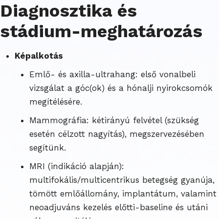
Diagnosztika és
stádium-meghatározás
Képalkotás
Emlő- és axilla-ultrahang: első vonalbeli
vizsgálat a góc(ok) és a hónalji nyirokcsomók
megítélésére.
Mammográfia: kétirányú felvétel (szükség
esetén célzott nagyítás), megszervezésében
segítünk.
MRI (indikáció alapján):
multifokális/multicentrikus betegség gyanúja,
tömött emlőállomány, implantátum, valamint
neoadjuváns kezelés előtti-baseline és utáni