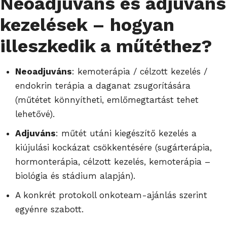
Neoadjuváns és adjuváns
kezelések – hogyan
illeszkedik a műtéthez?
Neoadjuváns
: kemoterápia / célzott kezelés /
endokrin terápia a daganat zsugorítására
(műtétet könnyítheti, emlőmegtartást tehet
lehetővé).
Adjuváns
: műtét utáni kiegészítő kezelés a
kiújulási kockázat csökkentésére (sugárterápia,
hormonterápia, célzott kezelés, kemoterápia –
biológia és stádium alapján).
A konkrét protokoll
onkoteam-ajánlás
szerint
egyénre szabott.