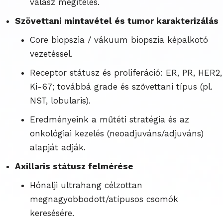
válasz megítélés.
Szövettani mintavétel és tumor karakterizálás
Core biopszia / vákuum biopszia képalkotó
vezetéssel.
Receptor státusz és proliferáció: ER, PR, HER2,
Ki-67; továbbá grade és szövettani típus (pl.
NST, lobularis).
Eredményeink a műtéti stratégia és az
onkológiai kezelés (neoadjuváns/adjuváns)
alapját adják.
Axillaris státusz felmérése
Hónalji ultrahang célzottan
megnagyobbodott/atípusos csomók
keresésére.