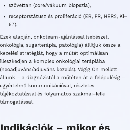
szövettan (core/vákuum biopszia),
receptorstátusz és proliferáció (ER, PR, HER2, Ki–
67).
Ezek alapján, onkoteam-ajánlással (sebészet,
onkológia, sugárterápia, patológia) állítjuk össze a
kezelési stratégiát, hogy a műtét optimálisan
illeszkedjen a komplex onkológiai terápiába
(neoadjuváns/adjuváns kezelés). Végig Ön mellett
állunk – a diagnózistól a műtéten át a felépülésig –
egyértelmű kommunikációval, részletes
tájékoztatással és folyamatos szakmai–lelki
támogatással.
Indikációk – mikor és