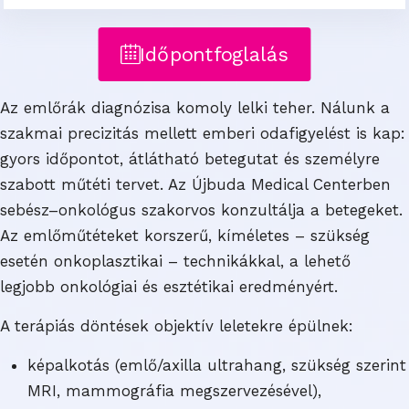
Időpontfoglalás
Az emlőrák diagnózisa komoly lelki teher. Nálunk a
szakmai precizitás mellett emberi odafigyelést is kap:
gyors időpontot, átlátható betegutat és személyre
szabott műtéti tervet. Az Újbuda Medical Centerben
sebész–onkológus szakorvos konzultálja a betegeket.
Az emlőműtéteket korszerű, kíméletes – szükség
esetén onkoplasztikai – technikákkal, a lehető
legjobb onkológiai és esztétikai eredményért.
A terápiás döntések objektív leletekre épülnek:
képalkotás (emlő/axilla ultrahang, szükség szerint
MRI, mammográfia megszervezésével),