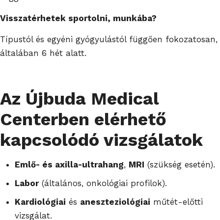
Visszatérhetek sportolni, munkába?
Típustól és egyéni gyógyulástól függően fokozatosan,
általáb
an 6 hét alatt.
Az Újbuda Medical
Centerben elérhető
kapcsolódó vizsgálatok
Emlő- és axilla-ultrahang
,
MRI
(szükség esetén).
Labor
(általános, onkológiai profilok).
Kardiológiai
és
aneszteziológiai
műtét-előtti
vizsgálat.