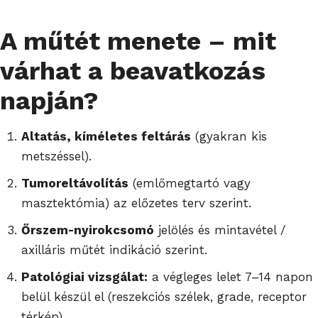
A műtét menete – mit
várhat a beavatkozás
napján?
Altatás, kíméletes feltárás
(gyakran kis
metszéssel).
Tumoreltávolítás
(emlőmegtartó vagy
masztektómia) az előzetes terv szerint.
Őrszem-nyirokcsomó
jelölés és mintavétel /
axilláris műtét indikáció szerint.
Patológiai vizsgálat:
a végleges lelet 7–14 napon
belül készül el (reszekciós szélek, grade, receptor
térkép).