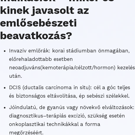
kinek javasolt az
emlősebészeti
beavatkozás?
Invazív emlőrák: korai stádiumban önmagában,
előrehaladottabb esetben
neoadjuváns
(kemoterápia/célzott/hormon) kezelés
után.
DCIS (ductalis carcinoma in situ): cél a góc teljes
és biztonságos eltávolítása, ép sebészi szélekkel.
Jóindulatú, de gyanús vagy növekvő elváltozások:
diagnosztikus–terápiás excízió, szükség esetén
onkoplasztikai technikákkal a forma
megőrzéséért.