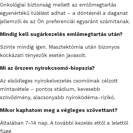
Onkológiai biztonság mellett az emlőmegtartás
egyenértékű túlélést adhat – a döntésnél a daganat
jellemzői és az Ön preferenciái egyaránt számítanak.
Mindig kell sugárkezelés emlőmegtartás után?
Szinte mindig igen. Masztektómia után bizonyos
kockázati tényezők esetén javasolt.
Mi az őrszem nyirokcsomó-biopszia?
Az elsődleges nyirokelvezetés csomóinak célzott
mintavétele – pontos stádium, kevesebb
szövődmény, alacsonyabb nyiroködéma-rizikó.
Mikor kaphatom meg a végleges szövettant?
Általában
7–14 nap.
A további kezelés ettől a lelettől
függ.