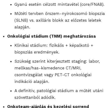
Gyanú esetén célzott mintavétel (core/FNAB).
Műtéti tervben őrszem-nyirokcsomó biopszia
(SLNB) vs. axilláris blokk az előzetes leletek
alapján.
Onkológiai stádium (TNM) meghatározása
Klinikai stádium: fizikális + képalkotó +
biopsziás eredmények.
Szükség szerint kiterjesztett staging: labor,
mellkas/has-kismedence CT/MRI,
csontvizsgálat vagy PET-CT onkológiai
indikáció alapján.
A definitív, patológiai stádium a műtét utáni
szövettanból adódik.
Onkoteam-ajánlás és kezelési sorrend