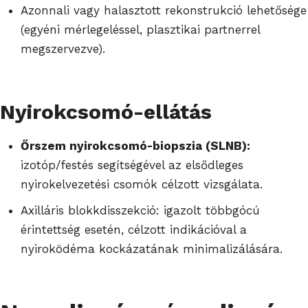
Azonnali vagy halasztott rekonstrukció lehetősége
(egyéni mérlegeléssel, plasztikai partnerrel
megszervezve).
Nyirokcsomó-ellátás
Őrszem nyirokcsomó-biopszia (SLNB):
izotóp/festés segítségével az elsődleges
nyirokelvezetési csomók célzott vizsgálata.
Axilláris blokkdisszekció:
igazolt többgócú
érintettség esetén, célzott indikációval a
nyiroködéma kockázatának
minimalizálására.