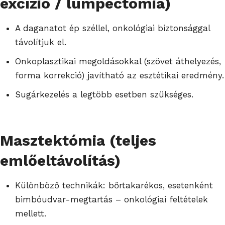
excízió / lumpectomia)
A daganatot ép széllel, onkológiai biztonsággal
távolítjuk el.
Onkoplasztikai megoldásokkal (szövet áthelyezés,
forma korrekció) javítható az esztétikai eredmény.
Sugárkezelés a legtöbb esetben szükséges.
Masztektómia (teljes
emlőeltávolítás)
Különböző technikák: bőrtakarékos, esetenként
bimbóudvar-megtartás – onkológiai feltételek
mellett.