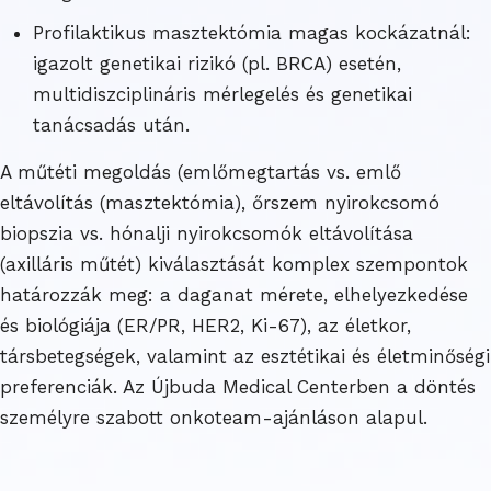
Profilaktikus masztektómia magas kockázatnál:
igazolt genetikai rizikó (pl. BRCA) esetén,
multidiszciplináris mérlegelés és genetikai
tanácsadás után.
A műtéti megoldás (emlőmegtartás vs. emlő
eltávolítás (masztektómia), őrszem nyirokcsomó
biopszia vs. hónalji nyirokcsomók eltávolítása
(axilláris műtét) kiválasztását komplex szempontok
határozzák meg: a daganat mérete, elhelyezkedése
és biológiája (ER/PR, HER2, Ki-67), az életkor,
társbetegségek, valamint az esztétikai és életminőségi
preferenciák. Az Újbuda Medical Centerben a döntés
személyre szabott onkoteam-ajánláson alapul.