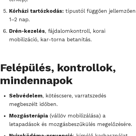
Kórházi tartózkodás:
típustól függően jellemzően
1–2 nap.
Drén-kezelés
, fájdalomkontroll, korai
mobilizáció, kar-torna betanítás.
Felépülés, kontrollok,
mindennapok
Sebvédelem
, kötéscsere, varratszedés
megbeszélt időben.
Mozgásterápia
(vállöv mobilizálása) a
letapadások és mozgásbeszűkülés megelőzésére.
Nyiroködéma-prevenció
: kímélő karhasználat,