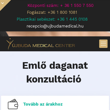
Központi szám: + 36 1 550 7 550
Fogászat: +36 1 800 1081
Plasztikai sebészet: +36 1 445 0108
recepcio@ujbudamedical.hu
Emlő daganat
konzultáció
Tovább az árakhoz