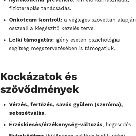
fizioterápiás tanácsadás.
Onkoteam-kontroll:
a végleges szövettan alapján
összeáll a kiegészítő kezelés terve.
Lelki támogatás:
igény esetén pszichológiai
segítség megszervezésében is támogatjuk.
Kockázatok és
szövődmények
Vérzés, fertőzés, savós gyülem (szeróma),
sebszétválás.
Érzéskiesés/érzékenység-változás
, hegesedés.
Nyiroködéma
(különösen axilláris blokk után) –