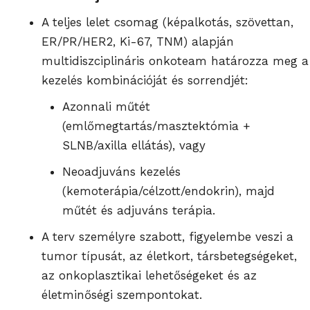
A teljes lelet csomag (képalkotás, szövettan,
ER/PR/HER2, Ki-67, TNM) alapján
multidiszciplináris onkoteam határozza meg a
kezelés kombinációját és sorrendjét:
Azonnali műtét
(emlőmegtartás/masztektómia +
SLNB/axilla ellátás), vagy
Neoadjuváns kezelés
(kemoterápia/célzott/endokrin), majd
műtét és adjuváns terápia.
A terv személyre szabott, figyelembe veszi a
tumor típusát, az életkort, társbetegségeket,
az onkoplasztikai lehetőségeket és az
életminőségi szempontokat.