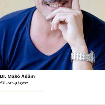
Dr. Makó Ádám
fül-orr-gégész