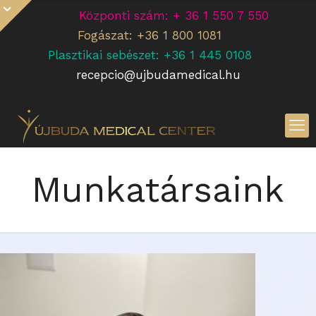
Központi szám: + 36 1 550 7 550
Fogászat: +36 1 800 1081
Plasztikai sebészet: +36 1 445 0108
recepcio@ujbudamedical.hu
Munkatársaink