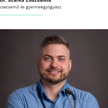
csecsemő és gyermekgyógyász