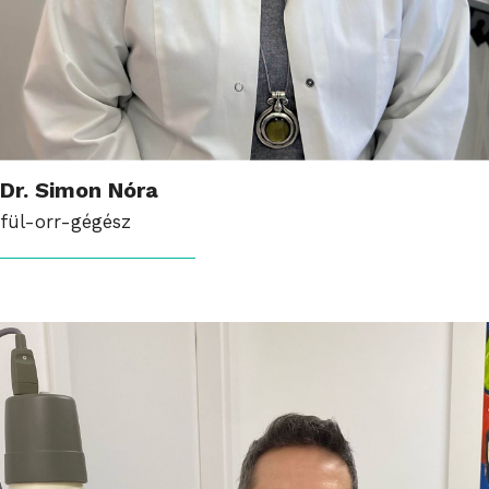
Dr. Simon Nóra
fül-orr-gégész