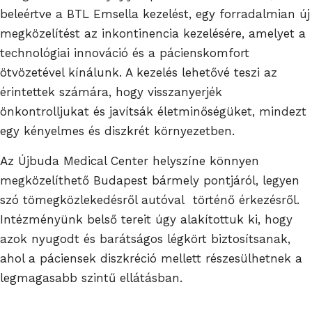
beleértve a BTL Emsella kezelést, egy forradalmian új
megközelítést az inkontinencia kezelésére, amelyet a
technológiai innováció és a pácienskomfort
ötvözetével kínálunk. A kezelés lehetővé teszi az
érintettek számára, hogy visszanyerjék
önkontrolljukat és javítsák életminőségüket, mindezt
egy kényelmes és diszkrét környezetben.
Az Újbuda Medical Center helyszíne könnyen
megközelíthető Budapest bármely pontjáról, legyen
szó tömegközlekedésről autóval történő érkezésről.
Intézményünk belső tereit úgy alakítottuk ki, hogy
azok nyugodt és barátságos légkört biztosítsanak,
ahol a páciensek diszkréció mellett részesülhetnek a
legmagasabb szintű ellátásban.