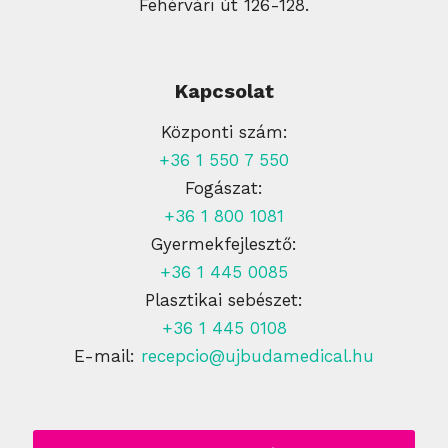
Fehérvári út 126-128.
Kapcsolat
Központi szám:
+36 1 550 7 550
Fogászat:
+36 1 800 1081
Gyermekfejlesztő:
+36 1 445 0085
Plasztikai sebészet:
+36 1 445 0108
E-mail:
recepcio@ujbudamedical.hu