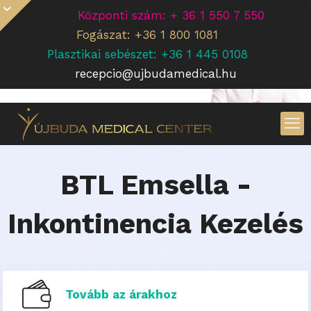
Központi szám: + 36 1 550 7 550
Fogászat: +36 1 800 1081
Plasztikai sebészet: +36 1 445 0108
recepcio@ujbudamedical.hu
BTL Emsella -
Inkontinencia Kezelés
Tovább az árakhoz