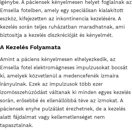
igénybe. A páciensek kényelmesen helyet foglalnak az
Emsella fotelben, amely egy speciálisan kialakított
eszköz, kifejezetten az inkontinencia kezelésére. A
kezelés során teljes ruházatban maradhatnak, ami
biztosítja a kezelés diszkrécióját és kényelmét.
A Kezelés Folyamata
Amint a páciens kényelmesen elhelyezkedik, az
Emsella fotel elektromágneses impulzusokat bocsát
ki, amelyek közvetlenül a medencefenék izmaira
irányulnak. Ezek az impulzusok több ezer
izomösszehúzódást váltanak ki minden egyes kezelés
során, erősebbé és ellenállóbbá téve az izmokat. A
páciensek enyhe pulzálást érezhetnek, de a kezelés
alatt fájdalmat vagy kellemetlenséget nem
tapasztalnak.