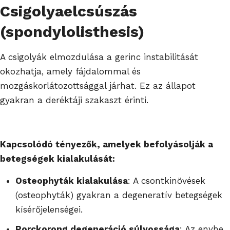
Csigolyaelcsúszás
(spondylolisthesis)
A csigolyák elmozdulása a gerinc instabilitását
okozhatja, amely fájdalommal és
mozgáskorlátozottsággal járhat. Ez az állapot
gyakran a deréktáji szakaszt érinti.
Kapcsolódó tényezők, amelyek befolyásolják a
betegségek kialakulását:
Osteophyták kialakulása
: A csontkinövések
(osteophyták) gyakran a degeneratív betegségek
kísérőjelenségei.
Porckorong degeneráció súlyossága
: Az enyhe