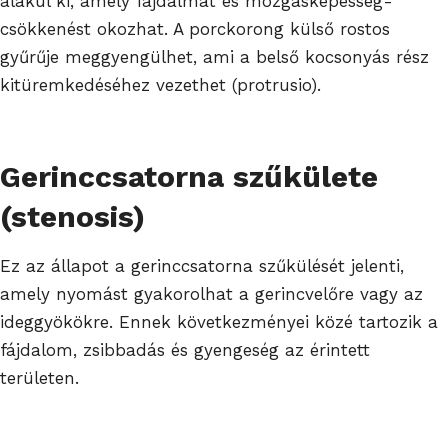
alakul ki, amely fájdalmat és mozgásképesség-
csökkenést okozhat. A porckorong külső rostos
gyűrűje meggyengülhet, ami a belső kocsonyás rész
kitüremkedéséhez vezethet (protrusio).
Gerinccsatorna szűkülete
(stenosis)
Ez az állapot a gerinccsatorna szűkülését jelenti,
amely nyomást gyakorolhat a gerincvelőre vagy az
ideggyökökre. Ennek következményei közé tartozik a
fájdalom, zsibbadás és gyengeség az érintett
területen.