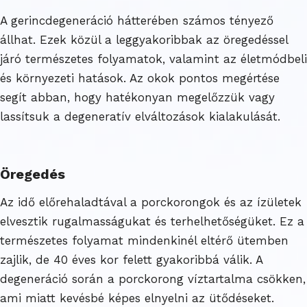
A gerincdegeneráció hátterében számos tényező
állhat. Ezek közül a leggyakoribbak az öregedéssel
járó természetes folyamatok, valamint az életmódbeli
és környezeti hatások. Az okok pontos megértése
segít abban, hogy hatékonyan megelőzzük vagy
lassítsuk a degeneratív elváltozások kialakulását.
Öregedés
Az idő előrehaladtával a porckorongok és az ízületek
elvesztik rugalmasságukat és terhelhetőségüket. Ez a
természetes folyamat mindenkinél eltérő ütemben
zajlik, de 40 éves kor felett gyakoribbá válik. A
degeneráció során a porckorong víztartalma csökken,
ami miatt kevésbé képes elnyelni az ütődéseket.