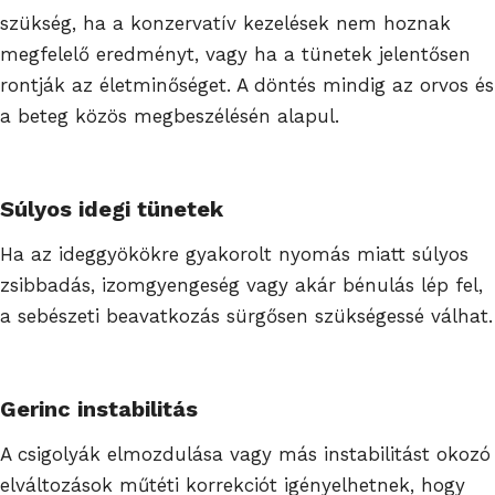
szükség, ha a konzervatív kezelések nem hoznak
megfelelő eredményt, vagy ha a tünetek jelentősen
rontják az életminőséget. A döntés mindig az orvos és
a beteg közös megbeszélésén alapul.
Súlyos idegi tünetek
Ha az ideggyökökre gyakorolt nyomás miatt súlyos
zsibbadás, izomgyengeség vagy akár bénulás lép fel,
a sebészeti beavatkozás sürgősen szükségessé válhat.
Gerinc instabilitás
A csigolyák elmozdulása vagy más instabilitást okozó
elváltozások műtéti korrekciót igényelhetnek, hogy