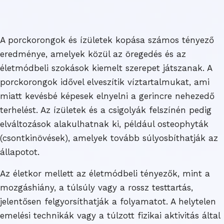
A porckorongok és ízületek kopása számos tényező
eredménye, amelyek közül az öregedés és az
életmódbeli szokások kiemelt szerepet játszanak. A
porckorongok idővel elveszítik víztartalmukat, ami
miatt kevésbé képesek elnyelni a gerincre nehezedő
terhelést. Az ízületek és a csigolyák felszínén pedig
elváltozások alakulhatnak ki, például osteophyták
(csontkinövések), amelyek tovább súlyosbíthatják az
állapotot.
Az életkor mellett az életmódbeli tényezők, mint a
mozgáshiány, a túlsúly vagy a rossz testtartás,
jelentősen felgyorsíthatják a folyamatot. A helytelen
emelési technikák vagy a túlzott fizikai aktivitás által