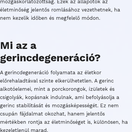
mozgáskorlátozottság. Ezek az állapotok az
életminőség jelentős romlásához vezethetnek, ha
nem kezelik időben és megfelelő módon.
Mi az a
gerincdegeneráció?
A gerincdegeneráció folyamata az életkor
előrehaladtával szinte elkerülhetetlen. A gerinc
alkotóelemei, mint a porckorongok, ízületek és
csigolyák, kopásnak indulnak, ami befolyásolja a
gerinc stabilitását és mozgásképességét. Ez nem
csupán fájdalmat okozhat, hanem jelentős
mértékben rontja az életminőséget is, különösen, ha
kezeletlenül marad.