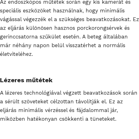
Az endoszkópos műtétek során egy kis kamerát és
speciális eszközöket használnak, hogy minimális
vágással végezzék el a szükséges beavatkozásokat. Ez
az eljárás különösen hasznos porckorongsérvek és
gerinccsatorna szűkület esetén. A beteg általában
már néhány napon belül visszatérhet a normális
életviteléhez.
Lézeres műtétek
A lézeres technológiával végzett beavatkozások során
a sérült szöveteket célzottan távolítják el. Ez az
eljárás minimális vérzéssel és fájdalommal jár,
miközben hatékonyan csökkenti a tüneteket.