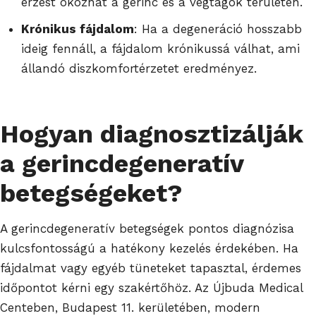
érzést okozhat a gerinc és a végtagok területén.
Krónikus fájdalom
: Ha a degeneráció hosszabb
ideig fennáll, a fájdalom krónikussá válhat, ami
állandó diszkomfortérzetet eredményez.
Hogyan diagnosztizálják
a gerincdegeneratív
betegségeket?
A gerincdegeneratív betegségek pontos diagnózisa
kulcsfontosságú a hatékony kezelés érdekében. Ha
fájdalmat vagy egyéb tüneteket tapasztal, érdemes
időpontot kérni egy szakértőhöz. Az Újbuda Medical
Centeben, Budapest 11. kerületében, modern