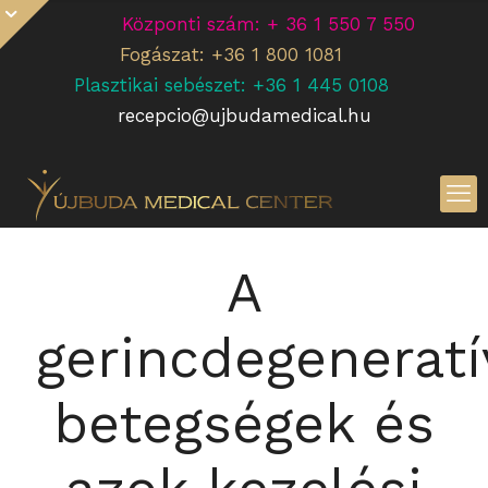
Központi szám: + 36 1 550 7 550
Fogászat: +36 1 800 1081
Plasztikai sebészet: +36 1 445 0108
recepcio@ujbudamedical.hu
A
gerincdegeneratí
betegségek és