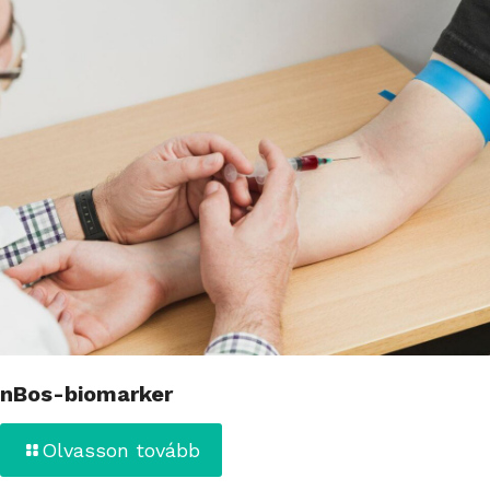
nBos-biomarker
Olvasson tovább