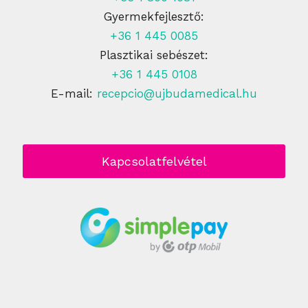
Gyermekfejlesztő:
+36 1 445 0085
Plasztikai sebészet:
+36 1 445 0108
E-mail:
recepcio@ujbudamedical.hu
Kapcsolatfelvétel