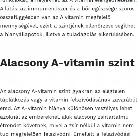
A látás, az immunrendszer és a bőr egészsége szoros
összefüggésben van az A vitamin megfelelő
mennyiségével, ezért a szintjének ellenőrzése segíthet
a hiányállapotok, illetve a túladagolás elkerülésében.
Alacsony A-vitamin szint
Az alacsony A-vitamin szint gyakran az elégtelen
táplálkozás vagy a vitamin felszívódásának zavarából
ered. Az A-vitamin hiánya különösen veszélyes lehet
azoknál az embereknél, akik alacsony zsírtartalmú
étrendet követnek, mivel a zsír nélkül a vitamin nem
tud megfelelően felszívódni. Emellett a felszívódási