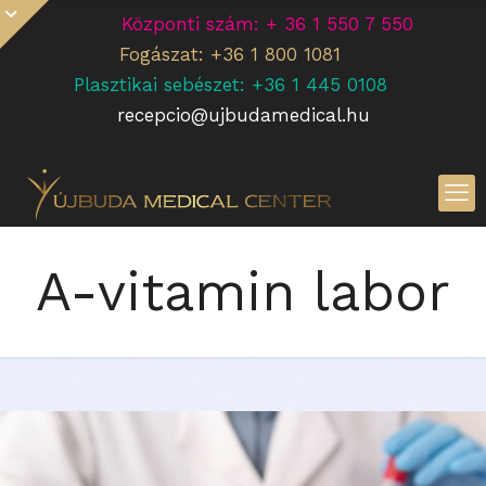
Központi szám: + 36 1 550 7 550
Fogászat: +36 1 800 1081
Plasztikai sebészet: +36 1 445 0108
recepcio@ujbudamedical.hu
A-vitamin labor