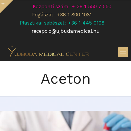
Központi szám: + 36 1 550 7 550
Fogászat: +36 1 800 1081
Plasztikai sebészet: +36 1 445 0108
recepcio@ujbudamedical.hu
Aceton