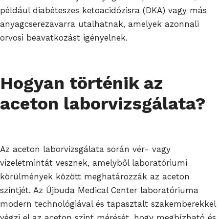
például diabéteszes ketoacidózisra (DKA) vagy más
anyagcserezavarra utalhatnak, amelyek azonnali
orvosi beavatkozást igényelnek.
Hogyan történik az
aceton laborvizsgálata?
Az aceton laborvizsgálata során vér- vagy
vizeletmintát vesznek, amelyből laboratóriumi
körülmények között meghatározzák az aceton
szintjét. Az Újbuda Medical Center laboratóriuma
modern technológiával és tapasztalt szakemberekkel
végzi el az aceton szint mérését, hogy megbízható és