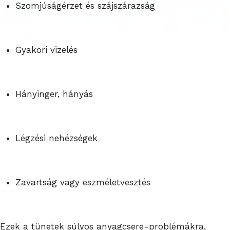
Szomjúságérzet és szájszárazság
Gyakori vizelés
Hányinger, hányás
Légzési nehézségek
Zavartság vagy eszméletvesztés
Ezek a tünetek súlyos anyagcsere-problémákra,