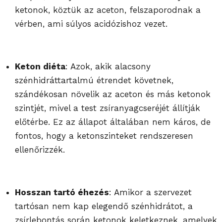
ketonok, köztük az aceton, felszaporodnak a
vérben, ami súlyos acidózishoz vezet.
Keton diéta
: Azok, akik alacsony
szénhidráttartalmú étrendet követnek,
szándékosan növelik az aceton és más ketonok
szintjét, mivel a test zsíranyagcseréjét állítják
előtérbe. Ez az állapot általában nem káros, de
fontos, hogy a ketonszinteket rendszeresen
ellenőrizzék.
Hosszan tartó éhezés
: Amikor a szervezet
tartósan nem kap elegendő szénhidrátot, a
zsírlebontás során ketonok keletkeznek, amelyek