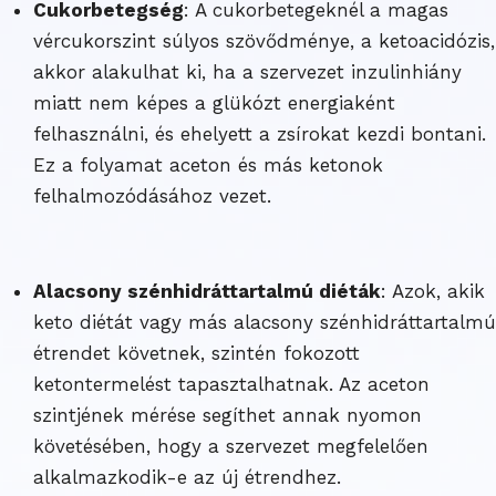
Cukorbetegség
: A cukorbetegeknél a magas
vércukorszint súlyos szövődménye, a ketoacidózis,
akkor alakulhat ki, ha a szervezet inzulinhiány
miatt nem képes a glükózt energiaként
felhasználni, és ehelyett a zsírokat kezdi bontani.
Ez a folyamat aceton és más ketonok
felhalmozódásához vezet.
Alacsony szénhidráttartalmú diéták
: Azok, akik
keto diétát vagy más alacsony szénhidráttartalmú
étrendet követnek, szintén fokozott
ketontermelést tapasztalhatnak. Az aceton
szintjének mérése segíthet annak nyomon
követésében, hogy a szervezet megfelelően
alkalmazkodik-e az új étrendhez.