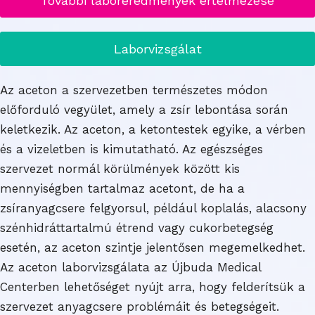
További laboreredmények értelmezése
Laborvizsgálat
Az aceton a szervezetben természetes módon
előforduló vegyület, amely a zsír lebontása során
keletkezik. Az aceton, a ketontestek egyike, a vérben
és a vizeletben is kimutatható. Az egészséges
szervezet normál körülmények között kis
mennyiségben tartalmaz acetont, de ha a
zsíranyagcsere felgyorsul, például koplalás, alacsony
szénhidráttartalmú étrend vagy cukorbetegség
esetén, az aceton szintje jelentősen megemelkedhet.
Az aceton laborvizsgálata az Újbuda Medical
Centerben lehetőséget nyújt arra, hogy felderítsük a
szervezet anyagcsere problémáit és betegségeit.