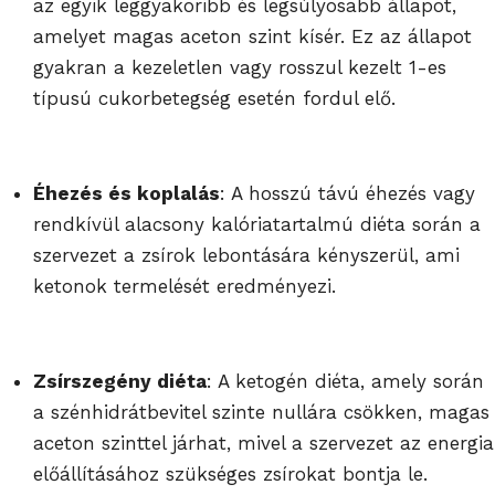
az egyik leggyakoribb és legsúlyosabb állapot,
amelyet magas aceton szint kísér. Ez az állapot
gyakran a kezeletlen vagy rosszul kezelt 1-es
típusú cukorbetegség esetén fordul elő.
Éhezés és koplalás
: A hosszú távú éhezés vagy
rendkívül alacsony kalóriatartalmú diéta során a
szervezet a zsírok lebontására kényszerül, ami
ketonok termelését eredményezi.
Zsírszegény diéta
: A ketogén diéta, amely során
a szénhidrátbevitel szinte nullára csökken, magas
aceton szinttel járhat, mivel a szervezet az energia
előállításához szükséges zsírokat bontja le.