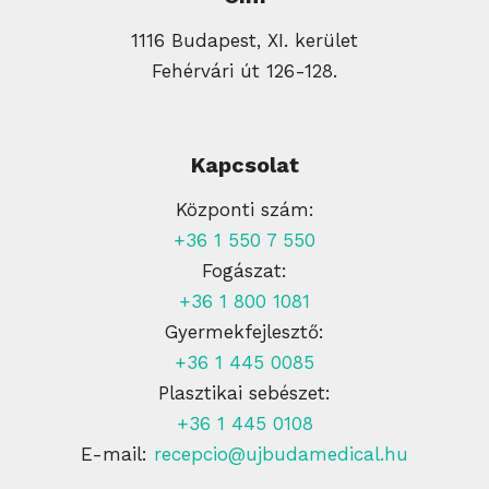
1116 Budapest, XI. kerület
Fehérvári út 126-128.
Kapcsolat
Központi szám:
+36 1 550 7 550
Fogászat:
+36 1 800 1081
Gyermekfejlesztő:
+36 1 445 0085
Plasztikai sebészet:
+36 1 445 0108
E-mail:
recepcio@ujbudamedical.hu