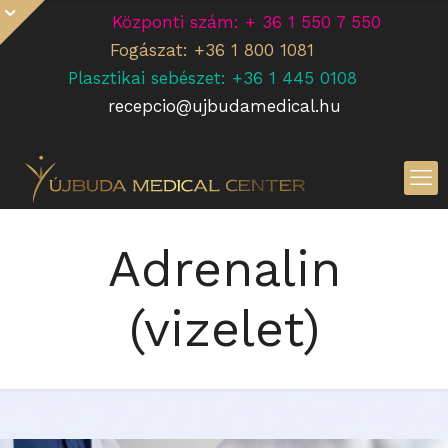
Központi szám: + 36 1 550 7 550
Fogászat: +36 1 800 1081
Plasztikai sebészet: +36 1 445 0108
recepcio@ujbudamedical.hu
Adrenalin
(vizelet)