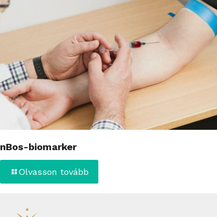
nBos-biomarker
Olvasson tovább