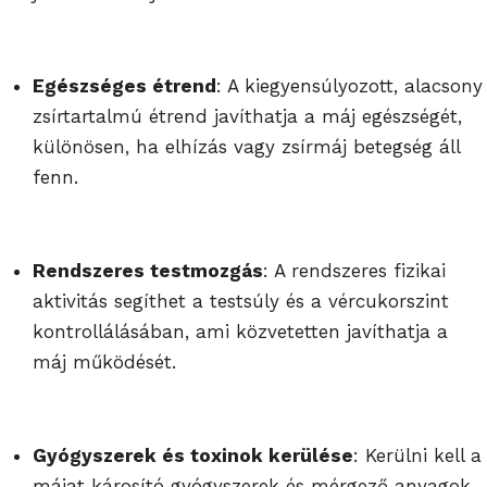
Egészséges étrend
: A kiegyensúlyozott, alacsony
zsírtartalmú étrend javíthatja a máj egészségét,
különösen, ha elhízás vagy zsírmáj betegség áll
fenn.
Rendszeres testmozgás
: A rendszeres fizikai
aktivitás segíthet a testsúly és a vércukorszint
kontrollálásában, ami közvetetten javíthatja a
máj működését.
Gyógyszerek és toxinok kerülése
: Kerülni kell a
májat károsító gyógyszerek és mérgező anyagok