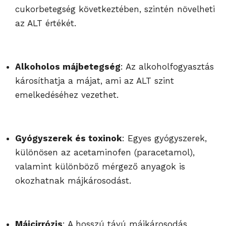
cukorbetegség következtében, szintén növelheti
az ALT értékét.
Alkoholos májbetegség
: Az alkoholfogyasztás
károsíthatja a májat, ami az ALT szint
emelkedéséhez vezethet.
Gyógyszerek és toxinok
: Egyes gyógyszerek,
különösen az acetaminofen (paracetamol),
valamint különböző mérgező anyagok is
okozhatnak májkárosodást.
Májcirrózis
: A hosszú távú májkárosodás