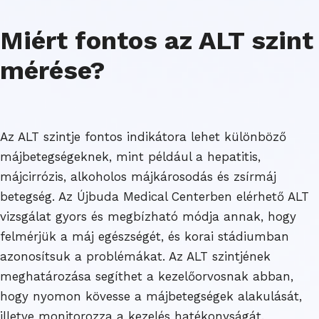
Miért fontos az ALT szint
mérése?
Az ALT szintje fontos indikátora lehet különböző
májbetegségeknek, mint például a hepatitis,
májcirrózis, alkoholos májkárosodás és zsírmáj
betegség. Az Újbuda Medical Centerben elérhető ALT
vizsgálat gyors és megbízható módja annak, hogy
felmérjük a máj egészségét, és korai stádiumban
azonosítsuk a problémákat. Az ALT szintjének
meghatározása segíthet a kezelőorvosnak abban,
hogy nyomon kövesse a májbetegségek alakulását,
illetve monitorozza a kezelés hatékonyságát.