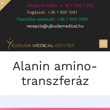
Központi szám: + 36 1 550 7 550
Fogászat: +36 1 800 1081
Plasztikai sebészet: +36 1 445 0108
recepcio@ujbudamedical.hu
Alanin amino-
transzferáz