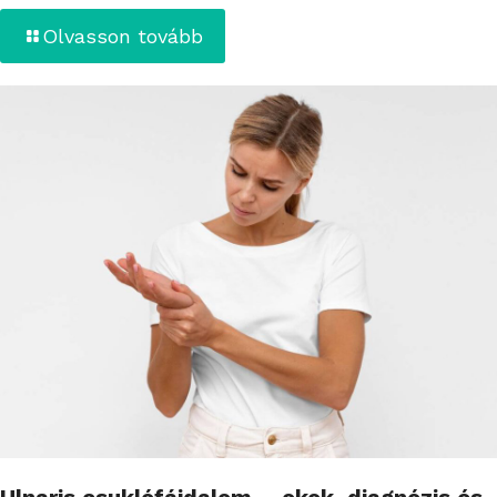
Olvasson tovább
Ulnaris csuklófájdalom – okok, diagnózis és