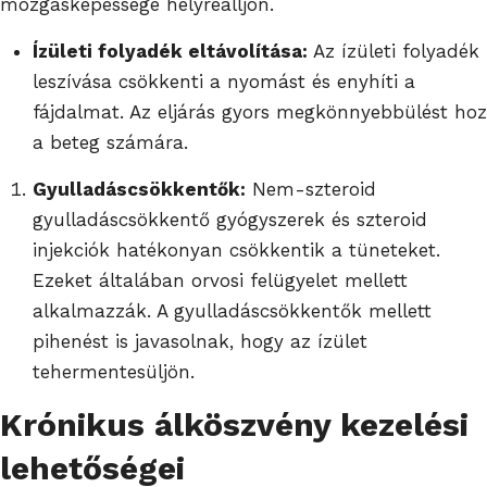
mozgásképessége helyreálljon.
Ízületi folyadék eltávolítása:
Az ízületi folyadék
leszívása csökkenti a nyomást és enyhíti a
fájdalmat. Az eljárás gyors megkönnyebbülést hoz
a beteg számára.
Gyulladáscsökkentők:
Nem-szteroid
gyulladáscsökkentő gyógyszerek és szteroid
injekciók hatékonyan csökkentik a tüneteket.
Ezeket általában orvosi felügyelet mellett
alkalmazzák. A gyulladáscsökkentők mellett
pihenést is javasolnak, hogy az ízület
tehermentesüljön.
Krónikus álköszvény kezelési
lehetőségei