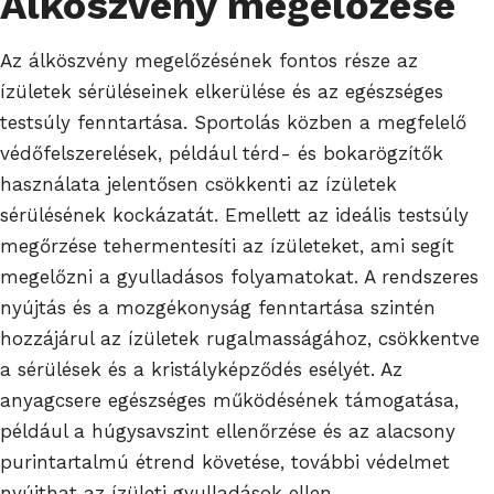
Álköszvény megelőzése
Az álköszvény megelőzésének fontos része az
ízületek sérüléseinek elkerülése és az egészséges
testsúly fenntartása. Sportolás közben a megfelelő
védőfelszerelések, például térd- és bokarögzítők
használata jelentősen csökkenti az ízületek
sérülésének kockázatát. Emellett az ideális testsúly
megőrzése tehermentesíti az ízületeket, ami segít
megelőzni a gyulladásos folyamatokat. A rendszeres
nyújtás és a mozgékonyság fenntartása szintén
hozzájárul az ízületek rugalmasságához, csökkentve
a sérülések és a kristályképződés esélyét. Az
anyagcsere egészséges működésének támogatása,
például a húgysavszint ellenőrzése és az alacsony
purintartalmú étrend követése, további védelmet
nyújthat az ízületi gyulladások ellen.