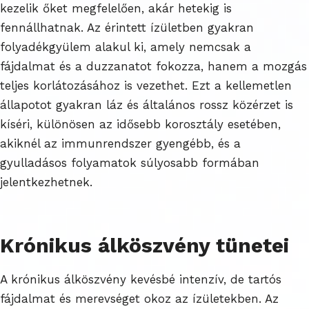
kezelik őket megfelelően, akár hetekig is
fennállhatnak. Az érintett ízületben gyakran
folyadékgyülem alakul ki, amely nemcsak a
fájdalmat és a duzzanatot fokozza, hanem a mozgás
teljes korlátozásához is vezethet. Ezt a kellemetlen
állapotot gyakran láz és általános rossz közérzet is
kíséri, különösen az idősebb korosztály esetében,
akiknél az immunrendszer gyengébb, és a
gyulladásos folyamatok súlyosabb formában
jelentkezhetnek.
Krónikus álköszvény tünetei
A krónikus álköszvény kevésbé intenzív, de tartós
fájdalmat és merevséget okoz az ízületekben. Az