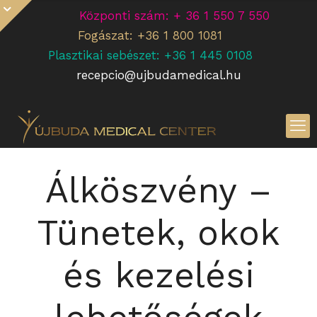
Központi szám: + 36 1 550 7 550
Fogászat: +36 1 800 1081
Plasztikai sebészet: +36 1 445 0108
recepcio@ujbudamedical.hu
Álköszvény –
Tünetek, okok
és kezelési