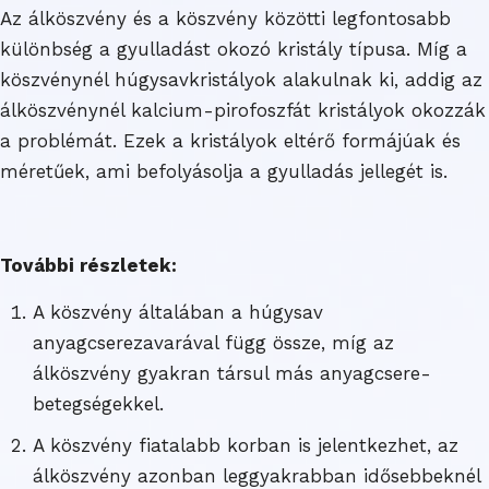
Az álköszvény és a köszvény közötti legfontosabb
különbség a gyulladást okozó kristály típusa. Míg a
köszvénynél húgysavkristályok alakulnak ki, addig az
álköszvénynél kalcium-pirofoszfát kristályok okozzák
a problémát. Ezek a kristályok eltérő formájúak és
méretűek, ami befolyásolja a gyulladás jellegét is.
További részletek:
A köszvény általában a húgysav
anyagcserezavarával függ össze, míg az
álköszvény gyakran társul más anyagcsere-
betegségekkel.
A köszvény fiatalabb korban is jelentkezhet, az
álköszvény azonban leggyakrabban idősebbeknél