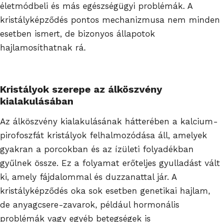
életmódbeli és más egészségügyi problémák. A
kristályképződés pontos mechanizmusa nem minden
esetben ismert, de bizonyos állapotok
hajlamosíthatnak rá.
Kristályok szerepe az álköszvény
kialakulásában
Az álköszvény kialakulásának hátterében a kalcium-
pirofoszfát kristályok felhalmozódása áll, amelyek
gyakran a porcokban és az ízületi folyadékban
gyűlnek össze. Ez a folyamat erőteljes gyulladást vált
ki, amely fájdalommal és duzzanattal jár. A
kristályképződés oka sok esetben genetikai hajlam,
de anyagcsere-zavarok, például hormonális
problémák vagy egyéb betegségek is