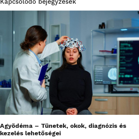
Kapcsolódó bejegyzések
Agyödéma – Tünetek, okok, diagnózis és
kezelés lehetőségei