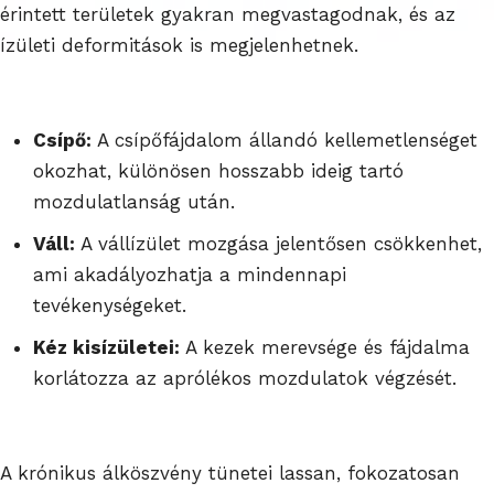
érintett területek gyakran megvastagodnak, és az
ízületi deformitások is megjelenhetnek.
Csípő:
A csípőfájdalom állandó kellemetlenséget
okozhat, különösen hosszabb ideig tartó
mozdulatlanság után.
Váll:
A vállízület mozgása jelentősen csökkenhet,
ami akadályozhatja a mindennapi
tevékenységeket.
Kéz kisízületei:
A kezek merevsége és fájdalma
korlátozza az aprólékos mozdulatok végzését.
A krónikus álköszvény tünetei lassan, fokozatosan