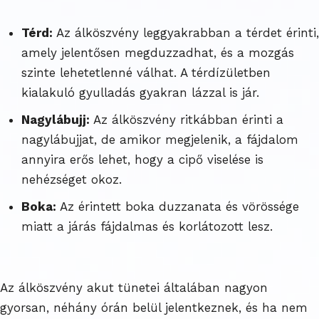
Térd:
Az álköszvény leggyakrabban a térdet érinti,
amely jelentősen megduzzadhat, és a mozgás
szinte lehetetlenné válhat. A térdízületben
kialakuló gyulladás gyakran lázzal is jár.
Nagylábujj:
Az álköszvény ritkábban érinti a
nagylábujjat, de amikor megjelenik, a fájdalom
annyira erős lehet, hogy a cipő viselése is
nehézséget okoz.
Boka:
Az érintett boka duzzanata és vörössége
miatt a járás fájdalmas és korlátozott lesz.
Az álköszvény akut tünetei általában nagyon
gyorsan, néhány órán belül jelentkeznek, és ha nem