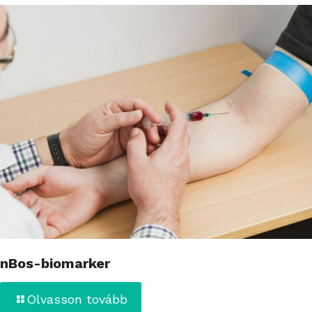
nBos-biomarker
Olvasson tovább