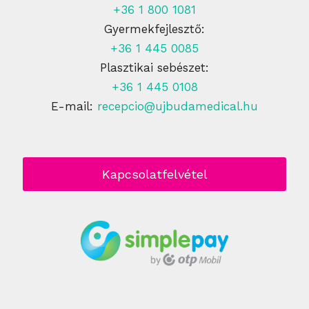
+36 1 800 1081
Gyermekfejlesztő:
+36 1 445 0085
Plasztikai sebészet:
+36 1 445 0108
E-mail:
recepcio@ujbudamedical.hu
Kapcsolatfelvétel