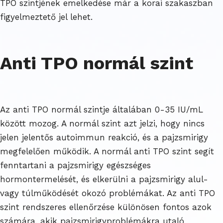
TPO szintjének emelkedése már a korai szakaszban
figyelmeztető jel lehet.
Anti TPO normál szint
Az anti TPO normál szintje általában 0-35 IU/mL
között mozog. A normál szint azt jelzi, hogy nincs
jelen jelentős autoimmun reakció, és a pajzsmirigy
megfelelően működik. A normál anti TPO szint segít
fenntartani a pajzsmirigy egészséges
hormontermelését, és elkerülni a pajzsmirigy alul-
vagy túlműködését okozó problémákat. Az anti TPO
szint rendszeres ellenőrzése különösen fontos azok
számára, akik pajzsmirigyproblémákra utaló