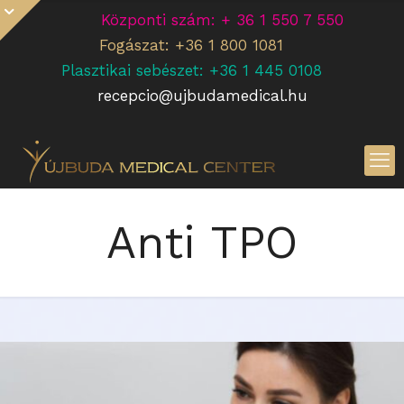
Központi szám: + 36 1 550 7 550
Fogászat: +36 1 800 1081
Plasztikai sebészet: +36 1 445 0108
recepcio@ujbudamedical.hu
Anti TPO