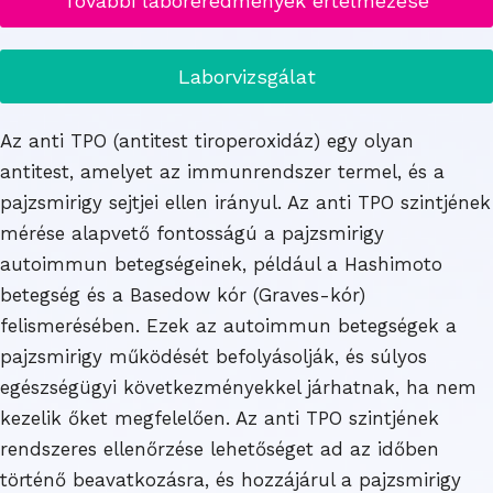
További laboreredmények értelmezése
Laborvizsgálat
Az anti TPO (antitest tiroperoxidáz) egy olyan
antitest, amelyet az immunrendszer termel, és a
pajzsmirigy sejtjei ellen irányul. Az anti TPO szintjének
mérése alapvető fontosságú a pajzsmirigy
autoimmun betegségeinek, például a Hashimoto
betegség és a Basedow kór (Graves-kór)
felismerésében. Ezek az autoimmun betegségek a
pajzsmirigy működését befolyásolják, és súlyos
egészségügyi következményekkel járhatnak, ha nem
kezelik őket megfelelően. Az anti TPO szintjének
rendszeres ellenőrzése lehetőséget ad az időben
történő beavatkozásra, és hozzájárul a pajzsmirigy