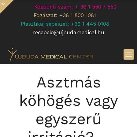
Központi szám: + 36 1 550 7 550
Fogászat: +36 1 800 1081
Plasztikai sebészet: +36 1 445 0108
recepcio@ujbudamedical.hu
Asztmás
köhögés vagy
egyszerű