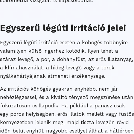
spirometria vizsgálat is kapcsolódhat.
Egyszerű légúti irritáció jelei
Egyszerű légúti irritáció esetén a köhögés többnyire
valamilyen külső ingerhez kötődik. Ilyen lehet a
száraz levegő, a por, a dohányfüst, az erős illatanyag,
a klímahasználat, a hideg levegő vagy a torok
nyálkahártyájának átmeneti érzékenysége.
Az irritációs köhögés gyakran enyhébb, nem jár
nehézlégzéssel, és a kiváltó tényező megszűnése után
fokozatosan csillapodik. Ha például a panasz csak
egy poros helyiségben, erős illatok mellett vagy füstös
környezetben jelenik meg, majd tiszta levegőn rövid
időn belül enyhül, nagyobb eséllyel állhat a háttérben