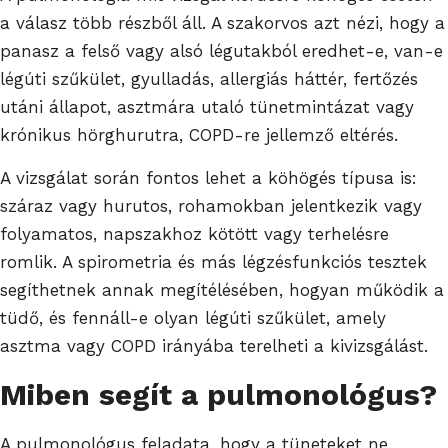
a válasz több részből áll. A szakorvos azt nézi, hogy a
panasz a felső vagy alsó légutakból eredhet-e, van-e
légúti szűkület, gyulladás, allergiás háttér, fertőzés
utáni állapot, asztmára utaló tünetmintázat vagy
krónikus hörghurutra, COPD-re jellemző eltérés.
A vizsgálat során fontos lehet a köhögés típusa is:
száraz vagy hurutos, rohamokban jelentkezik vagy
folyamatos, napszakhoz kötött vagy terhelésre
romlik. A spirometria és más légzésfunkciós tesztek
segíthetnek annak megítélésében, hogyan működik a
tüdő, és fennáll-e olyan légúti szűkület, amely
asztma vagy COPD irányába terelheti a kivizsgálást.
Miben segít a pulmonológus?
A pulmonológus feladata, hogy a tüneteket ne