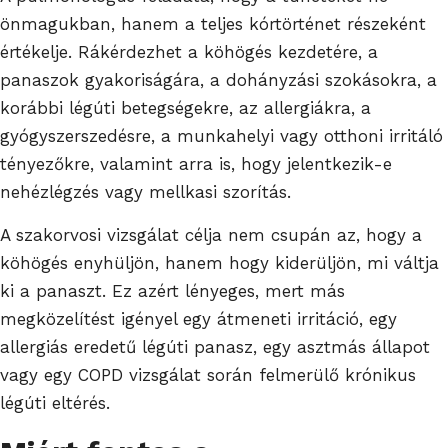
önmagukban, hanem a teljes kórtörténet részeként
értékelje. Rákérdezhet a köhögés kezdetére, a
panaszok gyakoriságára, a dohányzási szokásokra, a
korábbi légúti betegségekre, az allergiákra, a
gyógyszerszedésre, a munkahelyi vagy otthoni irritáló
tényezőkre, valamint arra is, hogy jelentkezik-e
nehézlégzés vagy mellkasi szorítás.
A szakorvosi vizsgálat célja nem csupán az, hogy a
köhögés enyhüljön, hanem hogy kiderüljön, mi váltja
ki a panaszt. Ez azért lényeges, mert más
megközelítést igényel egy átmeneti irritáció, egy
allergiás eredetű légúti panasz, egy asztmás állapot
vagy egy COPD vizsgálat során felmerülő krónikus
légúti eltérés.