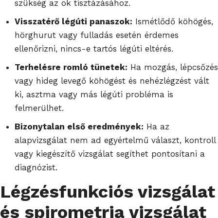
szükség az ok tisztázásához.
Visszatérő légúti panaszok:
Ismétlődő köhögés,
hörghurut vagy fulladás esetén érdemes
ellenőrizni, nincs-e tartós légúti eltérés.
Terhelésre romló tünetek:
Ha mozgás, lépcsőzés
vagy hideg levegő köhögést és nehézlégzést vált
ki, asztma vagy más légúti probléma is
felmerülhet.
Bizonytalan első eredmények:
Ha az
alapvizsgálat nem ad egyértelmű választ, kontroll
vagy kiegészítő vizsgálat segíthet pontosítani a
diagnózist.
Légzésfunkciós vizsgálat
és spirometria vizsgálat