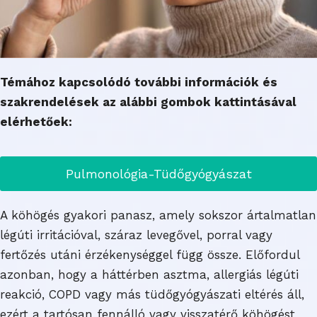
Témához kapcsolódó további információk és
szakrendelések az alábbi gombok kattintásával
elérhetőek:
Pulmonológia-Tüdőgyógyászat
A köhögés gyakori panasz, amely sokszor ártalmatlan
légúti irritációval, száraz levegővel, porral vagy
fertőzés utáni érzékenységgel függ össze. Előfordul
azonban, hogy a háttérben asztma, allergiás légúti
reakció, COPD vagy más tüdőgyógyászati eltérés áll,
ezért a tartósan fennálló vagy visszatérő köhögést