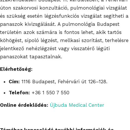
úton szakorvosi konzultáció, pulmonológiai vizsgálat
és szükség esetén légzésfunkciós vizsgálat segítheti a
panaszok kivizsgálását. A pulmonológia Budapest
területén azok számára is fontos lehet, akik tartós
köhögést, sípoló légzést, mellkasi szorítást, terhelésre
jelentkező nehézlégzést vagy visszatérő légúti
panaszokat tapasztalnak.
Elérhetőség:
Cím:
1116 Budapest, Fehérvári út 126–128.
Telefon:
+36 1 550 7 550
Online érdeklődés:
Újbuda Medical Center
Témához kapcsolódó további információk és