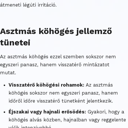
átmeneti légúti irritáció.
Asztmás köhögés jellemző
tünetei
Az asztmás köhögés ezzel szemben sokszor nem
egyszeri panasz, hanem visszatérő mintázatot
mutat.
Visszatérő köhögési rohamok:
Az asztmás
köhögés sokszor nem egyszeri panasz, hanem
időről időre visszatérő tünetként jelentkezik.
Éjszakai vagy hajnali erősödés:
Gyakori, hogy a
köhögés alvás közben, hajnalban vagy reggelente
válik intenzívebbé.