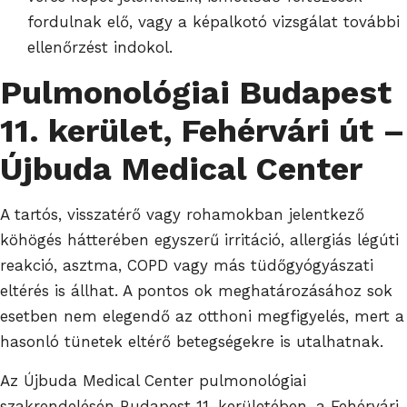
fordulnak elő, vagy a képalkotó vizsgálat további
ellenőrzést indokol.
Pulmonológiai Budapest
11. kerület, Fehérvári út –
Újbuda Medical Center
A tartós, visszatérő vagy rohamokban jelentkező
köhögés hátterében egyszerű irritáció, allergiás légúti
reakció, asztma, COPD vagy más tüdőgyógyászati
eltérés is állhat. A pontos ok meghatározásához sok
esetben nem elegendő az otthoni megfigyelés, mert a
hasonló tünetek eltérő betegségekre is utalhatnak.
Az Újbuda Medical Center pulmonológiai
szakrendelésén Budapest 11. kerületében, a Fehérvári