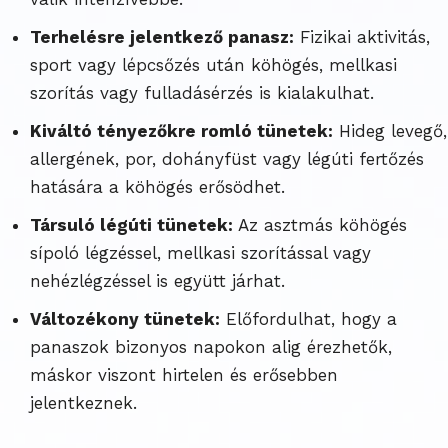
Terhelésre jelentkező panasz:
Fizikai aktivitás,
sport vagy lépcsőzés után köhögés, mellkasi
szorítás vagy fulladásérzés is kialakulhat.
Kiváltó tényezőkre romló tünetek:
Hideg levegő,
allergének, por, dohányfüst vagy légúti fertőzés
hatására a köhögés erősödhet.
Társuló légúti tünetek:
Az asztmás köhögés
sípoló légzéssel, mellkasi szorítással vagy
nehézlégzéssel is együtt járhat.
Változékony tünetek:
Előfordulhat, hogy a
panaszok bizonyos napokon alig érezhetők,
máskor viszont hirtelen és erősebben
jelentkeznek.