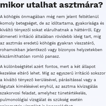
mikor utalhat asztmára?
A köhögés önmagában még nem jelent feltétlenül
komoly betegséget, de az időtartama, gyakorisága és
kiváltó tényezői sokat elárulhatnak a háttérről. Egy
átmeneti irritáció általában rövidebb ideig tart, míg
az asztmás eredetű köhögés gyakran visszatérő,
rohamokban jelentkező vagy bizonyos helyzetekben
kiszámíthatóan romló panasz.
A különbségtétel azért fontos, mert a két állapot
kezelése eltérő lehet. Míg az egyszerű irritáció sokszor
a kiváltó tényező kerülésével, párásítással vagy a
légutak kímélésével enyhül, az asztma kivizsgálás
szakorvosi feladat, amelyhez tünetértékelés,
pulmonológiai vizsgálat és szükség esetén