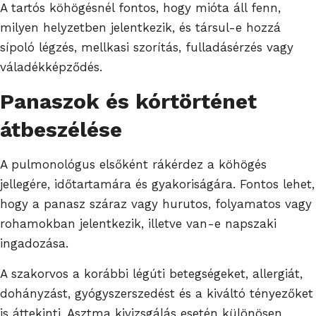
A tartós köhögésnél fontos, hogy mióta áll fenn,
milyen helyzetben jelentkezik, és társul-e hozzá
sípoló légzés, mellkasi szorítás, fulladásérzés vagy
váladékképződés.
Panaszok és kórtörténet
átbeszélése
A pulmonológus elsőként rákérdez a köhögés
jellegére, időtartamára és gyakoriságára. Fontos lehet,
hogy a panasz száraz vagy hurutos, folyamatos vagy
rohamokban jelentkezik, illetve van-e napszaki
ingadozása.
A szakorvos a korábbi légúti betegségeket, allergiát,
dohányzást, gyógyszerszedést és a kiváltó tényezőket
is áttekinti. Asztma kivizsgálás esetén különösen