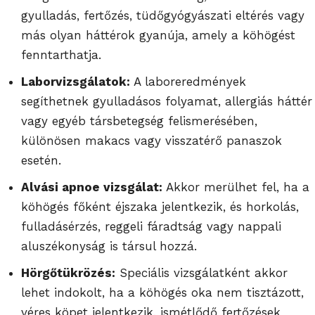
gyulladás, fertőzés, tüdőgyógyászati eltérés vagy
más olyan háttérok gyanúja, amely a köhögést
fenntarthatja.
Laborvizsgálatok:
A laboreredmények
segíthetnek gyulladásos folyamat, allergiás háttér
vagy egyéb társbetegség felismerésében,
különösen makacs vagy visszatérő panaszok
esetén.
Alvási apnoe vizsgálat:
Akkor merülhet fel, ha a
köhögés főként éjszaka jelentkezik, és horkolás,
fulladásérzés, reggeli fáradtság vagy nappali
aluszékonyság is társul hozzá.
Hörgőtükrözés:
Speciális vizsgálatként akkor
lehet indokolt, ha a köhögés oka nem tisztázott,
véres köpet jelentkezik, ismétlődő fertőzések