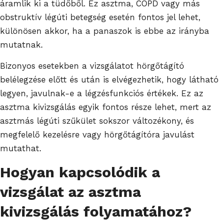
áramlik ki a tüdőből. Ez asztma, COPD vagy más
obstruktív légúti betegség esetén fontos jel lehet,
különösen akkor, ha a panaszok is ebbe az irányba
mutatnak.
Bizonyos esetekben a vizsgálatot hörgőtágító
belélegzése előtt és után is elvégezhetik, hogy látható
legyen, javulnak-e a légzésfunkciós értékek. Ez az
asztma kivizsgálás egyik fontos része lehet, mert az
asztmás légúti szűkület sokszor változékony, és
megfelelő kezelésre vagy hörgőtágítóra javulást
mutathat.
Hogyan kapcsolódik a
vizsgálat az asztma
kivizsgálás folyamatához?