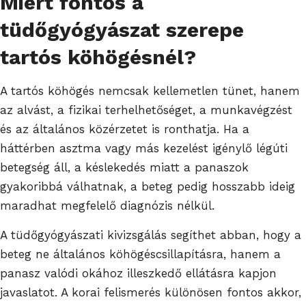
Miért fontos a
tüdőgyógyászat szerepe
tartós köhögésnél?
A tartós köhögés nemcsak kellemetlen tünet, hanem
az alvást, a fizikai terhelhetőséget, a munkavégzést
és az általános közérzetet is ronthatja. Ha a
háttérben asztma vagy más kezelést igénylő légúti
betegség áll, a késlekedés miatt a panaszok
gyakoribbá válhatnak, a beteg pedig hosszabb ideig
maradhat megfelelő diagnózis nélkül.
A tüdőgyógyászati kivizsgálás segíthet abban, hogy a
beteg ne általános köhögéscsillapításra, hanem a
panasz valódi okához illeszkedő ellátásra kapjon
javaslatot. A korai felismerés különösen fontos akkor,