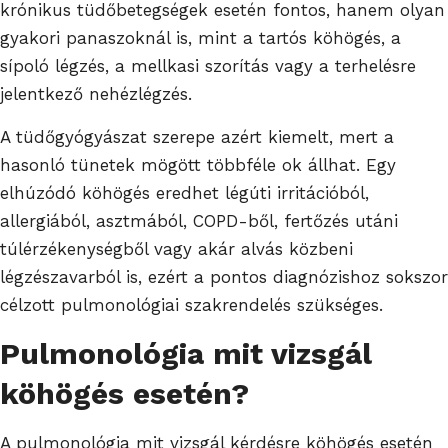
krónikus tüdőbetegségek esetén fontos, hanem olyan
gyakori panaszoknál is, mint a tartós köhögés, a
sípoló légzés, a mellkasi szorítás vagy a terhelésre
jelentkező nehézlégzés.
A tüdőgyógyászat szerepe azért kiemelt, mert a
hasonló tünetek mögött többféle ok állhat. Egy
elhúzódó köhögés eredhet légúti irritációból,
allergiából, asztmából, COPD-ből, fertőzés utáni
túlérzékenységből vagy akár alvás közbeni
légzészavarból is, ezért a pontos diagnózishoz sokszor
célzott pulmonológiai szakrendelés szükséges.
Pulmonológia mit vizsgál
köhögés esetén?
A pulmonológia mit vizsgál kérdésre köhögés esetén