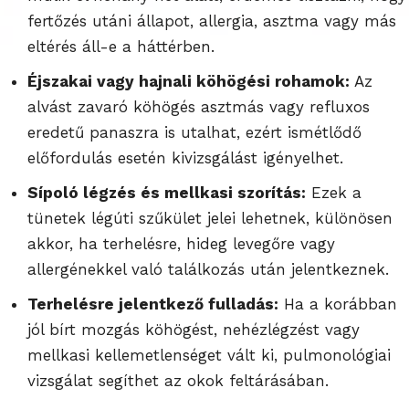
fertőzés utáni állapot, allergia, asztma vagy más
eltérés áll-e a háttérben.
Éjszakai vagy hajnali köhögési rohamok:
Az
alvást zavaró köhögés asztmás vagy refluxos
eredetű panaszra is utalhat, ezért ismétlődő
előfordulás esetén kivizsgálást igényelhet.
Sípoló légzés és mellkasi szorítás:
Ezek a
tünetek légúti szűkület jelei lehetnek, különösen
akkor, ha terhelésre, hideg levegőre vagy
allergénekkel való találkozás után jelentkeznek.
Terhelésre jelentkező fulladás:
Ha a korábban
jól bírt mozgás köhögést, nehézlégzést vagy
mellkasi kellemetlenséget vált ki, pulmonológiai
vizsgálat segíthet az okok feltárásában.