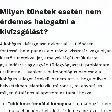
Milyen tünetek esetén nem
érdemes halogatni a
kivizsgálást?
A köhögés kivizsgálása akkor válik különösen
fontossá, ha a panasz elhúzódik, visszatér, vagy olyan
kísérő tünetekkel jár, amelyek légúti szűkületre,
gyulladásra vagy egyéb tüdőgyógyászati problémára
utalhatnak. Ilyenkor a pulmonológus nemcsak a
köhögés jellegét értékeli, hanem azt is, hogy milyen
helyzetekben jelentkezik, mi rontja, mi enyhíti, és
milyen általános állapotromlás társul hozzá.
Több hete fennálló köhögés:
Ha a köhögés nem
múlik el néhány hét alatt, érdemes tisztázni, hogy