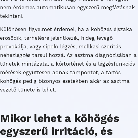
nem érdemes automatikusan egyszerű megfázásnak
tekinteni.
Különösen figyelmet érdemel, ha a köhögés éjszaka
erősödik, terhelésre jelentkezik, hideg levegő
provokálja, vagy sípoló légzés, mellkasi szorítás,
nehézlégzés társul hozzá. Az asztma diagnózisában a
tünetek mintázata, a kórtörténet és a légzésfunkciós
mérések együttesen adnak támpontot, a tartós
köhögés pedig bizonyos esetekben akár az asztma
vezető tünete is lehet.
Mikor lehet a köhögés
egyszerű irritáció, és