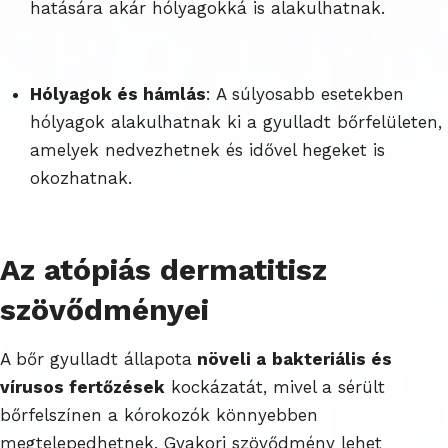
hatására akár hólyagokká is alakulhatnak.
Hólyagok és hámlás
: A súlyosabb esetekben
hólyagok alakulhatnak ki a gyulladt bőrfelületen,
amelyek nedvezhetnek és idővel hegeket is
okozhatnak.
Az atópiás dermatitisz
szövődményei
A bőr gyulladt állapota
növeli a
bakteriális és
vírusos fertőzések
kockázatát, mivel a sérült
bőrfelszínen a kórokozók könnyebben
megtelepedhetnek. Gyakori szövődmény lehet