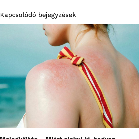
Kapcsolódó bejegyzések
Melegkiütés – Miért alakul ki, hogyan