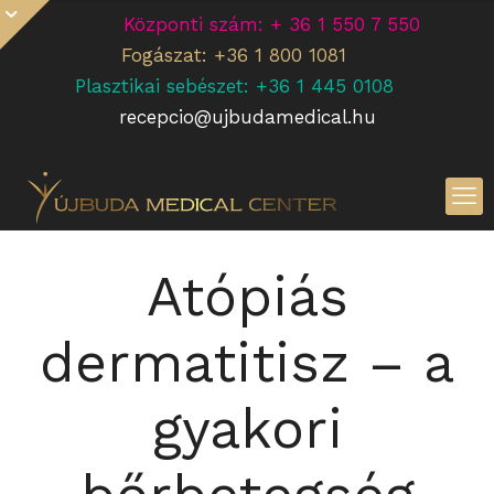
Központi szám: + 36 1 550 7 550
Fogászat: +36 1 800 1081
Plasztikai sebészet: +36 1 445 0108
recepcio@ujbudamedical.hu
Atópiás
dermatitisz – a
gyakori