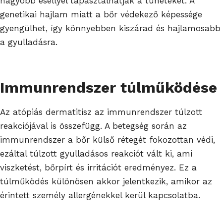
nagyobb eséllyel tapasztalhatják a tüneteket. A
genetikai hajlam miatt a bőr védekező képessége
gyengülhet, így könnyebben kiszárad és hajlamosabb
a gyulladásra.
Immunrendszer túlműködése
Az atópiás dermatitisz az immunrendszer túlzott
reakciójával is összefügg. A betegség során az
immunrendszer a bőr külső rétegét fokozottan védi,
ezáltal túlzott gyulladásos reakciót vált ki, ami
viszketést, bőrpírt és irritációt eredményez. Ez a
túlműködés különösen akkor jelentkezik, amikor az
érintett személy allergénekkel kerül kapcsolatba.