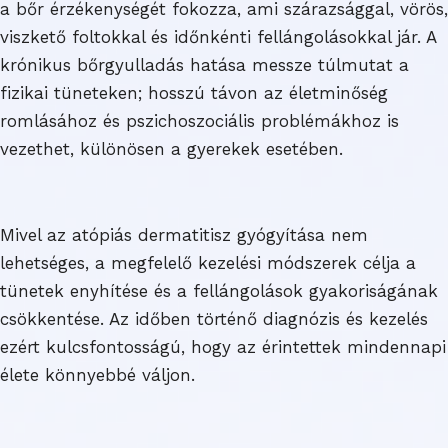
a bőr érzékenységét fokozza, ami szárazsággal, vörös,
viszkető foltokkal és időnkénti fellángolásokkal jár. A
krónikus bőrgyulladás hatása messze túlmutat a
fizikai tüneteken; hosszú távon az életminőség
romlásához és pszichoszociális problémákhoz is
vezethet, különösen a gyerekek esetében.
Mivel az atópiás dermatitisz gyógyítása nem
lehetséges, a megfelelő kezelési módszerek célja a
tünetek enyhítése és a fellángolások gyakoriságának
csökkentése. Az időben történő diagnózis és kezelés
ezért kulcsfontosságú, hogy az érintettek mindennapi
élete könnyebbé váljon.