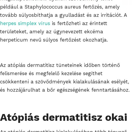
például a Staphylococcus aureus fertőzés, amely
tovább súlyosbíthatja a gyulladást és az irritációt. A
herpes simplex vírus
is fertőzheti az érintett
területeket, amely az úgynevezett ekcéma
herpeticum nevű súlyos fertőzést okozhatja.
Az atópiás dermatitisz tüneteinek időben történő
felismerése és megfelelő kezelése segíthet
csökkenteni a szövődmények kialakulásának esélyét,
és hozzájárulhat a bőr egészségének fenntartásához.
Atópiás dermatitisz okai
Az atópiás dermatitisz kialakulásában több tényező