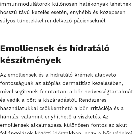
immunmodulátorok különösen hatékonyak lehetnek
hosszú távú kezelés esetén, enyhébb és közepesen
súlyos tünetekkel rendelkező pácienseknél.
Emolliensek és hidratáló
készítmények
Az emolliensek és a hidratáló krémek alapvető
fontosságúak az atópiás dermatitisz kezelésében,
mivel segítenek fenntartani a bőr nedvességtartalmát
és védik a bőrt a kiszáradástól. Rendszeres
használatukkal csökkenthető a bőr irritációja és a
hámlás, valamint enyhíthető a viszketés. Az
emolliensek alkalmazása különösen fontos az akut
fellángolások közötti időszakban, hogy a bőr védelmi