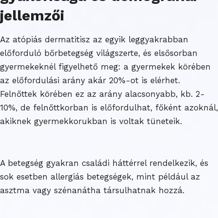
jellemzői
Az atópiás dermatitisz az egyik leggyakrabban
előforduló bőrbetegség világszerte, és elsősorban
gyermekeknél figyelhető meg: a gyermekek körében
az előfordulási arány akár 20%-ot is elérhet.
Felnőttek körében ez az arány alacsonyabb, kb. 2-
10%, de felnőttkorban is előfordulhat, főként azoknál,
akiknek gyermekkorukban is voltak tüneteik.
A betegség gyakran családi háttérrel rendelkezik, és
sok esetben allergiás betegségek, mint például az
asztma vagy szénanátha társulhatnak hozzá.