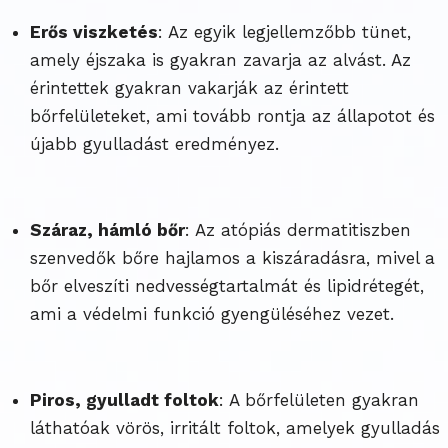
Erős viszketés
: Az egyik legjellemzőbb tünet,
amely éjszaka is gyakran zavarja az alvást. Az
érintettek gyakran vakarják az érintett
bőrfelületeket, ami tovább rontja az állapotot és
újabb gyulladást eredményez.
Száraz, hámló bőr
: Az atópiás dermatitiszben
szenvedők bőre hajlamos a kiszáradásra, mivel a
bőr elveszíti nedvességtartalmát és lipidrétegét,
ami a védelmi funkció gyengüléséhez vezet.
Piros, gyulladt foltok
: A bőrfelületen gyakran
láthatóak vörös, irritált foltok, amelyek gyulladás