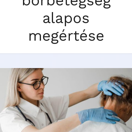
bőrbetegség
alapos
megértése