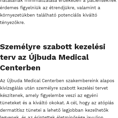
hatásának minimalizálása érdekében a pácienseknek
érdemes figyelniük az étrendjükre, valamint a
környezetükben található potenciális kiváltó
tényezőkre.
Személyre szabott kezelési
terv az Újbuda Medical
Centerben
Az Újbuda Medical Centerben szakembereink alapos
kivizsgálás után személyre szabott kezelési tervet
készítenek, amely figyelembe veszi az egyéni
tüneteket és a kiváltó okokat. A cél, hogy az atópiás
dermatitisz tünetei a lehető legjobban kezelhetők
legyenek, és az érintettek életminősége javuljon.