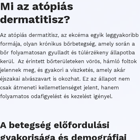
Mi az atópiás
dermatitisz?
Az atópiás dermatitisz, az ekcéma egyik leggyakoribb
formája, olyan krónikus bőrbetegség, amely során a
bőr folyamatosan gyulladt és túlérzékeny állapotba
kerül. Az érintett bőrterületeken vörös, hámló foltok
jelennek meg, és gyakori a viszketés, amely akár
éjszakai alvászavart is okozhat. Ez az állapot nem
csak átmeneti kellemetlenséget jelent, hanem
folyamatos odafigyelést és kezelést igényel.
A betegség előfordulási
gyakorisága és demográfiai