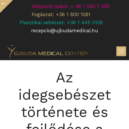
Központi szám: + 36 1 550 7 550
Fogászat: +36 1 800 1081
Plasztikai sebészet: +36 1 445 0108
recepcio@ujbudamedical.hu
Az
idegsebészet
története és