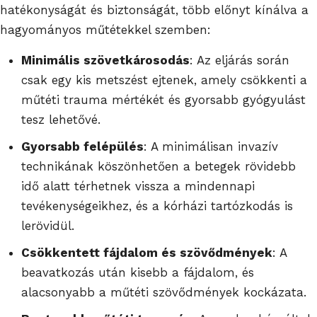
hatékonyságát és biztonságát, több előnyt kínálva a
hagyományos műtétekkel szemben:
Minimális szövetkárosodás
: Az eljárás során
csak egy kis metszést ejtenek, amely csökkenti a
műtéti trauma mértékét és gyorsabb gyógyulást
tesz lehetővé.
Gyorsabb felépülés
: A minimálisan invazív
technikának köszönhetően a betegek rövidebb
idő alatt térhetnek vissza a mindennapi
tevékenységeikhez, és a kórházi tartózkodás is
lerövidül.
Csökkentett fájdalom és szövődmények
: A
beavatkozás után kisebb a fájdalom, és
alacsonyabb a műtéti szövődmények kockázata.