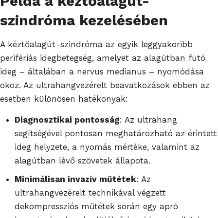
Példa a kéztőalagút-
szindróma kezelésében
A kéztőalagút-szindróma az egyik leggyakoribb
perifériás idegbetegség, amelyet az alagútban futó
ideg – általában a nervus medianus – nyomódása
okoz. Az ultrahangvezérelt beavatkozások ebben az
esetben különösen hatékonyak:
Diagnosztikai pontosság
: Az ultrahang
segítségével pontosan meghatározható az érintett
ideg helyzete, a nyomás mértéke, valamint az
alagútban lévő szövetek állapota.
Minimálisan invazív műtétek
: Az
ultrahangvezérelt technikával végzett
dekompressziós műtétek során egy apró