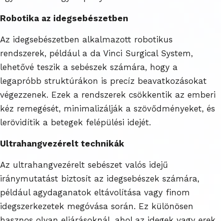
Robotika az idegsebészetben
Az idegsebészetben alkalmazott robotikus
rendszerek, például a da Vinci Surgical System,
lehetővé teszik a sebészek számára, hogy a
legapróbb struktúrákon is precíz beavatkozásokat
végezzenek. Ezek a rendszerek csökkentik az emberi
kéz remegését, minimalizálják a szövődményeket, és
lerövidítik a betegek felépülési idejét.
Ultrahangvezérelt technikák
Az ultrahangvezérelt sebészet valós idejű
iránymutatást biztosít az idegsebészek számára,
például agydaganatok eltávolítása vagy finom
idegszerkezetek megóvása során. Ez különösen
hasznos olyan eljárásoknál, ahol az idegek vagy erek