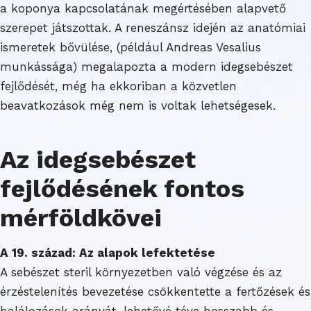
a koponya kapcsolatának megértésében alapvető
szerepet játszottak. A reneszánsz idején az anatómiai
ismeretek bővülése, (például Andreas Vesalius
munkássága) megalapozta a modern idegsebészet
fejlődését, még ha ekkoriban a közvetlen
beavatkozások még nem is voltak lehetségesek.
Az idegsebészet
fejlődésének fontos
mérföldkövei
A 19. század: Az alapok lefektetése
A sebészet steril környezetben való végzése és az
érzéstelenítés bevezetése csökkentette a fertőzések és
halálozások arányát, lehetővé téve hosszabb és