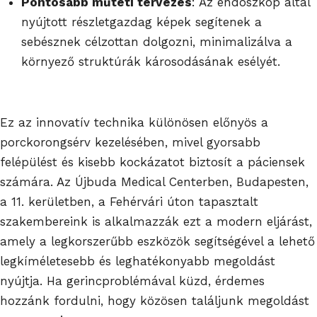
Pontosabb műtéti tervezés
: Az endoszkóp által
nyújtott részletgazdag képek segítenek a
sebésznek célzottan dolgozni, minimalizálva a
környező struktúrák károsodásának esélyét.
Ez az innovatív technika különösen előnyös a
porckorongsérv kezelésében, mivel gyorsabb
felépülést és kisebb kockázatot biztosít a páciensek
számára. Az Újbuda Medical Centerben, Budapesten,
a 11. kerületben, a Fehérvári úton tapasztalt
szakembereink is alkalmazzák ezt a modern eljárást,
amely a legkorszerűbb eszközök segítségével a lehető
legkíméletesebb és leghatékonyabb megoldást
nyújtja. Ha gerincproblémával küzd, érdemes
hozzánk fordulni, hogy közösen találjunk megoldást