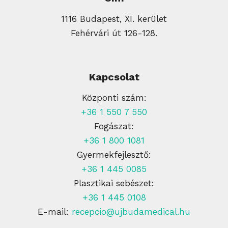
1116 Budapest, XI. kerület
Fehérvári út 126-128.
Kapcsolat
Központi szám:
+36 1 550 7 550
Fogászat:
+36 1 800 1081
Gyermekfejlesztő:
+36 1 445 0085
Plasztikai sebészet:
+36 1 445 0108
E-mail:
recepcio@ujbudamedical.hu