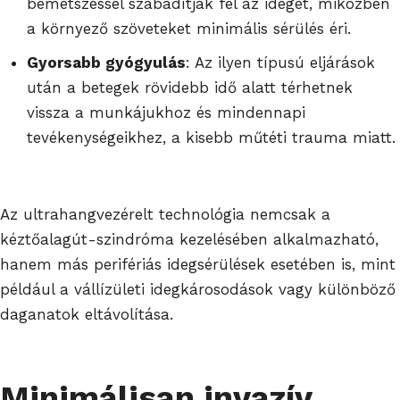
bemetszéssel szabadítják fel az ideget, miközben
a környező szöveteket minimális sérülés éri.
Gyorsabb gyógyulás
: Az ilyen típusú eljárások
után a betegek rövidebb idő alatt térhetnek
vissza a munkájukhoz és mindennapi
tevékenységeikhez, a kisebb műtéti trauma miatt.
Az ultrahangvezérelt technológia nemcsak a
kéztőalagút-szindróma kezelésében alkalmazható,
hanem más perifériás idegsérülések esetében is, mint
például a vállízületi idegkárosodások vagy különböző
daganatok eltávolítása.
Minimálisan invazív