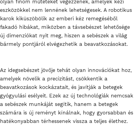
olyan finom műtéteket végezzenek, amelyek kézi
eszközökkel nem lennének lehetségesek. A robotikus
karok kiküszöbölik az emberi kéz remegéséből
fakadó hibákat, miközben a távsebészet lehetősége
új dimenziókat nyit meg, hiszen a sebészek a világ
bármely pontjáról elvégezhetik a beavatkozásokat.
Az idegsebészet jövője tehát olyan innovációkat hoz,
amelyek növelik a precizitást, csökkentik a
beavatkozások kockázatait, és javítják a betegek
gyógyulási esélyeit. Ezek az új technológiák nemcsak
a sebészek munkáját segítik, hanem a betegek
számára is új reményt kínálnak, hogy gyorsabban és
hatékonyabban térhessenek vissza a teljes élethez.