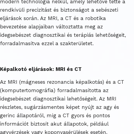
modern technológia nélkül, amely lehetővé tette a
rendkívüli precizitást és biztonságot a sebészeti
eljárások során. Az MRI, a CT és a robotika
bevezetése alapjaiban változtatta meg az
idegsebészet diagnosztikai és terápiás lehetőségeit,
forradalmasítva ezzel a szakterületet.
Képalkotó eljárások: MRI és CT
Az MRI (mágneses rezonancia képalkotás) és a CT
(komputertomográfia) forradalmasította az
idegsebészet diagnosztikai lehetőségeit. Az MRI
részletes, sugárzásmentes képet nyújt az agy és
gerinc állapotáról, míg a CT gyors és pontos
információt biztosít akut állapotok, például
agyvérzések vagy koponyasérülések esetén.