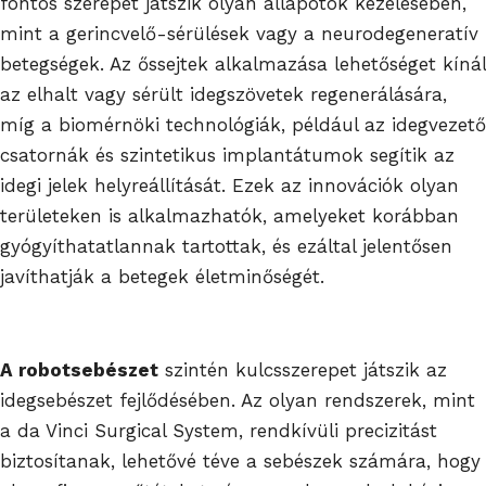
fontos szerepet játszik olyan állapotok kezelésében,
mint a gerincvelő-sérülések vagy a neurodegeneratív
betegségek. Az őssejtek alkalmazása lehetőséget kínál
az elhalt vagy sérült idegszövetek regenerálására,
míg a biomérnöki technológiák, például az idegvezető
csatornák és szintetikus implantátumok segítik az
idegi jelek helyreállítását. Ezek az innovációk olyan
területeken is alkalmazhatók, amelyeket korábban
gyógyíthatatlannak tartottak, és ezáltal jelentősen
javíthatják a betegek életminőségét.
A robotsebészet
szintén kulcsszerepet játszik az
idegsebészet fejlődésében. Az olyan rendszerek, mint
a da Vinci Surgical System, rendkívüli precizitást
biztosítanak, lehetővé téve a sebészek számára, hogy