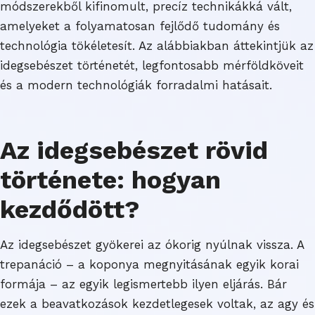
módszerekből kifinomult, precíz technikákká vált,
amelyeket a folyamatosan fejlődő tudomány és
technológia tökéletesít. Az alábbiakban áttekintjük az
idegsebészet történetét, legfontosabb mérföldköveit
és a modern technológiák forradalmi hatásait.
Az idegsebészet rövid
története: hogyan
kezdődött?
Az idegsebészet gyökerei az ókorig nyúlnak vissza. A
trepanáció – a koponya megnyitásának egyik korai
formája – az egyik legismertebb ilyen eljárás. Bár
ezek a beavatkozások kezdetlegesek voltak, az agy és