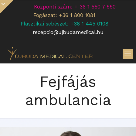
Központi szám: + 36 1 550 7 550
Fogászat: +36 1 800 1081
Plasztikai sebészet: +36 1 445 0108
recepcio@ujbudamedical.hu
Fejfájás
ambulancia