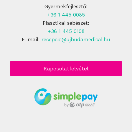
Gyermekfejlesztő:
+36 1 445 0085
Plasztikai sebészet:
+36 1 445 0108
E-mail:
recepcio@ujbudamedical.hu
Kapcsolatfelvétel