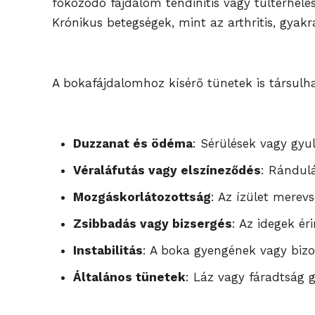
fokozódó fájdalom tendinitis vagy túlterhelés
Krónikus betegségek, mint az arthritis, gyak
A bokafájdalomhoz kísérő tünetek is társulh
Duzzanat és ödéma
: Sérülések vagy gy
Véraláfutás vagy elszíneződés
: Rándulá
Mozgáskorlátozottság
: Az ízület merev
Zsibbadás vagy bizsergés
: Az idegek ér
Instabilitás
: A boka gyengének vagy bizo
Általános tünetek
: Láz vagy fáradtság 