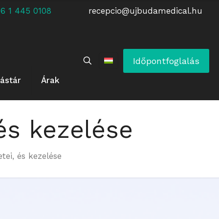
 +36 1 445 0108
recepcio@ujbudamedical.hu
Időpontfoglalás
ástár
Árak
és kezelése
tei, és kezelése