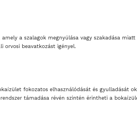
, amely a szalagok megnyúlása vagy szakadása miatt a
i orvosi beavatkozást igényel.
a bokaízület fokozatos elhasználódását és gyulladását 
endszer támadása révén szintén érintheti a bokaízüle