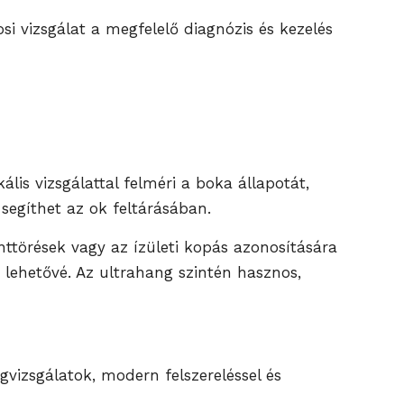
si vizsgálat a megfelelő diagnózis és kezelés
lis vizsgálattal felméri a boka állapotát,
egíthet az ok feltárásában.
nttörések vagy az ízületi kopás azonosítására
i lehetővé. Az ultrahang szintén hasznos,
gvizsgálatok, modern felszereléssel és