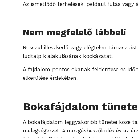
Az ismétlődő terhelések, például futás vagy 
Nem megfelelő lábbeli
Rosszul illeszkedő vagy elégtelen támasztást
lúdtalp kialakulásának kockázatát.
A fájdalom pontos okának felderítése és időb
elkerülése érdekében.
Bokafájdalom tünete
A bokafájdalom leggyakoribb tünetei közé tar
melegségérzet. A mozgásbeszűkülés és az érzé