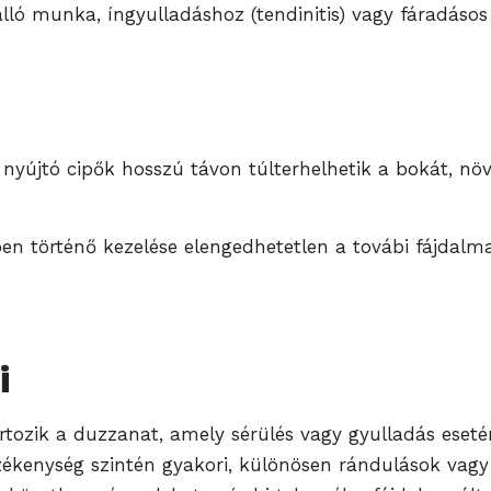
álló munka, íngyulladáshoz (tendinitis) vagy fáradáso
 nyújtó cipők hosszú távon túlterhelhetik a bokát, nö
en történő kezelése elengedhetetlen a továbi fájdalm
i
tozik a duzzanat, amely sérülés vagy gyulladás esetén 
kenység szintén gyakori, különösen rándulások vagy íz