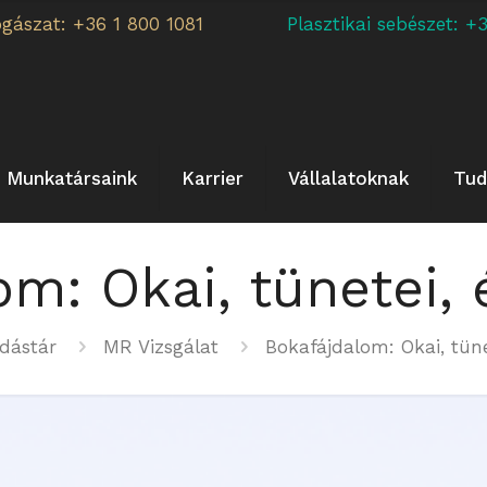
ogászat: +36 1 800 1081
Plasztikai sebészet:
Munkatársaink
Karrier
Vállalatoknak
Tud
om: Okai, tünetei, 
dástár
MR Vizsgálat
Bokafájdalom: Okai, tüne