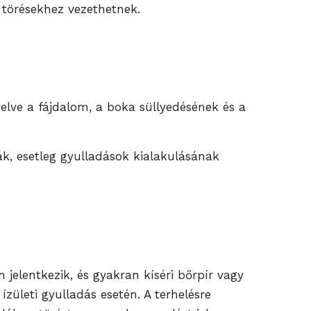
s törésekhez vezethetnek.
velve a fájdalom, a boka süllyedésének és a
ak, esetleg gyulladások kialakulásának
jelentkezik, és gyakran kíséri bőrpír vagy
ületi gyulladás esetén. A terhelésre