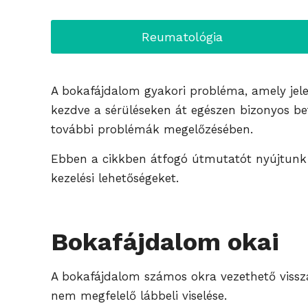
Reumatológia
A bokafájdalom gyakori probléma, amely jele
kezdve a sérüléseken át egészen bizonyos bet
további problémák megelőzésében.
Ebben a cikkben átfogó útmutatót nyújtunk a
kezelési lehetőségeket.
Bokafájdalom okai
A bokafájdalom számos okra vezethető vissza
nem megfelelő lábbeli viselése.