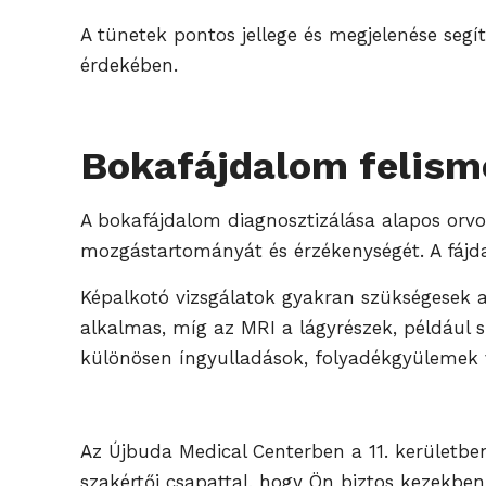
A tünetek pontos jellege és megjelenése segít
érdekében.
Bokafájdalom felisme
A bokafájdalom diagnosztizálása alapos orvosi
mozgástartományát és érzékenységét. A fájd
Képalkotó vizsgálatok gyakran szükségesek a 
alkalmas, míg az MRI a lágyrészek, például sz
különösen íngyulladások, folyadékgyülemek 
Az Újbuda Medical Centerben a 11. kerületben
szakértői csapattal, hogy Ön biztos kezekbe