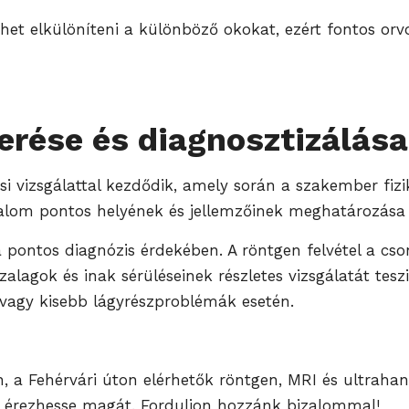
het elkülöníteni a különböző okokat, ezért fontos orvo
rése és diagnosztizálása
 vizsgálattal kezdődik, amely során a szakember fiziká
alom pontos helyének és jellemzőinek meghatározása s
pontos diagnózis érdekében. A röntgen felvétel a cso
alagok és inak sérüléseinek részletes vizsgálatát tesz
vagy kisebb lágyrészproblémák esetén.
, a Fehérvári úton elérhetők röntgen, MRI és ultrahan
n érezhesse magát. Forduljon hozzánk bizalommal!