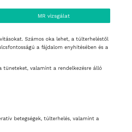
MR vizsgálat
tásokat. Számos oka lehet, a túlterheléstől
kulcsfontosságú a fájdalom enyhítésében és a
tüneteket, valamint a rendelkezésre álló
atív betegségek, túlterhelés, valamint a