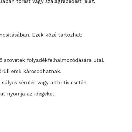
lában törést vagy szalagrepedést jelez.
nosításában. Ezek közé tartozhat:
ő szövetek folyadékfelhalmozódására utal.
örüli erek károsodhatnak.
úlyos sérülés vagy arthritis esetén.
nat nyomja az idegeket.