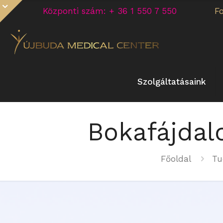
Központi szám: + 36 1 550 7 550
F
Szolgáltatásaink
Bokafájdal
Főoldal
Tu