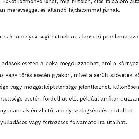
 következménye lehet, míg hirtelen, éles fájdalom álta
ran merevséggel és állandó fájdalommal járnak.
atnak, amelyek segíthetnek az alapvető probléma azo
ulladások esetén a boka megduzzadhat, ami a környez
s vagy törés esetén gyakori, mivel a sérült szövetek k
sége vagy mozgásképtelensége jelentkezhet, különösen s
intettsége esetén fordulhat elő, például amikor duzza
nytalannak érezhető, amely szalagsérülésre utalhat.
gyulladásos vagy fertőzéses folyamatokra utalhat.