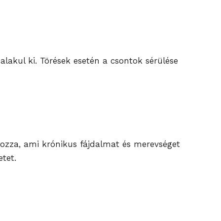
lakul ki. Törések esetén a csontok sérülése
okozza, ami krónikus fájdalmat és merevséget
tet.