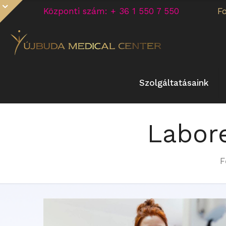
Központi szám: + 36 1 550 7 550
F
Szolgáltatásaink
Labor
F