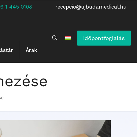
 +36 1 445 0108
recepcio@ujbudamedical.hu
Időpontfoglalás
ástár
Árak
mezése
se