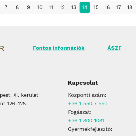
7
8
9
10
11
12
13
14
15
16
17
18
Fontos információk
ÁSZF
Kapcsolat
est, XI. kerület
Központi szám:
út 126-128.
+36 1 550 7 550
Fogászat:
+36 1 800 1081
Gyermekfejlesztő: