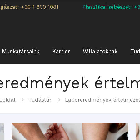
ogászat: +36 1 800 1081
Plasztikai sebészet:
Munkatársaink
Karrier
Vállalatoknak
Tud
eredmények értel
őoldal
Tudástár
Laboreredmények értelmezé