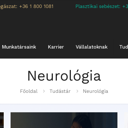
ogászat: +36 1 800 1081
Plasztikai sebészet:
Munkatársaink
Karrier
Vállalatoknak
Tud
Neurológia
Főoldal
Tudástár
Neurológia