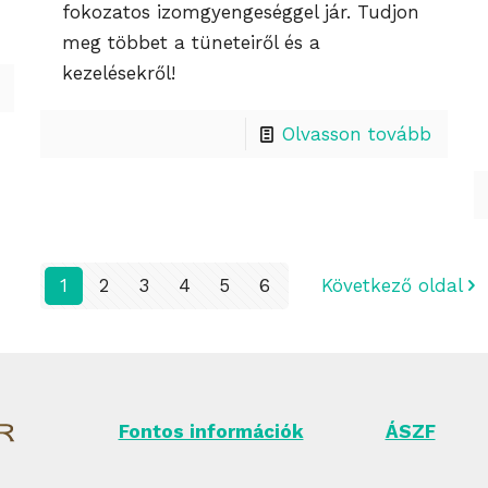
fokozatos izomgyengeséggel jár. Tudjon
meg többet a tüneteiről és a
kezelésekről!
Olvasson tovább
1
2
3
4
5
6
Következő oldal
Fontos információk
ÁSZF