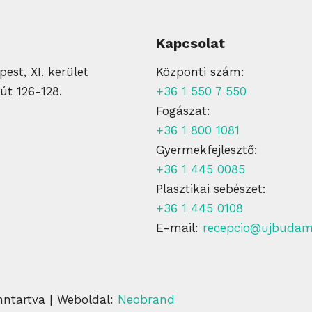
Kapcsolat
est, XI. kerület
Központi szám:
út 126-128.
+36 1 550 7 550
Fogászat:
+36 1 800 1081
Gyermekfejlesztő:
+36 1 445 0085
Plasztikai sebészet:
+36 1 445 0108
E-mail:
recepcio@ujbudam
nntartva | Weboldal:
Neobrand