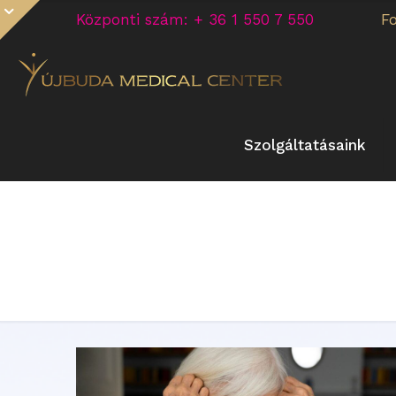
Központi szám: + 36 1 550 7 550
F
Szolgáltatásaink