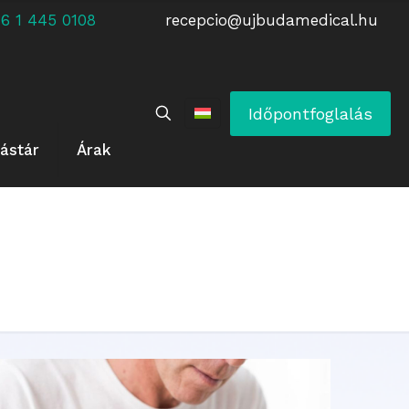
 +36 1 445 0108
recepcio@ujbudamedical.hu
Időpontfoglalás
ástár
Árak