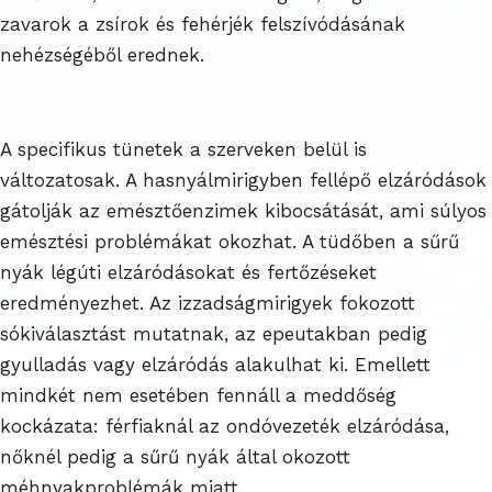
zavarok a zsírok és fehérjék felszívódásának
nehézségéből erednek.
A specifikus tünetek a szerveken belül is
változatosak. A hasnyálmirigyben fellépő elzáródások
gátolják az emésztőenzimek kibocsátását, ami súlyos
emésztési problémákat okozhat. A tüdőben a sűrű
nyák légúti elzáródásokat és fertőzéseket
eredményezhet. Az izzadságmirigyek fokozott
sókiválasztást mutatnak, az epeutakban pedig
gyulladás vagy elzáródás alakulhat ki. Emellett
mindkét nem esetében fennáll a meddőség
kockázata: férfiaknál az ondóvezeték elzáródása,
nőknél pedig a sűrű nyák által okozott
méhnyakproblémák miatt.