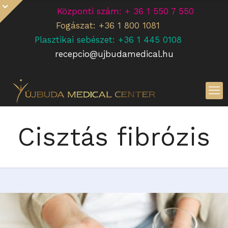
Központi szám: + 36 1 550 7 550
Fogászat: +36 1 800 1081
Plasztikai sebészet: +36 1 445 0108
recepcio@ujbudamedical.hu
Cisztás fibrózis