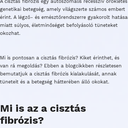
A cisztás fibrózis egy autoszomális recesszív örökletes
genetikai betegség, amely világszerte számos embert
érint. A légző- és emésztőrendszerre gyakorolt hatása
miatt súlyos, életminőséget befolyásoló tüneteket
okozhat.
Mi is pontosan a cisztás fibrózis? Kiket érinthet, és
van rá megoldás? Ebben a blogcikkben részletesen
bemutatjuk a cisztás fibrózis kialakulását, annak
tüneteit és a betegség hátterében álló okokat.
Mi is az a cisztás
fibrózis?