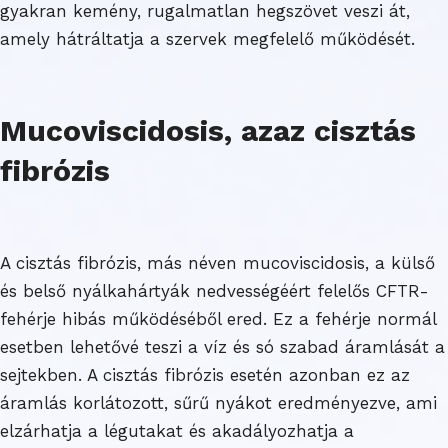
gyakran kemény, rugalmatlan hegszövet veszi át,
amely hátráltatja a szervek megfelelő működését.
Mucoviscidosis, azaz cisztás
fibrózis
A cisztás fibrózis, más néven mucoviscidosis, a külső
és belső nyálkahártyák nedvességéért felelős CFTR-
fehérje hibás működéséből ered. Ez a fehérje normál
esetben lehetővé teszi a víz és só szabad áramlását a
sejtekben. A cisztás fibrózis esetén azonban ez az
áramlás korlátozott, sűrű nyákot eredményezve, ami
elzárhatja a légutakat és akadályozhatja a