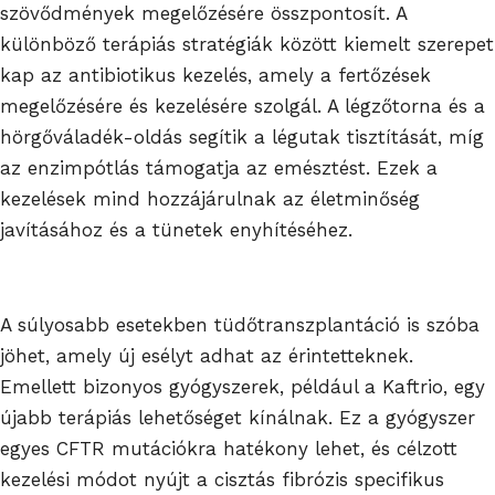
szövődmények megelőzésére összpontosít. A
különböző terápiás stratégiák között kiemelt szerepet
kap az antibiotikus kezelés, amely a fertőzések
megelőzésére és kezelésére szolgál. A légzőtorna és a
hörgőváladék-oldás segítik a légutak tisztítását, míg
az enzimpótlás támogatja az emésztést. Ezek a
kezelések mind hozzájárulnak az életminőség
javításához és a tünetek enyhítéséhez.
A súlyosabb esetekben tüdőtranszplantáció is szóba
jöhet, amely új esélyt adhat az érintetteknek.
Emellett bizonyos gyógyszerek, például a Kaftrio, egy
újabb terápiás lehetőséget kínálnak. Ez a gyógyszer
egyes CFTR mutációkra hatékony lehet, és célzott
kezelési módot nyújt a cisztás fibrózis specifikus