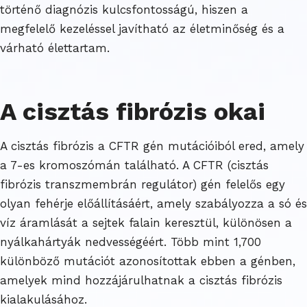
történő diagnózis kulcsfontosságú, hiszen a
megfelelő kezeléssel javítható az életminőség és a
várható élettartam.
A cisztás fibrózis okai
A cisztás fibrózis a CFTR gén mutációiból ered, amely
a 7-es kromoszómán található. A CFTR (cisztás
fibrózis transzmembrán regulátor) gén felelős egy
olyan fehérje előállításáért, amely szabályozza a só és
víz áramlását a sejtek falain keresztül, különösen a
nyálkahártyák nedvességéért. Több mint 1,700
különböző mutációt azonosítottak ebben a génben,
amelyek mind hozzájárulhatnak a cisztás fibrózis
kialakulásához.