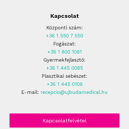
Kapcsolat
Központi szám:
+36 1 550 7 550
Fogászat:
+36 1 800 1081
Gyermekfejlesztő:
+36 1 445 0085
Plasztikai sebészet:
+36 1 445 0108
E-mail:
recepcio@ujbudamedical.hu
Kapcsolatfelvétel