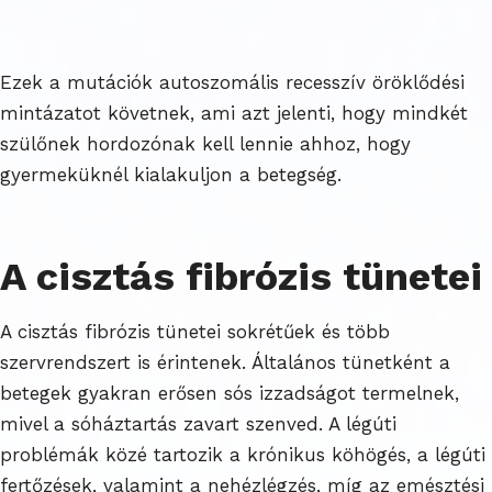
Ezek a mutációk autoszomális recesszív öröklődési
mintázatot követnek, ami azt jelenti, hogy mindkét
szülőnek hordozónak kell lennie ahhoz, hogy
gyermeküknél kialakuljon a betegség.
A cisztás fibrózis tünetei
A cisztás fibrózis tünetei sokrétűek és több
szervrendszert is érintenek. Általános tünetként a
betegek gyakran erősen sós izzadságot termelnek,
mivel a sóháztartás zavart szenved. A légúti
problémák közé tartozik a krónikus köhögés, a légúti
fertőzések, valamint a nehézlégzés, míg az emésztési