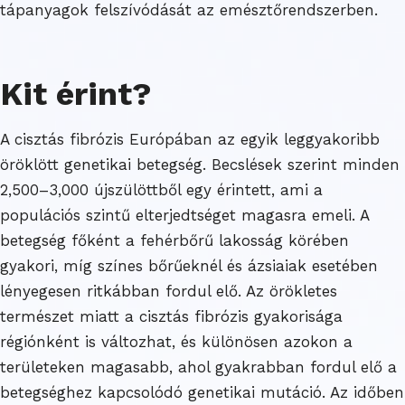
tápanyagok felszívódását az emésztőrendszerben.
Kit érint?
A cisztás fibrózis Európában az egyik leggyakoribb
öröklött genetikai betegség. Becslések szerint minden
2,500–3,000 újszülöttből egy érintett, ami a
populációs szintű elterjedtséget magasra emeli. A
betegség főként a fehérbőrű lakosság körében
gyakori, míg színes bőrűeknél és ázsiaiak esetében
lényegesen ritkábban fordul elő. Az örökletes
természet miatt a cisztás fibrózis gyakorisága
régiónként is változhat, és különösen azokon a
területeken magasabb, ahol gyakrabban fordul elő a
betegséghez kapcsolódó genetikai mutáció. Az időben