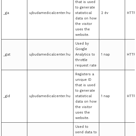
that is used
to generate
_ga
ujbudamedicalcenter.hu
statistical
2 év
HTTP
data on how
the visitor
uses the
website.
Used by
Google
_gat
ujbudamedicalcenter.hu
Analytics to
1 nap
HTTP
throttle
request rate
Registers a
unique ID
that is used
to generate
_gid
ujbudamedicalcenter.hu
statistical
1 nap
HTTP
data on how
the visitor
uses the
website.
Used to
send data to