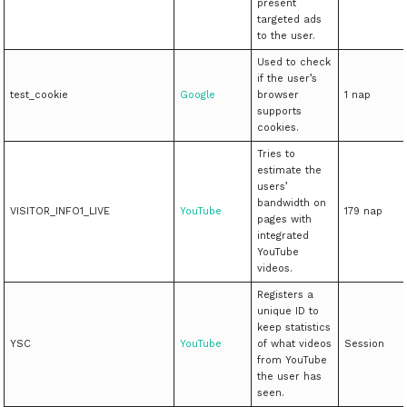
present
targeted ads
to the user.
Used to check
if the user’s
test_cookie
Google
browser
1 nap
supports
cookies.
Tries to
estimate the
users’
bandwidth on
VISITOR_INFO1_LIVE
YouTube
179 nap
pages with
integrated
YouTube
videos.
Registers a
unique ID to
keep statistics
YSC
YouTube
of what videos
Session
from YouTube
the user has
seen.