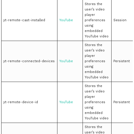
Stores the
user’s video
player
yt-remote-cast-installed
YouTube
preferences
Session
using
embedded
YouTube video
Stores the
user’s video
player
yt-remote-connected-devices
YouTube
preferences
Persistent
using
embedded
YouTube video
Stores the
user’s video
player
yt-remote-device-id
YouTube
preferences
Persistent
using
embedded
YouTube video
Stores the
user’s video