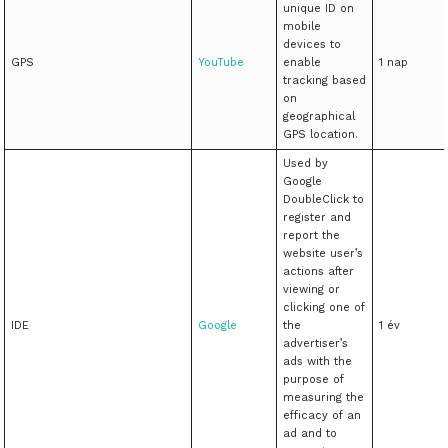
unique ID on
mobile
devices to
GPS
YouTube
enable
1 nap
tracking based
on
geographical
GPS location.
Used by
Google
DoubleClick to
register and
report the
website user’s
actions after
viewing or
clicking one of
IDE
Google
the
1 év
advertiser’s
ads with the
purpose of
measuring the
efficacy of an
ad and to