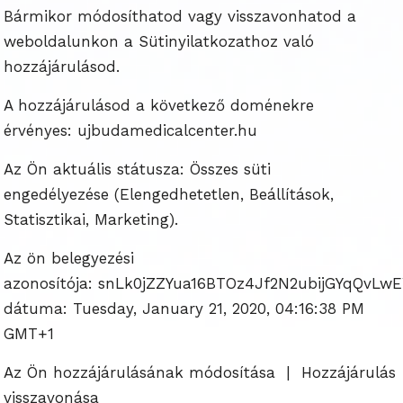
Bármikor módosíthatod vagy visszavonhatod a
weboldalunkon a Sütinyilatkozathoz való
hozzájárulásod.
A hozzájárulásod a következő doménekre
érvényes: ujbudamedicalcenter.hu
Az Ön aktuális státusza: Összes süti
engedélyezése (Elengedhetetlen, Beállítások,
Statisztikai, Marketing).
Az ön belegyezési
azonosítója: snLk0jZZYua16BTOz4Jf2N2ubijGYqQv
dátuma: Tuesday, January 21, 2020, 04:16:38 PM
GMT+1
Az Ön hozzájárulásának módosítása | Hozzájárulás
visszavonása