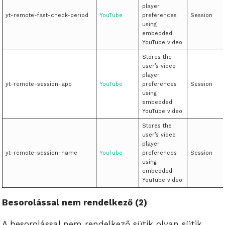
player
yt-remote-fast-check-period
YouTube
preferences
Session
using
embedded
YouTube video
Stores the
user’s video
player
yt-remote-session-app
YouTube
preferences
Session
using
embedded
YouTube video
Stores the
user’s video
player
yt-remote-session-name
YouTube
preferences
Session
using
embedded
YouTube video
Besorolással nem rendelkező (2)
A besorolással nem rendelkező sütik olyan sütik,