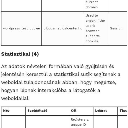
current
domain
Used to
check if the
user’s
wordpress_test_cookie
ujbudamedicalcenter.hu
Session
browser
supports
cookies.
Statisztikai (4)
Az adatok névtelen formában való gyűjtésén és
jelentésén keresztül a statisztikai sütik segítenek a
weboldal tulajdonosának abban, hogy megértse,
hogyan lépnek interakcióba a látogatók a
weboldallal.
Név
Szolgáltató
Cél
Lejárat
Típu
Registers a
unique ID