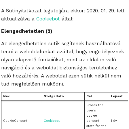
A Sütinyilatkozat legutoljára ekkor: 2020. 01. 29. lett
aktualizálva a
Cookiebot
által:
Elengedhetetlen (2)
Az elengedhetetlen sütik segítenek használhatóvá
tenni a weboldalunkat azáltal, hogy engedélyeznek
olyan alapvető funkciókat, mint az oldalon való
navigáció és a weboldal biztonságos területeihez
való hozzáférés. A weboldal ezen sütik nélkül nem
tud megfelelően működni.
Név
Szolgáltató
Cél
Lejárat
Stores the
user’s
cookie
CookieConsent
Cookiebot
consent
1 év
state for the