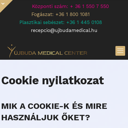
Központi szám: + 36 1 550 7 550
Fogászat: +36 1 800 1081
Plasztikai sebészet: +36 1 445 0108
recepcio@ujbudamedical.hu
Cookie nyilatkozat
MIK A COOKIE-K ÉS MIRE
HASZNÁLJUK ŐKET?