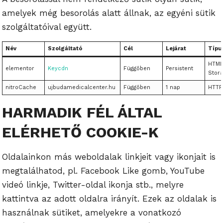
amelyek még besorolás alatt állnak, az egyéni sütik
szolgáltatóival együtt.
Név
Szolgáltató
Cél
Lejárat
Típu
HTML
elementor
Keycdn
Függőben
Persistent
Stor
nitroCache
ujbudamedicalcenter.hu
Függőben
1 nap
HTTP
HARMADIK FÉL ÁLTAL
ELÉRHETŐ COOKIE-K
Oldalainkon más weboldalak linkjeit vagy ikonjait is
megtalálhatod, pl. Facebook Like gomb, YouTube
videó linkje, Twitter-oldal ikonja stb., melyre
kattintva az adott oldalra irányít. Ezek az oldalak is
használnak sütiket, amelyekre a vonatkozó