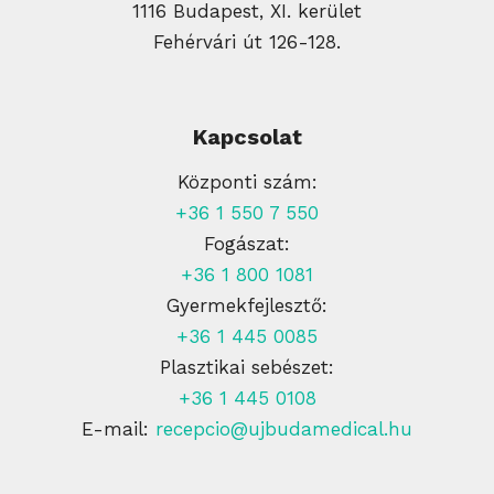
1116 Budapest, XI. kerület
Fehérvári út 126-128.
Kapcsolat
Központi szám:
+36 1 550 7 550
Fogászat:
+36 1 800 1081
Gyermekfejlesztő:
+36 1 445 0085
Plasztikai sebészet:
+36 1 445 0108
E-mail:
recepcio@ujbudamedical.hu