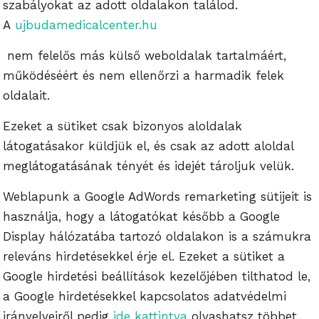
szabályokat az adott oldalakon találod.
A
ujbudamedicalcenter.hu
nem felelős más külső weboldalak tartalmáért,
működéséért és nem ellenőrzi a harmadik felek
oldalait.
Ezeket a sütiket csak bizonyos aloldalak
látogatásakor küldjük el, és csak az adott aloldal
meglátogatásának tényét és idejét tároljuk velük.
Weblapunk a Google AdWords remarketing sütijeit is
használja, hogy a látogatókat később a Google
Display hálózatába tartozó oldalakon is a számukra
releváns hirdetésekkel érje el. Ezeket a sütiket a
Google hirdetési beállítások kezelőjében tilthatod le,
a Google hirdetésekkel kapcsolatos adatvédelmi
irányelveiről pedig
ide kattintva
olvashatsz többet.