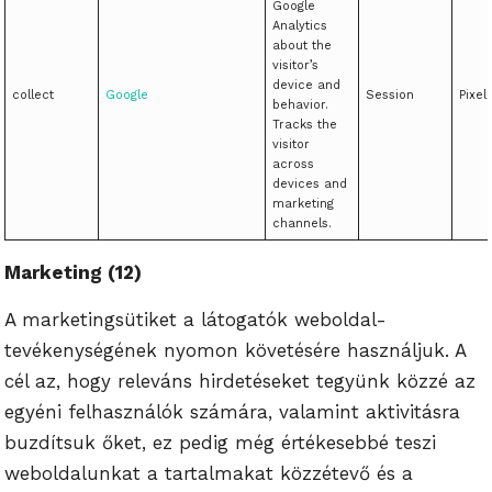
Google
Analytics
about the
visitor’s
device and
collect
Google
Session
Pixel
behavior.
Tracks the
visitor
across
devices and
marketing
channels.
Marketing (12)
A marketingsütiket a látogatók weboldal-
tevékenységének nyomon követésére használjuk. A
cél az, hogy releváns hirdetéseket tegyünk közzé az
egyéni felhasználók számára, valamint aktivitásra
buzdítsuk őket, ez pedig még értékesebbé teszi
weboldalunkat a tartalmakat közzétevő és a