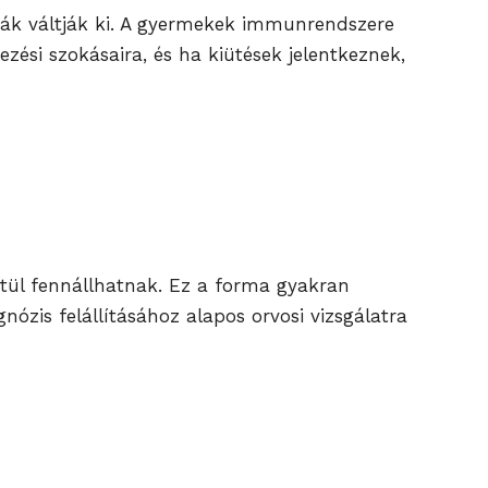
giák váltják ki. A gyermekek immunrendszere
zési szokásaira, és ha kiütések jelentkeznek,
ztül fennállhatnak. Ez a forma gyakran
zis felállításához alapos orvosi vizsgálatra