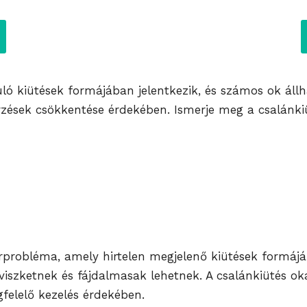
akuló kiütések formájában jelentkezik, és számos ok áll
rzések csökkentése érdekében. Ismerje meg a csalánkiü
bőrprobléma, amely hirtelen megjelenő kiütések formájá
iszketnek és fájdalmasak lehetnek. A csalánkiütés okai
felelő kezelés érdekében.