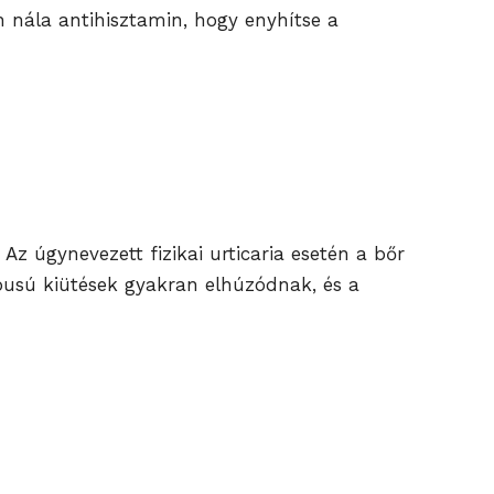
n nála antihisztamin, hogy enyhítse a
 Az úgynevezett fizikai urticaria esetén a bőr
ípusú kiütések gyakran elhúzódnak, és a