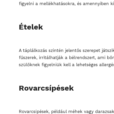
figyelni a mellékhatásokra, és amennyiben kiü
Ételek
A táplálkozás szintén jelentős szerepet játsz
fűszerek, irritálhatják a bélrendszert, ami 
szülőknek figyelniük kell a lehetséges allergé
Rovarcsípések
Rovarcsípések, például méhek vagy darazsak c