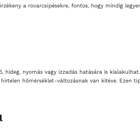
 érzékeny a rovarcsípésekre, fontos, hogy mindig legye
hő, hideg, nyomás vagy izzadás hatására is kialakulhat.
gy hirtelen hőmérséklet-változásnak van kitéve. Ezen t
l