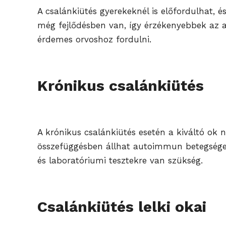
A csalánkiütés gyerekeknél is előfordulhat, 
még fejlődésben van, így érzékenyebbek az all
érdemes orvoshoz fordulni.
Krónikus csalánkiütés
A krónikus csalánkiütés esetén a kiváltó ok
összefüggésben állhat autoimmun betegségekk
és laboratóriumi tesztekre van szükség.
Csalánkiütés lelki okai