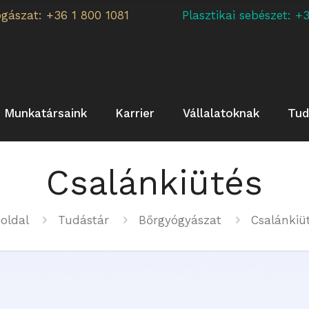
ogászat: +36 1 800 1081
Plasztikai sebészet:
Munkatársaink
Karrier
Vállalatoknak
Tud
Csalánkiütés
oldal
Tudástár
Bőrgyógyászat
Csalánkiü