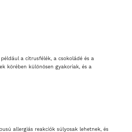
 például a citrusfélék, a csokoládé és a
ekek körében különösen gyakoriak, és a
usú allergiás reakciók súlyosak lehetnek, és