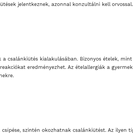
tések jelentkeznek, azonnal konzultálni kell orvossal.
ik a csalánkiütés kialakulásában. Bizonyos ételek, mint
bőrreakciókat eredményezhet. Az ételallergiák a gyerm
nekre.
sípése, szintén okozhatnak csalánkiütést. Az ilyen típ