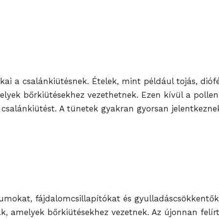
kai a csalánkiütésnek. Ételek, mint például tojás, dióf
lyek bőrkiütésekhez vezethetnek. Ezen kívül a pollen
csalánkiütést. A tünetek gyakran gyorsan jelentkeznek
kumokat, fájdalomcsillapítókat és gyulladáscsökkentőke
ak, amelyek bőrkiütésekhez vezetnek. Az újonnan felír