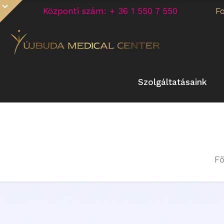
Központi szám: + 36 1 550 7 550
F
Szolgáltatásaink
Fő