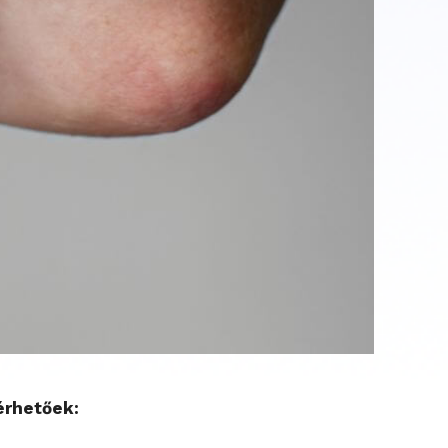
érhetőek: