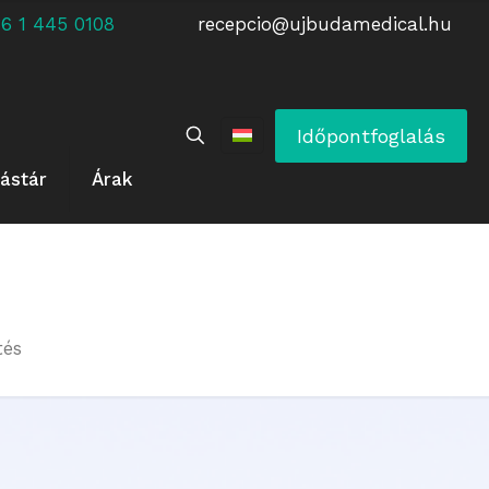
 +36 1 445 0108
recepcio@ujbudamedical.hu
Időpontfoglalás
ástár
Árak
tés