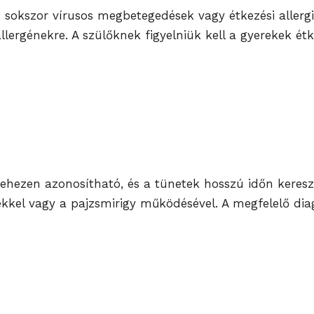
és sokszor vírusos megbetegedések vagy étkezési aller
ergénekre. A szülőknek figyelniük kell a gyerekek étke
 nehezen azonosítható, és a tünetek hosszú időn keres
el vagy a pajzsmirigy működésével. A megfelelő diagnó