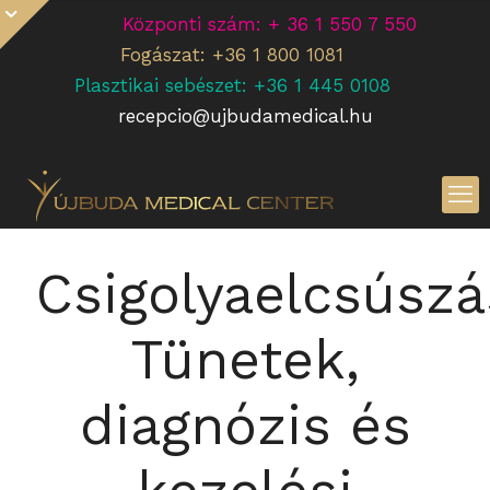
Központi szám: + 36 1 550 7 550
Fogászat: +36 1 800 1081
Plasztikai sebészet: +36 1 445 0108
recepcio@ujbudamedical.hu
Csigolyaelcsúszá
Tünetek,
diagnózis és