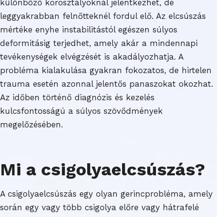
különböző korosztályoknál jelentkezhet, de
leggyakrabban felnőtteknél fordul elő. Az elcsúszás
mértéke enyhe instabilitástól egészen súlyos
deformitásig terjedhet, amely akár a mindennapi
tevékenységek elvégzését is akadályozhatja. A
probléma kialakulása gyakran fokozatos, de hirtelen
trauma esetén azonnal jelentős panaszokat okozhat.
Az időben történő diagnózis és kezelés
kulcsfontosságú a súlyos szövődmények
megelőzésében.
Mi a csigolyaelcsúszás?
A csigolyaelcsúszás egy olyan gerincprobléma, amely
során egy vagy több csigolya előre vagy hátrafelé