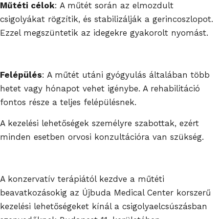
Műtéti célok
: A műtét során az elmozdult
csigolyákat rögzítik, és stabilizálják a gerincoszlopot.
Ezzel megszüntetik az idegekre gyakorolt nyomást.
Felépülés
: A műtét utáni gyógyulás általában több
hetet vagy hónapot vehet igénybe. A rehabilitáció
fontos része a teljes felépülésnek.
A kezelési lehetőségek személyre szabottak, ezért
minden esetben orvosi konzultációra van szükség.
A konzervatív terápiától kezdve a műtéti
beavatkozásokig az Újbuda Medical Center korszerű
kezelési lehetőségeket kínál a csigolyaelcsúszásban