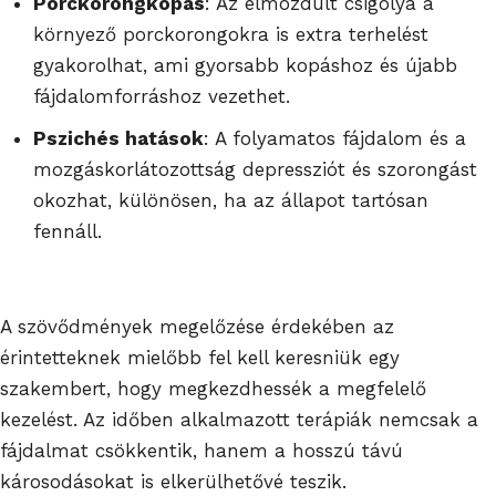
Porckorongkopás
: Az elmozdult csigolya a
környező porckorongokra is extra terhelést
gyakorolhat, ami gyorsabb kopáshoz és újabb
fájdalomforráshoz vezethet.
Pszichés hatások
: A folyamatos fájdalom és a
mozgáskorlátozottság depressziót és szorongást
okozhat, különösen, ha az állapot tartósan
fennáll.
A szövődmények megelőzése érdekében az
érintetteknek mielőbb fel kell keresniük egy
szakembert, hogy megkezdhessék a megfelelő
kezelést. Az időben alkalmazott terápiák nemcsak a
fájdalmat csökkentik, hanem a hosszú távú
károsodásokat is elkerülhetővé teszik.