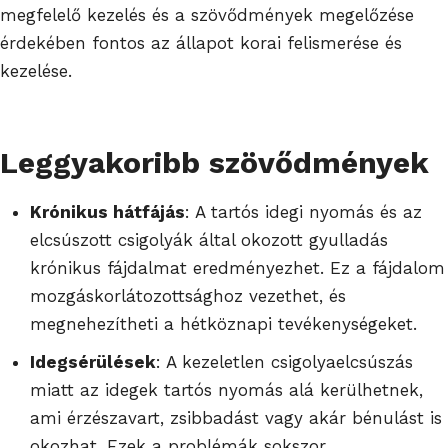
megfelelő kezelés és a szövődmények megelőzése
érdekében fontos az állapot korai felismerése és
kezelése.
Leggyakoribb szövődmények
Krónikus hátfájás
: A tartós idegi nyomás és az
elcsúszott csigolyák által okozott gyulladás
krónikus fájdalmat eredményezhet. Ez a fájdalom
mozgáskorlátozottsághoz vezethet, és
megnehezítheti a hétköznapi tevékenységeket.
Idegsérülések
: A kezeletlen csigolyaelcsúszás
miatt az idegek tartós nyomás alá kerülhetnek,
ami érzészavart, zsibbadást vagy akár bénulást is
okozhat. Ezek a problémák sokszor