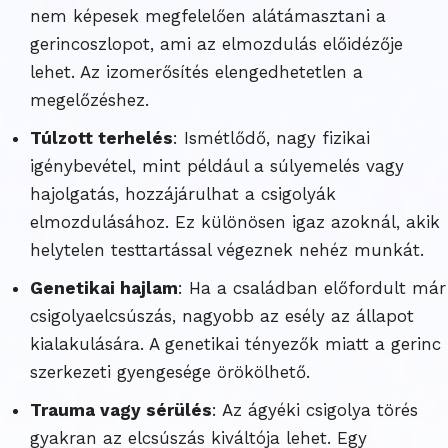
nem képesek megfelelően alátámasztani a
gerincoszlopot, ami az elmozdulás előidézője
lehet. Az izomerősítés elengedhetetlen a
megelőzéshez.
Túlzott terhelés
: Ismétlődő, nagy fizikai
igénybevétel, mint például a súlyemelés vagy
hajolgatás, hozzájárulhat a csigolyák
elmozdulásához. Ez különösen igaz azoknál, akik
helytelen testtartással végeznek nehéz munkát.
Genetikai hajlam
: Ha a családban előfordult már
csigolyaelcsúszás, nagyobb az esély az állapot
kialakulására. A genetikai tényezők miatt a gerinc
szerkezeti gyengesége örökölhető.
Trauma vagy sérülés
: Az ágyéki csigolya törés
gyakran az elcsúszás kiváltója lehet. Egy