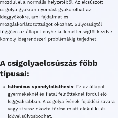
mozdul el a normális helyzetéből. Az elcsúszott
csigolya gyakran nyomást gyakorolhat az
ideggyökökre, ami fájdalmat és
mozgáskorlátozottságot okozhat. Súlyosságtól
függően az állapot enyhe kellemetlenségtől kezdve
komoly idegrendszeri problémákig terjedhet.
A csigolyaelcsúszás főbb
típusai:
Isthmicus spondylolisthesis
: Ez az állapot
gyermekeknél és fiatal felnőtteknél fordul elő
leggyakrabban. A csigolya ívének fejlődési zavara
vagy stressz okozta törése miatt alakul ki, és
idővel súlyosbodhat.