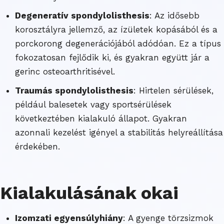
Degeneratív spondylolisthesis
: Az idősebb
korosztályra jellemző, az ízületek kopásából és a
porckorong degenerációjából adódóan. Ez a típus
fokozatosan fejlődik ki, és gyakran együtt jár a
gerinc osteoarthritisével.
Traumás spondylolisthesis
: Hirtelen sérülések,
például balesetek vagy sportsérülések
következtében kialakuló állapot. Gyakran
azonnali kezelést igényel a stabilitás helyreállítása
érdekében.
Kialakulásának okai
Izomzati egyensúlyhiány
: A gyenge törzsizmok