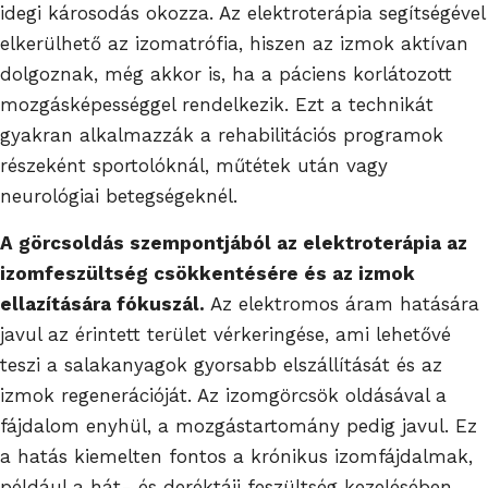
idegi károsodás okozza. Az elektroterápia segítségével
elkerülhető az izomatrófia, hiszen az izmok aktívan
dolgoznak, még akkor is, ha a páciens korlátozott
mozgásképességgel rendelkezik. Ezt a technikát
gyakran alkalmazzák a rehabilitációs programok
részeként sportolóknál, műtétek után vagy
neurológiai betegségeknél.
A görcsoldás szempontjából az elektroterápia az
izomfeszültség csökkentésére és az izmok
ellazítására fókuszál.
Az elektromos áram hatására
javul az érintett terület vérkeringése, ami lehetővé
teszi a salakanyagok gyorsabb elszállítását és az
izmok regenerációját. Az izomgörcsök oldásával a
fájdalom enyhül, a mozgástartomány pedig javul. Ez
a hatás kiemelten fontos a krónikus izomfájdalmak,
például a hát- és deréktáji feszültség kezelésében.