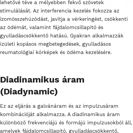
lehetővé téve a mélyebben fekvő szövetek
stimulálását. Az interferencia kezelés fokozza az
izomösszehúzódást, javítja a vérkeringést, csökkenti
az ödémát, valamint fájdalomcsillapító és
gyulladáscsökkentő hatású. Gyakran alkalmazzák
ízületi kopásos megbetegedések, gyulladásos
reumatológiai kórképek és ödéma kezelésére.
Diadinamikus áram
(Diadynamic)
Ez az eljárás a galvánáram és az impulzusáram
kombinációját alkalmazza. A diadinamikus áram
különböző frekvenciájú és formájú impulzusokból áll,
amelyek fájdalomcsillapító, gyulladáscsökkentő,