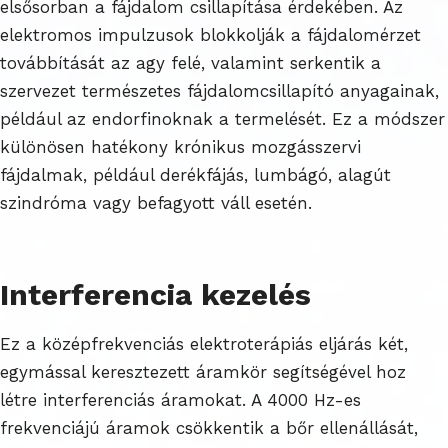
elsősorban a fájdalom csillapítása érdekében. Az
elektromos impulzusok blokkolják a fájdalomérzet
továbbítását az agy felé, valamint serkentik a
szervezet természetes fájdalomcsillapító anyagainak,
például az endorfinoknak a termelését. Ez a módszer
különösen hatékony krónikus mozgásszervi
fájdalmak, például derékfájás, lumbágó, alagút
szindróma vagy befagyott váll esetén.
Interferencia kezelés
Ez a középfrekvenciás elektroterápiás eljárás két,
egymással keresztezett áramkör segítségével hoz
létre interferenciás áramokat. A 4000 Hz-es
frekvenciájú áramok csökkentik a bőr ellenállását,