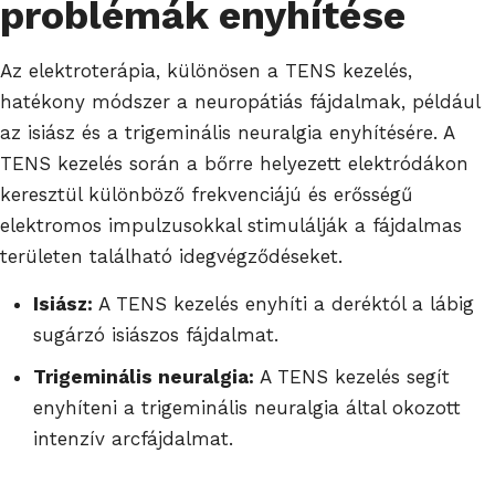
problémák enyhítése
Az elektroterápia, különösen a TENS kezelés,
hatékony módszer a neuropátiás fájdalmak, például
az isiász és a trigeminális neuralgia enyhítésére. A
TENS kezelés során a bőrre helyezett elektródákon
keresztül különböző frekvenciájú és erősségű
elektromos impulzusokkal stimulálják a fájdalmas
területen található idegvégződéseket.
Isiász:
A TENS kezelés enyhíti a deréktól a lábig
sugárzó isiászos fájdalmat.
Trigeminális neuralgia:
A TENS kezelés segít
enyhíteni a trigeminális neuralgia által okozott
intenzív arcfájdalmat.