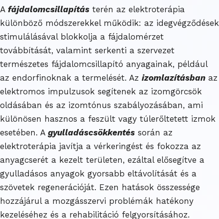
A
fájdalomcsillapítás
terén az elektroterápia
különböző módszerekkel működik: az idegvégződések
stimulálásával blokkolja a fájdalomérzet
továbbítását, valamint serkenti a szervezet
természetes fájdalomcsillapító anyagainak, például
az endorfinoknak a termelését. Az
izomlazításban
az
elektromos impulzusok segítenek az izomgörcsök
oldásában és az izomtónus szabályozásában, ami
különösen hasznos a feszült vagy túlerőltetett izmok
esetében. A
gyulladáscsökkentés
során az
elektroterápia javítja a vérkeringést és fokozza az
anyagcserét a kezelt területen, ezáltal elősegítve a
gyulladásos anyagok gyorsabb eltávolítását és a
szövetek regenerációját. Ezen hatások összessége
hozzájárul a mozgásszervi problémák hatékony
kezeléséhez és a rehabilitáció felgyorsításához.