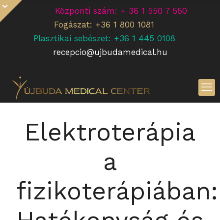
Központi szám: + 36 1 550 7 550
Fogászat: +36 1 800 1081
Plasztikai sebészet: +36 1 445 0108
recepcio@ujbudamedical.hu
Elektroterápia
a
fizikoterápiában: