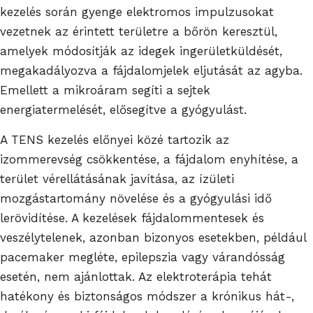
kezelés során gyenge elektromos impulzusokat
vezetnek az érintett területre a bőrön keresztül,
amelyek módosítják az idegek ingerületküldését,
megakadályozva a fájdalomjelek eljutását az agyba.
Emellett a mikroáram segíti a sejtek
energiatermelését, elősegítve a gyógyulást.
A TENS kezelés előnyei közé tartozik az
izommerevség csökkentése, a fájdalom enyhítése, a
terület vérellátásának javítása, az ízületi
mozgástartomány növelése és a gyógyulási idő
lerövidítése. A kezelések fájdalommentesek és
veszélytelenek, azonban bizonyos esetekben, például
pacemaker megléte, epilepszia vagy várandósság
esetén, nem ajánlottak. Az elektroterápia tehát
hatékony és biztonságos módszer a krónikus hát-,