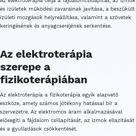
Az elektroterápia célja a fájdalomcsillapítás, az izmok
és ízületek működési zavarainak javítása, a beszűkült
ízületi mozgások helyreállítása, valamint a szövetek
keringésének és anyagcseréjének serkentése.
Az elektroterápia
szerepe a
fizikoterápiában
Az elektroterápia a fizikoterápia egyik alapvető
eszköze, amely számos jótékony hatással bír a
szervezetre. Az elektromos áram alkalmazásával
elősegíti a fájdalom csillapítását, az izmok ellazítását
és a gyulladások csökkentését.