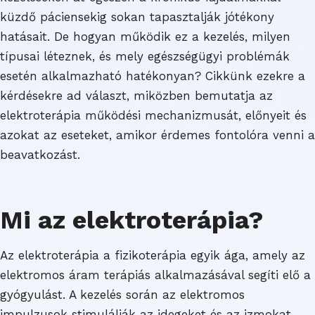
küzdő páciensekig sokan tapasztalják jótékony
hatásait. De hogyan működik ez a kezelés, milyen
típusai léteznek, és mely egészségügyi problémák
esetén alkalmazható hatékonyan? Cikkünk ezekre a
kérdésekre ad választ, miközben bemutatja az
elektroterápia működési mechanizmusát, előnyeit és
azokat az eseteket, amikor érdemes fontolóra venni a
beavatkozást.
Mi az elektroterápia?
Az elektroterápia a fizikoterápia egyik ága, amely az
elektromos áram terápiás alkalmazásával segíti elő a
gyógyulást. A kezelés során az elektromos
impulzusok stimulálják az idegeket és az izmokat,