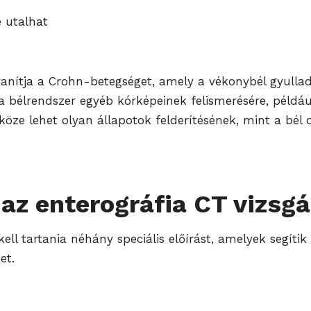
e utalhat
 gyanítja a Crohn-betegséget, amely a vékonybél gyull
 bélrendszer egyéb kórképeinek felismerésére, példáu
szköze lehet olyan állapotok felderítésének, mint a bé
az enterográfia CT vizsgá
ell tartania néhány speciális előírást, amelyek segítik
et.