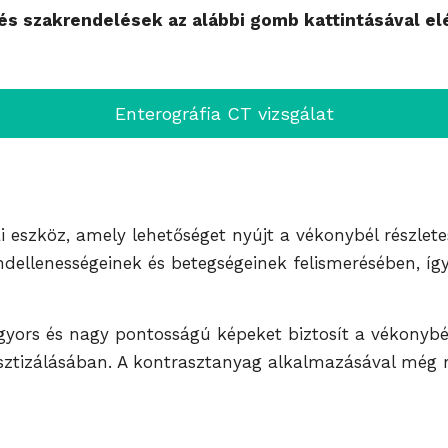
s szakrendelések az alábbi gomb kattintásával el
Enterográfia CT vizsgálat
 eszköz, amely lehetőséget nyújt a vékonybél részletes
ellenességeinek és betegségeinek felismerésében, így 
 gyors és nagy pontosságú képeket biztosít a vékonybé
ztizálásában. A kontrasztanyag alkalmazásával még r