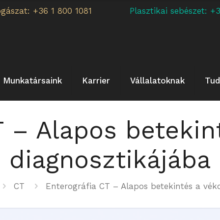
ogászat: +36 1 800 1081
Plasztikai sebészet:
Munkatársaink
Karrier
Vállalatoknak
Tud
T – Alapos betekin
diagnosztikájába
CT
Enterográfia CT – Alapos betekintés a vék