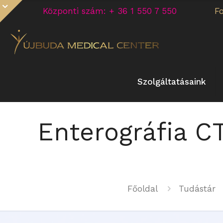
Központi szám: + 36 1 550 7 550
F
Szolgáltatásaink
Enterográfia C
Főoldal
Tudástár