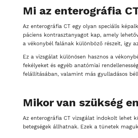
Mi az enterográfia C
Az enterográfia CT egy olyan speciális képalko
páciens kontrasztanyagot kap, amely lehetővé
a vékonybél falának különböző részeit, így az
Ez a vizsgálat különösen hasznos a vékonybé
fekélyeket és egyéb anatómiai rendelleness
felállításában, valamint más gyulladásos bél
Mikor van szükség en
Az enterográfia CT vizsgálat indokolt lehet
betegségek állhatnak. Ezek a tünetek maguk