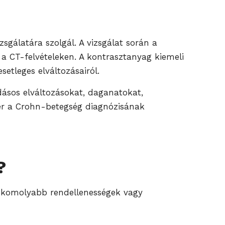
zsgálatára szolgál. A vizsgálat során a
 a CT-felvételeken. A kontrasztanyag kiemeli
etleges elváltozásairól.
dásos elváltozásokat, daganatokat,
er a Crohn-betegség diagnózisának
?
tt komolyabb rendellenességek vagy