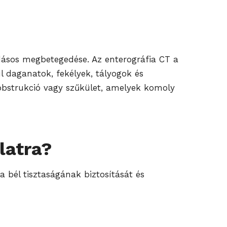
adásos megbetegedése. Az enterográfia CT a
l daganatok, fekélyek, tályogok és
l obstrukció vagy szűkület, amelyek komoly
latra?
 a bél tisztaságának biztosítását és