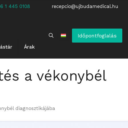
 +36 1 445 0108
recepcio@ujbudamedical.hu
Időpontfoglalás
ástár
Árak
tés a vékonybél
onybél diagnosztikájába