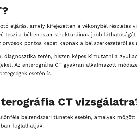
T?
tó eljárás, amely kifejezetten a vékonybél részletes vi
 teszi a bélrendszer struktúráinak jobb láthatóságát
 orvosok pontos képet kapnak a bél szerkezetéről és es
l diagnosztika terén, hiszen képes kimutatni a gyulla
égeket. Az enterográfia CT gyakran alkalmazott módsz
betegségek esetén is.
terográfia CT vizsgálatra
 különféle bélrendszeri tünetek esetén, amelyek mögö
ban foglalhatják: