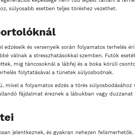
regenerációs képessége nem tud lépést tartani a terhel
z, súlyosabb esetben teljes töréshez vezethet.
ortolóknál
el edzéseik és versenyeik során folyamatos terhelés ér
bbé válnak a stresszhatásokkal szemben. Futók esetéb
ttek, míg táncosoknál a lábfej és a boka körüli csonto
erhelés folytatásával a tünetek súlyosbodnak.
ú, mivel a folyamatos edzés a törés súlyosbodásához v
a állandó fájdalmat éreznek a lábukban vagy duzzanat a
tei
san jelentkeznek, és gyakran nehezen felismerhetők. A