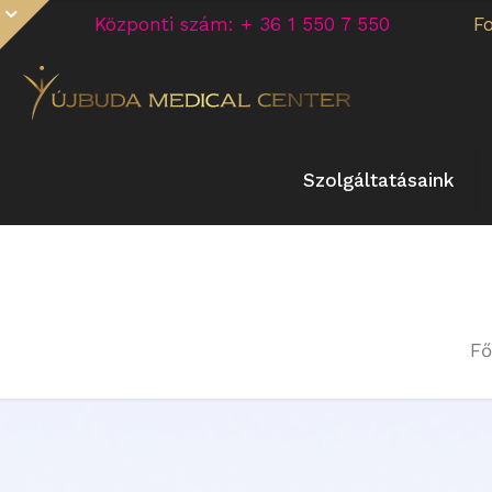
Központi szám: + 36 1 550 7 550
F
Szolgáltatásaink
Fő