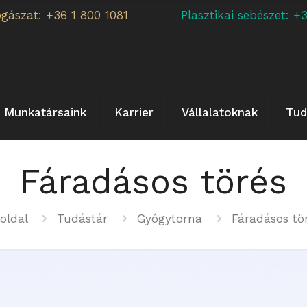
ogászat: +36 1 800 1081
Plasztikai sebészet:
Munkatársaink
Karrier
Vállalatoknak
Tud
Fáradásos törés
oldal
Tudástár
Gyógytorna
Fáradásos tö