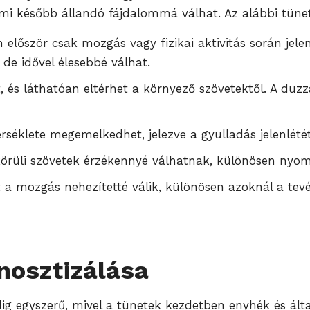
mi később állandó fájdalommá válhat. Az alábbi tünet
en először csak mozgás vagy fizikai aktivitás során jel
de idővel élesebbé válhat.
, és láthatóan eltérhet a környező szövetektől. A du
érséklete megemelkedhet, jelezve a gyulladás jelenlétét
 körüli szövetek érzékennyé válhatnak, különösen nyo
t a mozgás nehezítetté válik, különösen azoknál a tev
nosztizálása
ig egyszerű, mivel a tünetek kezdetben enyhék és ál