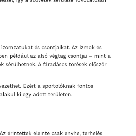
éssel, így a szövetek sérülése fokozatosan
i izomzatukat és csontjaikat. Az izmok és
en például az alsó végtag csontjai – mint a
k sérülhetnek. A fáradásos törések először
ezethet. Ezért a sportolóknak fontos
lakul ki egy adott területen.
z érintettek eleinte csak enyhe, terhelés