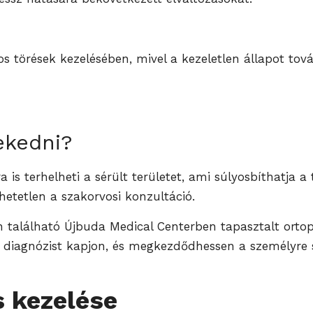
os törések kezelésében, mivel a kezeletlen állapot to
ekedni?
 is terhelheti a sérült területet, ami súlyosbíthatja 
hetetlen a szakorvosi konzultáció.
on található Újbuda Medical Centerben tapasztalt orto
 diagnózist kapjon, és megkezdődhessen a személyre s
 kezelése