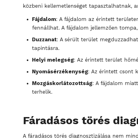
közbeni kellemetlenséget tapasztalhatnak, a
Fájdalom
: A fájdalom az érintett terület
fennállhat. A fájdalom jellemzően tompa, 
Duzzanat
: A sérült terület megduzzadhat
tapintásra.
Helyi melegség
: Az érintett terület hőm
Nyomásérzékenység
: Az érintett csont
Mozgáskorlátozottság
: A fájdalom miat
terhelik.
Fáradásos törés diag
A fáradásos törés diagnosztizálása nem mind