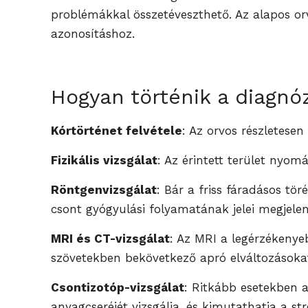
problémákkal összetéveszthető. Az alapos or
azonosításhoz.
Hogyan történik a diagnó
Kórtörténet felvétele
: Az orvos részletesen
Fizikális vizsgálat
: Az érintett terület nyo
Röntgenvizsgálat
: Bár a friss fáradásos tö
csont gyógyulási folyamatának jelei megjele
MRI és CT-vizsgálat
: Az MRI a legérzékenye
szövetekben bekövetkező apró elváltozásokat
Csontizotóp-vizsgálat
: Ritkább esetekben
anyagcseréjét vizsgálja, és kimutathatja a st