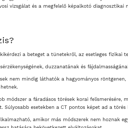
vosi vizsgálat és a megfelelő képalkotó diagnosztika
zis?
 kikérdezi a beteget a tünetekről, az esetleges fizikai t
másérzékenységének, duzzanatának és fájdalmasságának 
rések nem mindig láthatók a hagyományos röntgenen, id
nhetnek.
bb módszer a fáradásos törések korai felismerésére, m
. Súlyosabb esetekben a CT pontos képet ad a törés ki
 alkalmazható, amikor más módszerek nem hoznak egy
ressz hatására bekövetkezett elváltozásokat.