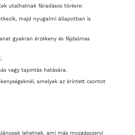
ek utalhatnak fáradásos törésre:
entkezik, majd nyugalmi állapotban is
zzanat gyakran érzékeny és fájdalmas
.
más vagy tapintás hatására.
ékenységeknél, amelyek az érintett csontot
talánosak lehetnek, ami más mozgásszervi