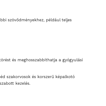
vábbi szövődményekhez, például teljes
a törést és meghosszabbíthatja a gyógyulási
péd szakorvosok és korszerű képalkotó
zabott kezelés.