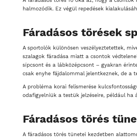
A fáradásos törés fő oka az, hogy a csontok 
halmozódik. Ez végül repedések kialakulásáho
Fáradásos törések sp
A sportolók különösen veszélyeztetettek, miv
szalagok fáradása miatt a csontok védtelene
sípcsont és a lábközépcsont – gyakran érinte
csak enyhe fájdalommal jelentkeznek, de a t
A probléma korai felismerése kulcsfontosság
odafigyelniük a testük jelzéseire, például h
Fáradásos törés tüne
A fáradásos törés tünetei kezdetben alattomo