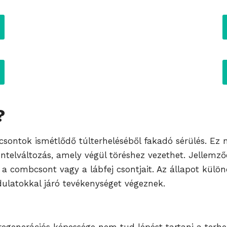
?
a csontok ismétlődő túlterheléséből fakadó sérülés. E
ntelváltozás, amely végül töréshez vezethet. Jellemző
 a combcsont vagy a lábfej csontjait. Az állapot külön
ulatokkal járó tevékenységet végeznek.