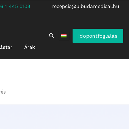
 +36 1 445 0108
recepcio@ujbudamedical.hu
Időpontfoglalás
ástár
Árak
rés