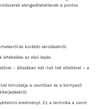
i módszerek elengedhetetlenek a pontos
erhelésről és korábbi sérülésekről.
értékelése az első lépés.
ővel – általában két-hat hét elteltével – a
ivel kimutatja a csontban és a környező
terjedéséről.
értelmű eredményt. Ez a technika a csont