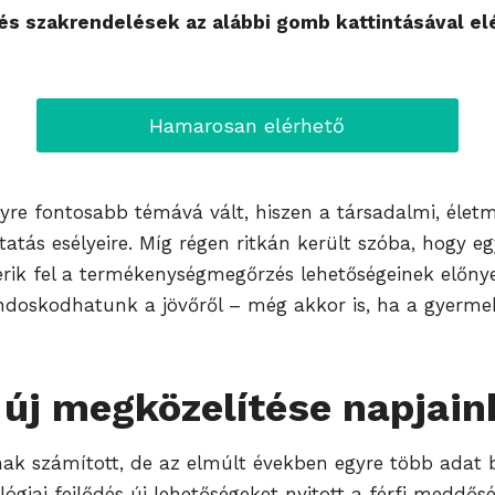
s szakrendelések az alábbi gomb kattintásával el
Hamarosan elérhető
re fontosabb témává vált, hiszen a társadalmi, életmó
ás esélyeire. Míg régen ritkán került szóba, hogy egy
rik fel a termékenységmegőrzés lehetőségeinek előnye
doskodhatunk a jövőről – még akkor is, ha a gyermek
 új megközelítése napjai
k számított, de az elmúlt években egyre több adat bi
ógiai fejlődés új lehetőségeket nyitott a férfi meddő