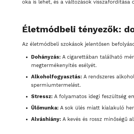
oka is lehet, és a változások visszafordítása
Életmódbeli tényezők: do
Az életmódbeli szokások jelentősen befolyás
Dohányzás:
A cigarettában található mé
megtermékenyítés esélyét.
Alkoholfogyasztás:
A rendszeres alkoho
spermiumtermelést.
Stressz:
A folyamatos idegi feszültség em
Ülőmunka:
A sok ülés miatt kialakuló h
Alváshiány:
A kevés és rossz minőségű a