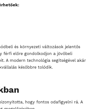
érhetőek:
dbeli és környezeti változások jelentős
 férfi előre gondolkodjon a jövőbeli
it. A modern technológia segítségével akár
vállalás későbbre tolódik.
nkban
zonyította, hogy fontos odafigyelni rá. A
ség megelőzésében.