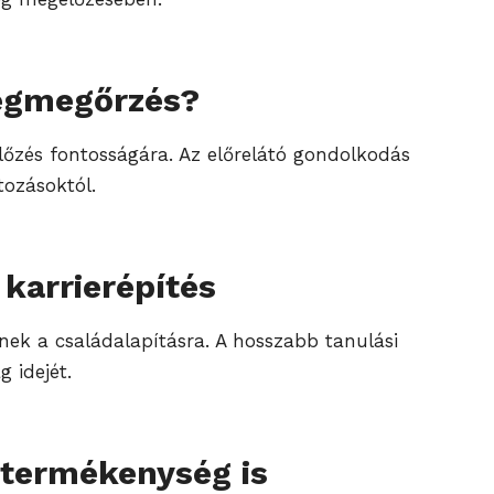
ségmegőrzés?
lőzés fontosságára. Az előrelátó gondolkodás
tozásoktól.
karrierépítés
tnek a családalapításra. A hosszabb tanulási
 idejét.
 termékenység is