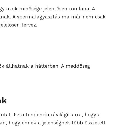
hogy azok minősége jelentősen romlana. A
állnak. A spermafagyasztás ma már nem csak
elelősen tervez.
zők állhatnak a háttérben. A meddőség
ok
tat. Ez a tendencia rávilágít arra, hogy a
an, hogy ennek a jelenségnek több összetett