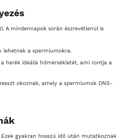
nyezés
i. A mindennapok során észrevétlenül is
ak lehetnek a spermiumokra.
a herék ideális hőmérsékletét, ami rontja a
stresszt okoznak, amely a spermiumok DNS-
mák
re. Ezek gyakran hosszú idő után mutatkoznak