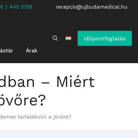
 +36 1 445 0108
recepcio@ujbudamedical.hu
Időpontfoglalás
ástár
Árak
adban – Miért
jövőre?
demes tartalékolni a jövőre?