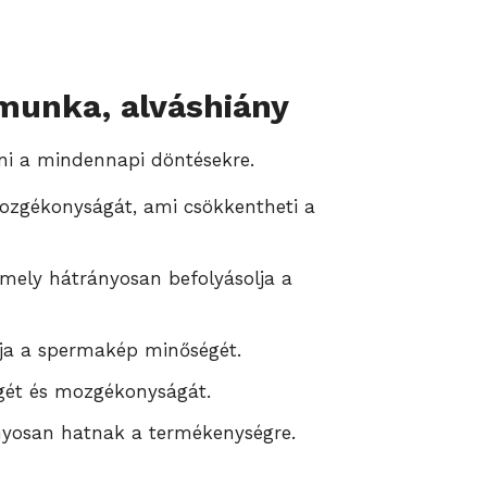
őmunka, alváshiány
lni a mindennapi döntésekre.
ozgékonyságát, ami csökkentheti a
mely hátrányosan befolyásolja a
ntja a spermakép minőségét.
gét és mozgékonyságát.
nyosan hatnak a termékenységre.