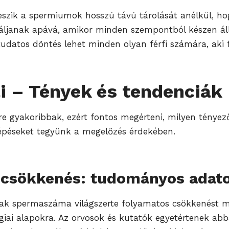
é teszik a spermiumok hosszú távú tárolását anélkül, 
or váljanak apává, amikor minden szempontból készen 
datos döntés lehet minden olyan férfi számára, aki f
i – Tények és tendenciák
re gyakoribbak, ezért fontos megérteni, milyen ténye
lépéseket tegyünk a megelőzés érdekében.
-csökkenés: tudományos adat
rfiak spermaszáma világszerte folyamatos csökkenést mu
iai alapokra. Az orvosok és kutatók egyetértenek abb