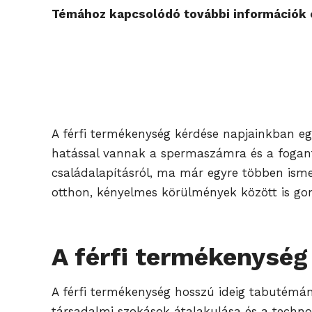
Témához kapcsolódó további információk é
A férfi termékenység kérdése napjainkban egy
hatással vannak a spermaszámra és a fogantat
családalapításról, ma már egyre többen isme
otthon, kényelmes körülmények között is gon
A férfi termékenység
A férfi termékenység hosszú ideig tabutémána
társadalmi szokások átalakulása és a technol