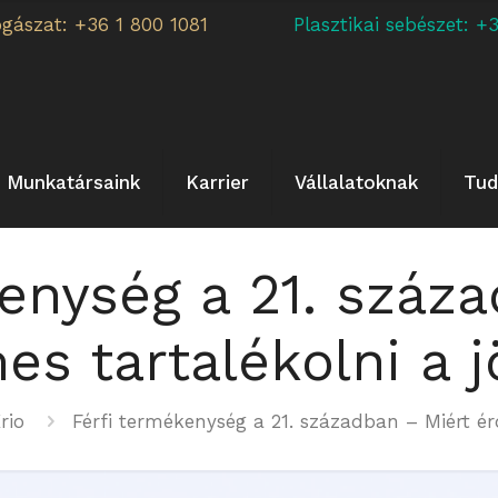
ogászat: +36 1 800 1081
Plasztikai sebészet:
Munkatársaink
Karrier
Vállalatoknak
Tud
enység a 21. száz
s tartalékolni a 
rio
Férfi termékenység a 21. században – Miért ér