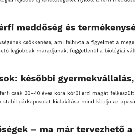
 férfi meddőség és termékeny
nységének csökkenése, ami felhívta a figyelmet a mege
hető legjobbak maradjanak, függetlenül a biológiai vál
sok: későbbi gyermekvállalás, 
férfi csak 30–40 éves kora körül érzi magát felkészül
 stabil párkapcsolat kialakítása mind kitolja az apaság
tőségek – ma már tervezhető a