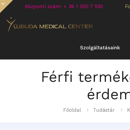
Központi szám: + 36 1 550 7 550
F
Szolgáltatásaink
Férfi termék
érdeme
Főoldal
Tudástár
K