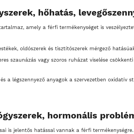
yszerek, hőhatás, levegőszen
rtalmaz, amely a férfi termékenységet is veszélyeztet
festékek, oldószerek és tisztítószerek mérgező hatású
eres szaunázás vagy szoros ruházat viselése csökkenti 
és a légszennyező anyagok a szervezetben oxidatív 
ógyszerek, hormonális problé
ai is jelentős hatással vannak a férfi termékenység