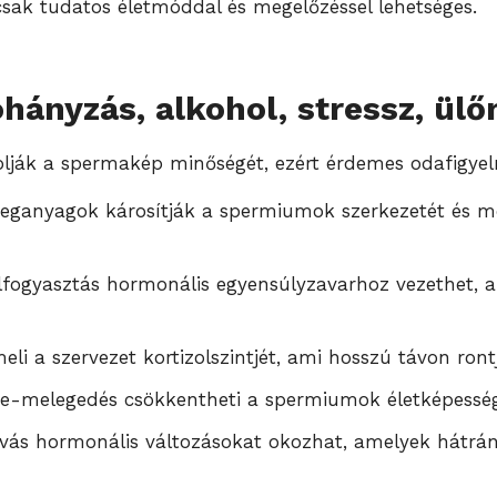
 csak tudatos életmóddal és megelőzéssel lehetséges.
hányzás, alkohol, stressz, ül
olják a spermakép minőségét, ezért érdemes odafigye
reganyagok károsítják a spermiumok szerkezetét és m
lfogyasztás hormonális egyensúlyzavarhoz vezethet, a
eli a szervezet kortizolszintjét, ami hosszú távon ro
ere-melegedés csökkentheti a spermiumok életképessé
lvás hormonális változásokat okozhat, amelyek hátrá