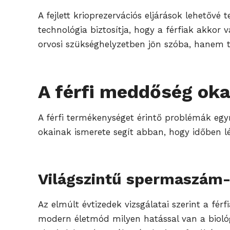
A fejlett krioprezervációs eljárások lehetőv
technológia biztosítja, hogy a férfiak akk
orvosi szükséghelyzetben jön szóba, hanem tu
A férfi meddőség oka
A férfi termékenységet érintő problémák egy
okainak ismerete segít abban, hogy időben 
Világszintű spermaszám
Az elmúlt évtizedek vizsgálatai szerint a fé
modern életmód milyen hatással van a biológ