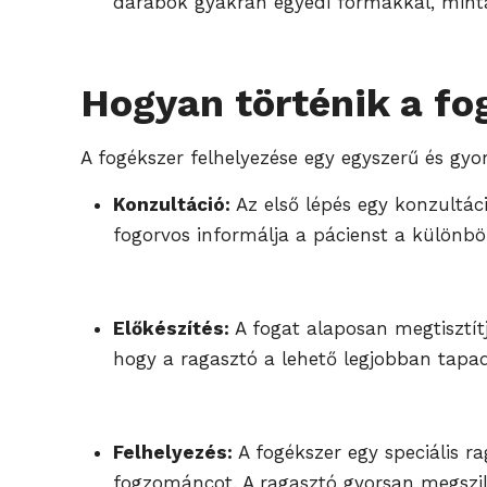
darabok gyakran egyedi formákkal, minták
Hogyan történik a fo
A fogékszer felhelyezése egy egyszerű és gyor
Konzultáció:
Az első lépés egy konzultáci
fogorvos informálja a pácienst a különböz
Előkészítés:
A fogat alaposan megtisztítj
hogy a ragasztó a lehető legjobban tapad
Felhelyezés:
A fogékszer egy speciális ra
fogzománcot. A ragasztó gyorsan megszilá