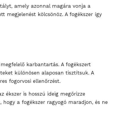
istályt, amely azonnal magára vonja a
ott megjelenést kölcsönöz. A fogékszer így
megfelelő karbantartás. A fogékszert
teket különösen alaposan tisztítsuk. A
s fogorvosi ellenőrzést.
az ékszer is hosszú ideig megőrizze
t, hogy a fogékszer ragyogó maradjon, és ne