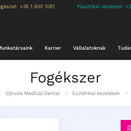
ogászat: +36 1 800 1081
Plasztikai sebészet:
Munkatársaink
Karrier
Vállalatoknak
Tudá
Fogékszer
Újbuda Medical Dental
Esztétikai kezelések