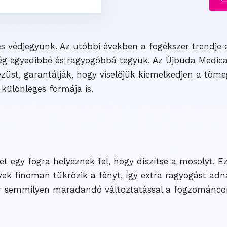
 védjegyünk. Az utóbbi években a fogékszer trendje e
ég egyedibbé és ragyogóbbá tegyük. Az Újbuda Medica
ezüst, garantálják, hogy viselőjük kiemelkedjen a töm
különleges formája is.
et egy fogra helyeznek fel, hogy díszítse a mosolyt. E
lyek finoman tükrözik a fényt, így extra ragyogást ad
ár semmilyen maradandó változtatással a fogzománco