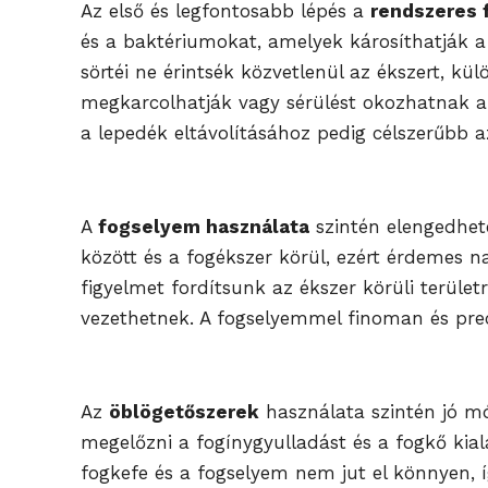
Az első és legfontosabb lépés a
rendszeres
és a baktériumokat, amelyek károsíthatják a
sörtéi ne érintsék közvetlenül az ékszert, k
megkarcolhatják vagy sérülést okozhatnak az 
a lepedék eltávolításához pedig célszerűbb az
A
fogselyem használata
szintén elengedhet
között és a fogékszer körül, ezért érdemes n
figyelmet fordítsunk az ékszer körüli terül
vezethetnek. A fogselyemmel finoman és prec
Az
öblögetőszerek
használata szintén jó mód
megelőzni a fogínygyulladást és a fogkő kiala
fogkefe és a fogselyem nem jut el könnyen, íg