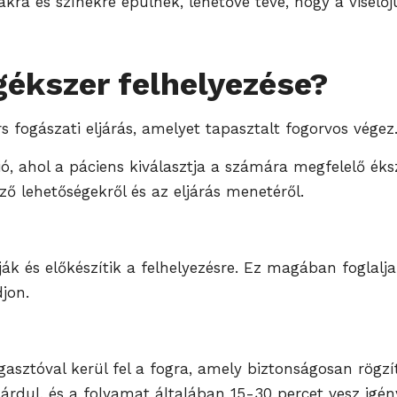
ra és színekre épülnek, lehetővé téve, hogy a viselő
gékszer felhelyezése?
s fogászati eljárás, amelyet tapasztalt fogorvos végez.
ó, ahol a páciens kiválasztja a számára megfelelő éksze
ő lehetőségekről és az eljárás menetéről.
ák és előkészítik a felhelyezésre. Ez magában foglalja
jon.
gasztóval kerül fel a fogra, amely biztonságosan rögzí
rdul, és a folyamat általában 15-30 percet vesz igén