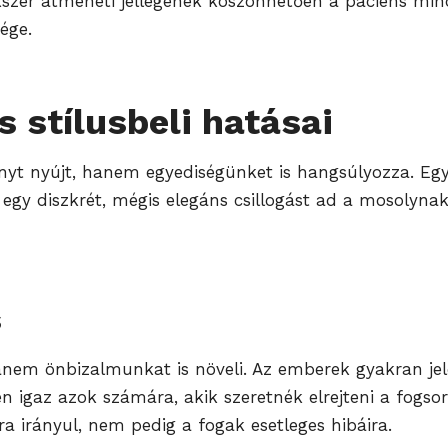
szer átmeneti jellegének köszönhetően a páciens mindi
ége.
s stílusbeli hatásai
ényt nyújt, hanem egyediségünket is hangsúlyozza. Egy
egy diszkrét, mégis elegáns csillogást ad a mosolynak
s
nem önbizalmunkat is növeli. Az emberek gyakran jele
 igaz azok számára, akik szeretnék elrejteni a fogsor
a irányul, nem pedig a fogak esetleges hibáira.