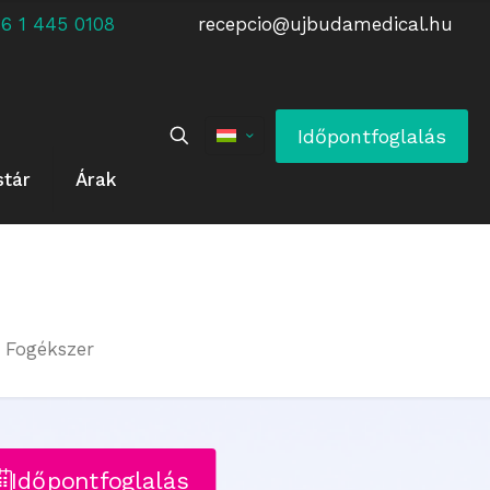
 +36 1 445 0108
recepcio@ujbudamedical.hu
Időpontfoglalás
stár
Árak
Fogékszer
Időpontfoglalás