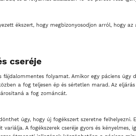
lyezett ékszert, hogy megbizonyosodjon arról, hogy az 
és cseréje
és fájdalommentes folyamat. Amikor egy páciens úgy dö
közben a fog teljesen ép és sértetlen marad. Az eljárás
károsítaná a fog zománcát.
önthet úgy, hogy új fogékszert szeretne felhelyezni. 
t variálja. A fogékszerek cseréje gyors és kényelmes, 