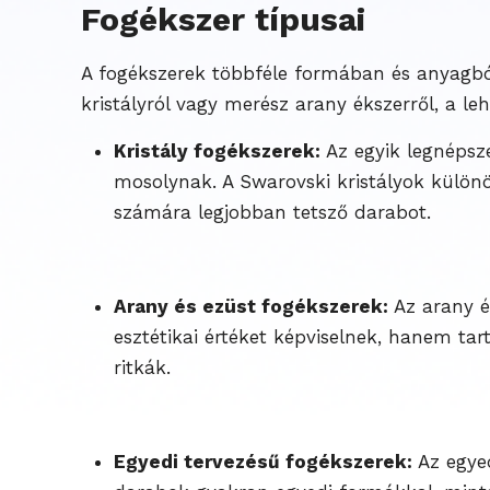
Fogékszer típusai
A fogékszerek többféle formában és anyagból
kristályról vagy merész arany ékszerről, a le
Kristály fogékszerek:
Az egyik legnépsze
mosolynak. A Swarovski kristályok külön
számára legjobban tetsző darabot.
Arany és ezüst fogékszerek:
Az arany é
esztétikai értéket képviselnek, hanem tar
ritkák.
Egyedi tervezésű fogékszerek:
Az egyed