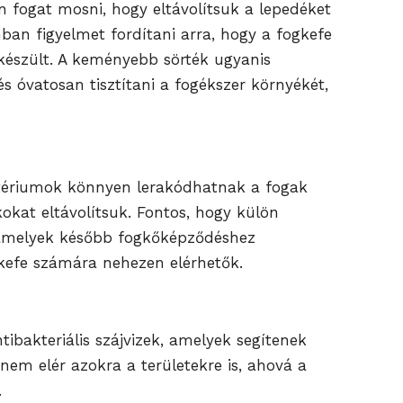
n fogat mosni, hogy eltávolítsuk a lepedéket
an figyelmet fordítani arra, hogy a fogkefe
 készült. A keményebb sörték ugyanis
s óvatosan tisztítani a fogékszer környékét,
aktériumok könnyen lerakódhatnak a fogak
okat eltávolítsuk. Fontos, hogy külön
k, amelyek később fogkőképződéshez
gkefe számára nehezen elérhetők.
ibakteriális szájvizek, amelyek segítenek
anem elér azokra a területekre is, ahová a
.