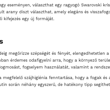
ni egy eseményen, választhat egy ragyogó Swarovski kr
ult arany díszt választhat, amely elegáns és visszafog
i kifejezés egy új formáját.
s
eig megőrizze szépségét és fényét, elengedhetetlen a 
onban érdemes odafigyelni arra, hogy a környező terüle
ogmosást, fogselyem használatát, valamint a rendszere
a megfelelő szájhigiénia fenntartása, hogy a fogak és 
rutin során néhány egyszerű, de hatékony tipp segíthe