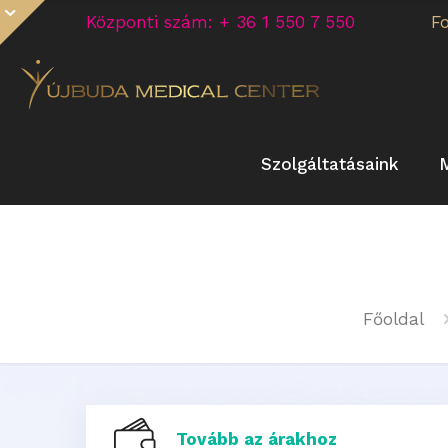
Központi szám: + 36 1 550 7 550
F
Szolgáltatásaink
Főoldal
Tovább az árakhoz