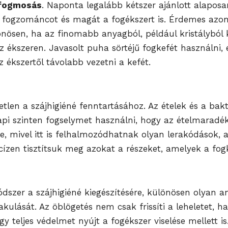
 fogmosás
. Naponta legalább kétszer ajánlott alaposa
 fogzománcot és magát a fogékszert is. Érdemes azonb
ülönösen, ha az finomabb anyagból, például kristályból
ékszeren. Javasolt puha sörtéjű fogkefét használni, é
 ékszertől távolabb vezetni a kefét.
etlen a szájhigiéné fenntartásához. Az ételek és a b
api szinten fogselymet használni, hogy az ételmaradék
etre, mivel itt is felhalmozódhatnak olyan lerakódáso
ízen tisztítsuk meg azokat a részeket, amelyek a fo
szer a szájhigiéné kiegészítésére, különösen olyan ant
kulását. Az öblögetés nem csak frissíti a leheletet, h
y teljes védelmet nyújt a fogékszer viselése mellett is