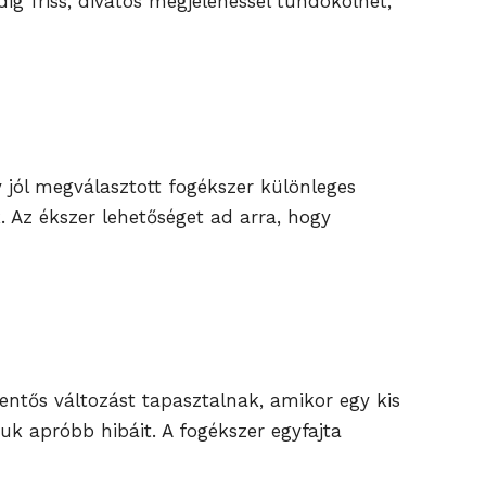
g friss, divatos megjelenéssel tündökölhet,
 jól megválasztott fogékszer különleges
. Az ékszer lehetőséget ad arra, hogy
ntős változást tapasztalnak, amikor egy kis
uk apróbb hibáit. A fogékszer egyfajta