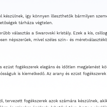
 készülnek, így könnyen illeszthetők bármilyen szemé
hetőségek tárháza végtelen.
rűbb választás a Swarovski kristály. Ezek a kis, csil
ösen népszerűek, mivel széles szín- és méretválaszté
s ezüst fogékszerek elegáns és időtlen megjelenést 
tósságuk is kiemelkedő. Az arany és ezüst fogékszerek h
i, tervezett fogékszerek azok számára készülnek, akik 