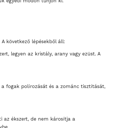
jük egyedi módon tűnjön ki.
 A következő lépésekből áll:
rt, legyen az kristály, arany vagy ezüst. A
 a fogak polírozását és a zománc tisztítását,
ti az ékszert, de nem károsítja a
ybe.