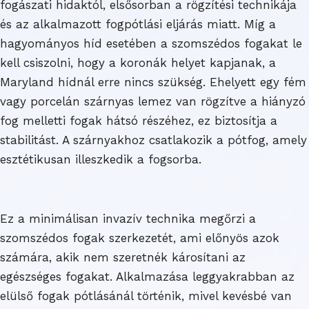
fogászati hidaktól, elsősorban a rögzítési technikája
és az alkalmazott fogpótlási eljárás miatt. Míg a
hagyományos híd esetében a szomszédos fogakat le
kell csiszolni, hogy a koronák helyet kapjanak, a
Maryland hídnál erre nincs szükség. Ehelyett egy fém
vagy porcelán szárnyas lemez van rögzítve a hiányzó
fog melletti fogak hátsó részéhez, ez biztosítja a
stabilitást. A szárnyakhoz csatlakozik a pótfog, amely
esztétikusan illeszkedik a fogsorba.
Ez a minimálisan invazív technika megőrzi a
szomszédos fogak szerkezetét, ami előnyös azok
számára, akik nem szeretnék károsítani az
egészséges fogakat. Alkalmazása leggyakrabban az
elülső fogak pótlásánál történik, mivel kevésbé van