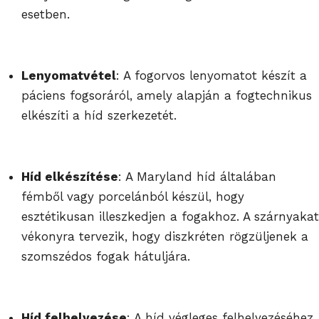
esetben.
Lenyomatvétel
: A fogorvos lenyomatot készít a
páciens fogsoráról, amely alapján a fogtechnikus
elkészíti a híd szerkezetét.
Híd elkészítése
: A Maryland híd általában
fémből vagy porcelánból készül, hogy
esztétikusan illeszkedjen a fogakhoz. A szárnyakat
vékonyra tervezik, hogy diszkréten rögzüljenek a
szomszédos fogak hátuljára.
Híd felhelyezése
: A híd végleges felhelyezéséhez