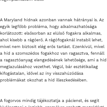
A Maryland hídnak azonban vannak hátrányai is. Az
egyik legfőbb probléma, hogy alkalmazhatósága
korlátozott: elsősorban az elülső fogakra alkalmas,
ahol kisebb a rágóerő. A rágófogaknál instabil lehet,
mivel nem biztosít elég erős tartást. Ezenkívül, mivel
a híd a szomszédos fogakhoz van ragasztva, fennáll
a ragasztóanyag elengedésének lehetősége, ami a híd
meglazulásához vezethet. Végül, bár esztétikailag
kifogástalan, idővel az íny visszahúzódása
problémákat okozhat a híd illeszkedésében.
A fogorvos mindig tájékoztatja a pácienst, és segít