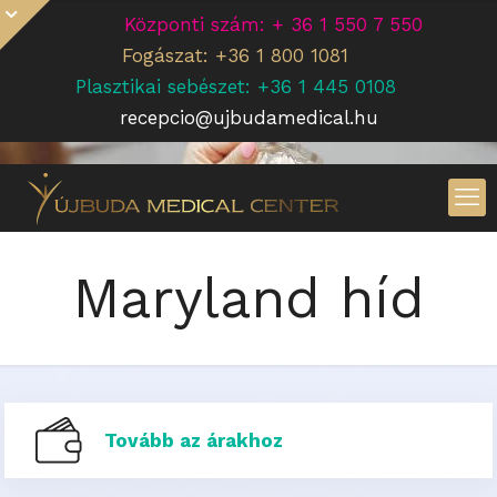
Központi szám: + 36 1 550 7 550
Fogászat: +36 1 800 1081
Plasztikai sebészet: +36 1 445 0108
recepcio@ujbudamedical.hu
Maryland híd
Tovább az árakhoz