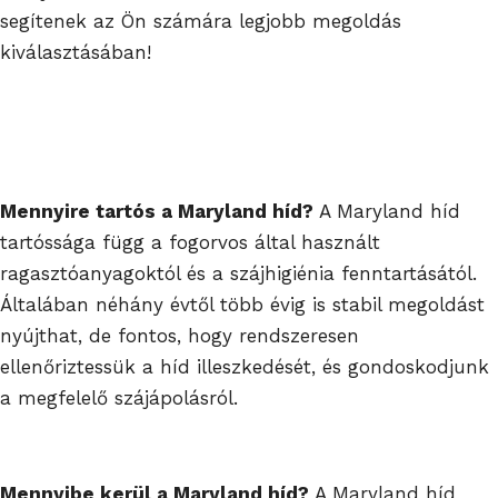
segítenek az Ön számára legjobb megoldás
kiválasztásában!
Mennyire tartós a Maryland híd?
A Maryland híd
tartóssága függ a fogorvos által használt
ragasztóanyagoktól és a szájhigiénia fenntartásától.
Általában néhány évtől több évig is stabil megoldást
nyújthat, de fontos, hogy rendszeresen
ellenőriztessük a híd illeszkedését, és gondoskodjunk
a megfelelő szájápolásról.
Mennyibe kerül a Maryland híd?
A Maryland híd