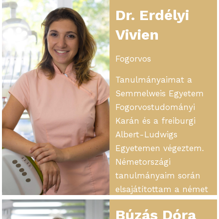
legyenek.
rendelőnkben
Dr. Erdélyi
segítettem az
orvosaink munkáját.
Vivien
Szerencsésnek
mondhatom magamat,
Fogorvos
hiszen rengeteget
Tanulmányaimat a
tanulhattam tőlük.
Semmelweis Egyetem
Mindig érdeklődve
Fogorvostudományi
figyeltem a kezelések
Karán és a freiburgi
folyamatát és teljesen
Albert-Ludwigs
lenyűgözött az,
Egyetemen végeztem.
ahogyan a páciensek
Németországi
az önbizalmukat
tanulmányaim során
visszakapták a
elsajátítottam a német
kezelések után. Ezek
szakmai nyelvet és
során rájöttem arra,
Búzás Dóra
megismertem a