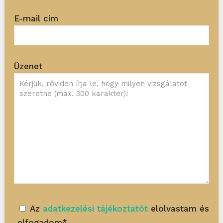
E-mail cím
Üzenet
Az
adatkezelési tájékoztatót
elolvastam és
elfogadom*