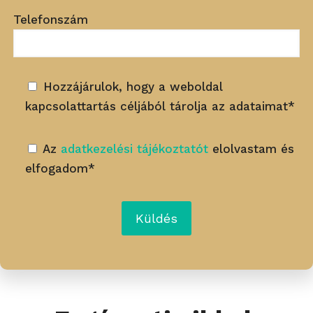
hogy biztosítsam
Telefonszám
pácienseinket arról,
hogy profi és
megbízható
Hozzájárulok, hogy a weboldal
szakembereket
kapcsolattartás céljából tárolja az adataimat*
választottak, valamint,
hogy bevonjam őket a
Az
adatkezelési tájékoztatót
elolvastam és
rendelőnket átjáró
elfogadom*
családias hangulatba.