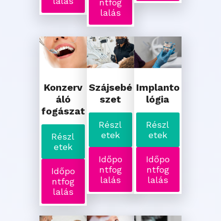
lalás
ntfog
lalás
Konzerv
Szájsebé
Implanto
áló
szet
lógia
fogászat
Részl
Részl
etek
etek
Részl
etek
Időpo
Időpo
ntfog
ntfog
Időpo
lalás
lalás
ntfog
lalás