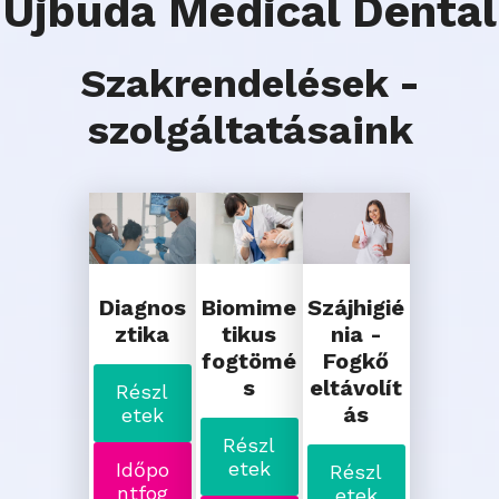
Újbuda Medical Dental
Szakrendelések -
szolgáltatásaink
Diagnos
Biomime
Szájhigié
ztika
tikus
nia -
fogtömé
Fogkő
s
eltávolít
Részl
ás
etek
Részl
etek
Időpo
Részl
ntfog
etek