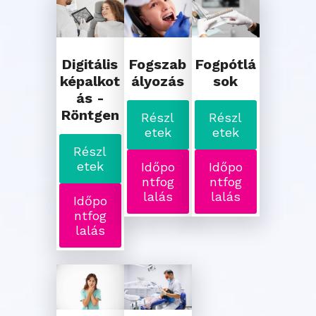
Digitális
Fogszab
Fogpótlá
képalkot
ályozás
sok
ás -
Röntgen
Részl
Részl
etek
etek
Részl
etek
Időpo
Időpo
ntfog
ntfog
lalás
lalás
Időpo
ntfog
lalás