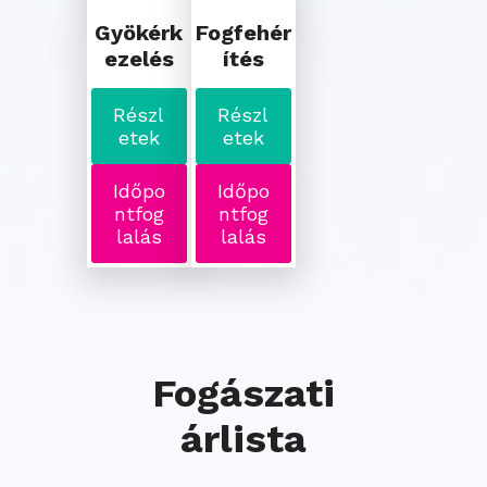
Gyökérk
Fogfehér
ezelés
ítés
Részl
Részl
etek
etek
Időpo
Időpo
ntfog
ntfog
lalás
lalás
Fogászati
árlista