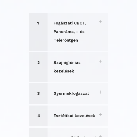
1
Fogászati CBCT,
Panoráma, – és
Teleröntgen
2
Szájhigiéniás
kezelések
3
Gyermekfogászat
4
Esztétikai kezelések