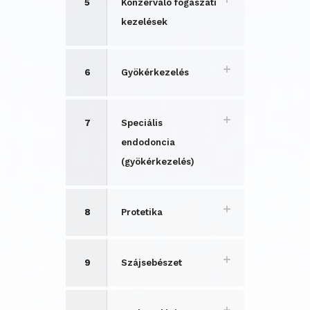
5
Konzerváló fogászati
kezelések
6
Gyökérkezelés
7
Speciális
endodoncia
(gyökérkezelés)
8
Protetika
9
Szájsebészet