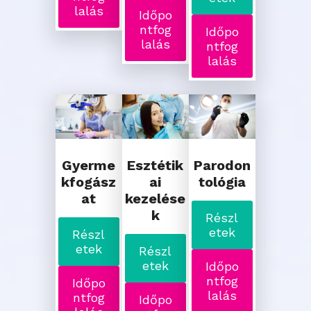
lalás
Időpo
ntfog
Időpo
lalás
ntfog
lalás
Gyerme
Esztétik
Parodon
kfogász
ai
tológia
at
kezelése
k
Részl
etek
Részl
etek
Részl
etek
Időpo
ntfog
Időpo
lalás
ntfog
Időpo