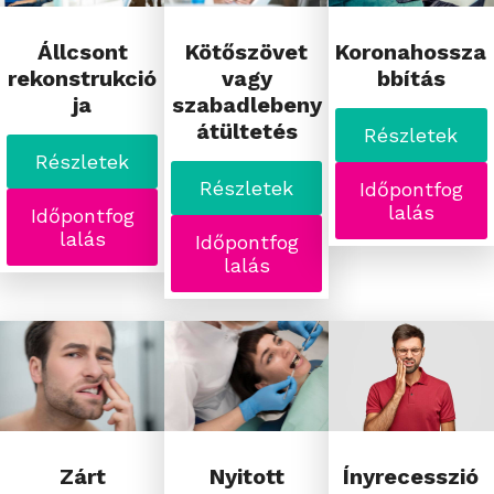
Állcsont
Kötőszövet
Koronahossza
rekonstrukció
vagy
bbítás
ja
szabadlebeny
átültetés
Részletek
Részletek
Részletek
Időpontfog
lalás
Időpontfog
lalás
Időpontfog
lalás
Zárt
Nyitott
Ínyrecesszió