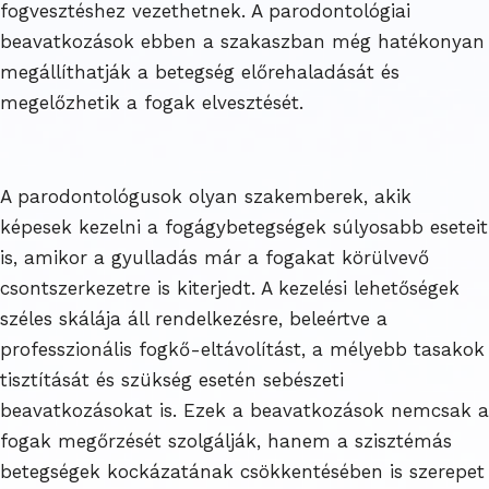
fogvesztéshez vezethetnek. A parodontológiai
beavatkozások ebben a szakaszban még hatékonyan
megállíthatják a betegség előrehaladását és
megelőzhetik a fogak elvesztését.
A parodontológusok olyan szakemberek, akik
képesek kezelni a fogágybetegségek súlyosabb eseteit
is, amikor a gyulladás már a fogakat körülvevő
csontszerkezetre is kiterjedt. A kezelési lehetőségek
széles skálája áll rendelkezésre, beleértve a
professzionális fogkő-eltávolítást, a mélyebb tasakok
tisztítását és szükség esetén sebészeti
beavatkozásokat is. Ezek a beavatkozások nemcsak a
fogak megőrzését szolgálják, hanem a szisztémás
betegségek kockázatának csökkentésében is szerepet