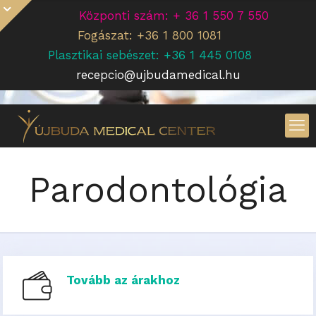
Központi szám: + 36 1 550 7 550
Fogászat: +36 1 800 1081
Plasztikai sebészet: +36 1 445 0108
recepcio@ujbudamedical.hu
Parodontológia
Tovább az árakhoz