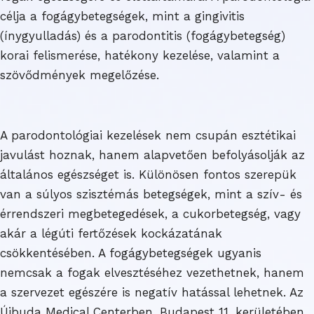
célja a fogágybetegségek, mint a gingivitis
(ínygyulladás) és a parodontitis (fogágybetegség)
korai felismerése, hatékony kezelése, valamint a
szövődmények megelőzése.
A parodontológiai kezelések nem csupán esztétikai
javulást hoznak, hanem alapvetően befolyásolják az
általános egészséget is. Különösen fontos szerepük
van a súlyos szisztémás betegségek, mint a szív- és
érrendszeri megbetegedések, a cukorbetegség, vagy
akár a légúti fertőzések kockázatának
csökkentésében. A fogágybetegségek ugyanis
nemcsak a fogak elvesztéséhez vezethetnek, hanem
a szervezet egészére is negatív hatással lehetnek. Az
Újbuda Medical Centerben, Budapest 11. kerületében,