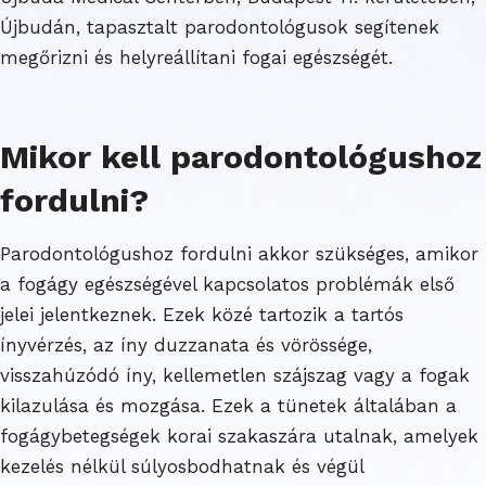
Újbudán, tapasztalt parodontológusok segítenek
megőrizni és helyreállítani fogai egészségét.
Mikor kell parodontológushoz
fordulni?
Parodontológushoz fordulni akkor szükséges, amikor
a fogágy egészségével kapcsolatos problémák első
jelei jelentkeznek. Ezek közé tartozik a tartós
ínyvérzés, az íny duzzanata és vörössége,
visszahúzódó íny, kellemetlen szájszag vagy a fogak
kilazulása és mozgása. Ezek a tünetek általában a
fogágybetegségek korai szakaszára utalnak, amelyek
kezelés nélkül súlyosbodhatnak és végül