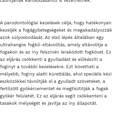
csontjának károsodásához is vezethetnek.
A parodontológiai kezelések célja, hogy hatékonyan
kezeljék a fogágybetegségeket és megakadályozzák
azok súlyosbodását. Az első lépés általában egy
ultrahangos fogkő-eltávolítás, amely eltávolítja a
fogakon és az íny felszínén lerakódott fogkövet. Ez
az eljárás csökkenti a gyulladást és előkészíti a
fogínyt a további kezelésekre. Ezt követheti a
mélyebb, fogíny alatti kürettálás, ahol speciális kézi
eszközökkel távolítják el a gyulladt szöveteket, a
fertőzött gyökércementet és megtisztítják a fogak
gyökér felületét. Ez az eljárás segít csökkenteni a
tasakok mélységét és javítja az íny állapotát.