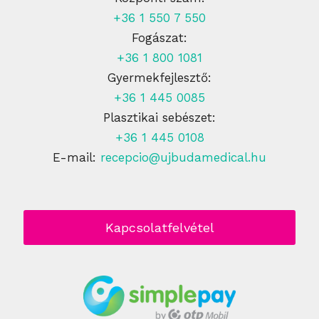
+36 1 550 7 550
Fogászat:
+36 1 800 1081
Gyermekfejlesztő:
+36 1 445 0085
Plasztikai sebészet:
+36 1 445 0108
E-mail:
recepcio@ujbudamedical.hu
Kapcsolatfelvétel