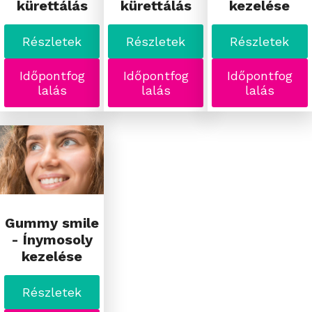
kürettálás
kürettálás
kezelése
Részletek
Részletek
Részletek
Időpontfog
Időpontfog
Időpontfog
lalás
lalás
lalás
Gummy smile
- Ínymosoly
kezelése
Részletek