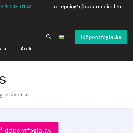
 +36 1 445 0108
recepcio@ujbudamedical.hu
Időpontfoglalás
stár
Árak
s
g eltávolítás
Időpontfoglalás