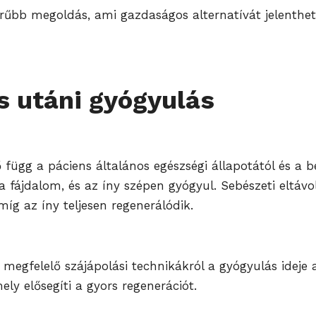
erűbb megoldás, ami gazdaságos alternatívát jelenthet
ás utáni gyógyulás
ő függ a páciens általános egészségi állapotától és a 
a fájdalom, és az íny szépen gyógyul. Sebészeti eltávo
míg az íny teljesen regenerálódik.
megfelelő szájápolási technikákról a gyógyulás ideje al
ly elősegíti a gyors regenerációt.