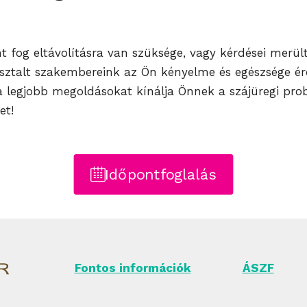
t fog eltávolításra van szüksége, vagy kérdései merült
asztalt szakembereink az Ön kényelme és egészsége é
 a legjobb megoldásokat kínálja Önnek a szájüregi pro
et!
Időpontfoglalás
Fontos információk
ÁSZF