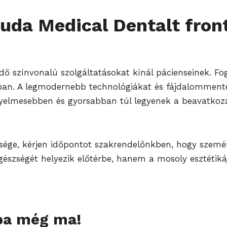
uda Medical Dentalt front
dő színvonalú szolgáltatásokat kínál pácienseinek. Fo
ásban. A legmodernebb technológiákat és fájdalommen
nyelmesebben és gyorsabban túl legyenek a beavatkoz
sége, kérjen időpontot szakrendelőnkben, hogy személy
észségét helyezik előtérbe, hanem a mosoly esztétiká
ba még ma!