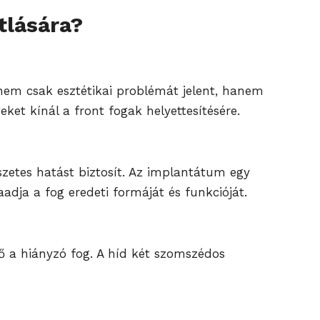
tlására?
 nem csak esztétikai problémát jelent, hanem
ket kínál a front fogak helyettesítésére.
szetes hatást biztosít. Az implantátum egy
aadja a fog eredeti formáját és funkcióját.
ető a hiányzó fog. A híd két szomszédos