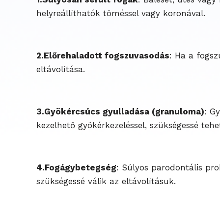
helyreállíthatók töméssel vagy koronával.
2.Előrehaladott fogszuvasodás
: Ha a fogsz
eltávolítása.
3.Gyökércsúcs gyulladása (granuloma)
: G
kezelhető gyökérkezeléssel, szükségessé teheti
4.Fogágybetegség
: Súlyos parodontális pro
szükségessé válik az eltávolításuk.