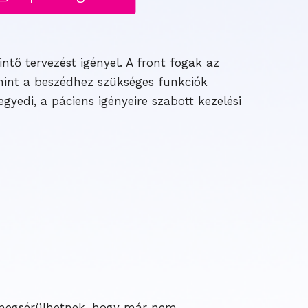
ntő tervezést igényel. A front fogak az
amint a beszédhez szükséges funkciók
yedi, a páciens igényeire szabott kezelési
a megsérülhetnek, hogy már nem