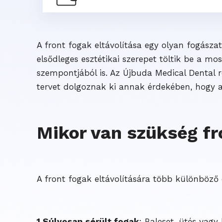
A front fogak eltávolítása egy olyan fogásza
elsődleges esztétikai szerepet töltik be a m
szempontjából is. Az Újbuda Medical Dental r
tervet dolgoznak ki annak érdekében, hogy a
Mikor van szükség fro
A front fogak eltávolítására több különböző 
1.Súlyosan sérült fogak
: Baleset, ütés vag