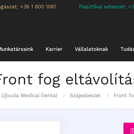
ogászat: +36 1 800 1081
Plasztikai sebészet:
Munkatársaink
Karrier
Vállalatoknak
Tudá
Front fog eltávolítá
Újbuda Medical Dental
Szájsebészet
Front fo