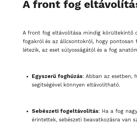
A front fog eltávolít
A front fog eltávolítása mindig körültekintő 
fogakról és az állcsontokról, hogy pontosan f
létezik, az eset súlyosságától és a fog anató
Egyszerű foghúzás
: Abban az esetben, h
segítségével könnyen eltávolítható.
Sebészeti fogeltávolítás
: Ha a fog nag
érintettek, sebészeti beavatkozásra van s