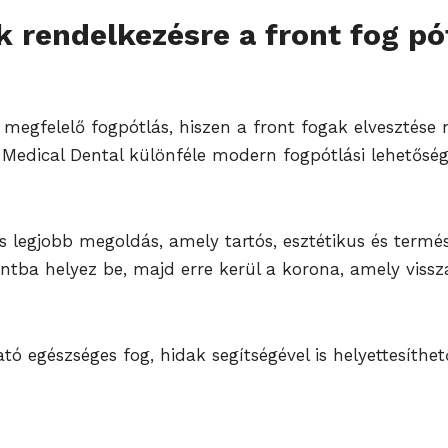
k rendelkezésre a front fog pó
a megfelelő fogpótlás, hiszen a front fogak elvesztése
Medical Dental különféle modern fogpótlási lehetősége
 legjobb megoldás, amely tartós, esztétikus és termé
sontba helyez be, majd erre kerül a korona, amely vissz
ható egészséges fog, hidak segítségével is helyettesíth