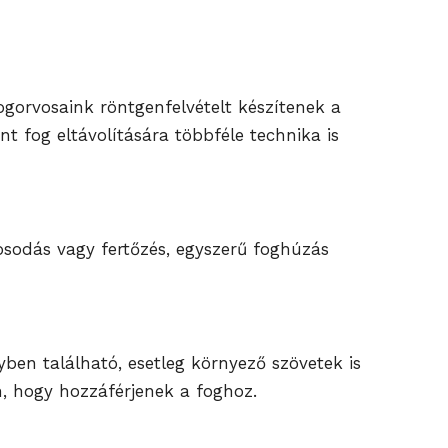
fogorvosaink röntgenfelvételt készítenek a
nt fog eltávolítására többféle technika is
osodás vagy fertőzés, egyszerű foghúzás
ben található, esetleg környező szövetek is
n, hogy hozzáférjenek a foghoz.