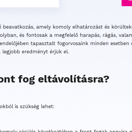
ti beavatkozás, amely komoly elhatározást és körülteki
osolyban, és fontosak a megfelelő harapás, rágás, val
endelőjében tapasztalt fogorvosaink minden esetben eg
 legjobb eredményt érjük el.
nt fog eltávolításra?
okból is szükség lehet:
y komoly sérülés következtében a front fogak annyir