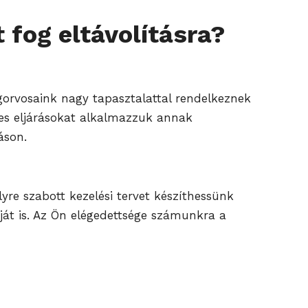
 fog eltávolításra?
gorvosaink nagy tapasztalattal rendelkeznek
tes eljárásokat alkalmazzuk annak
áson.
re szabott kezelési tervet készíthessünk
ját is. Az Ön elégedettsége számunkra a