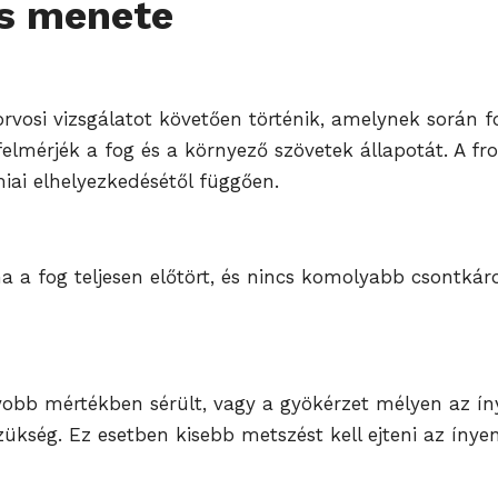
ás menete
orvosi vizsgálatot követően történik, amelynek során 
elmérjék a fog és a környező szövetek állapotát. A fro
miai elhelyezkedésétől függően.
a a fog teljesen előtört, és nincs komolyabb csontkár
yobb mértékben sérült, vagy a gyökérzet mélyen az íny
zükség. Ez esetben kisebb metszést kell ejteni az ínye