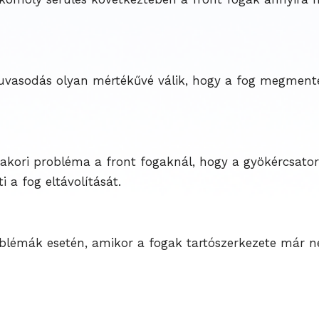
uvasodás olyan mértékűvé válik, hogy a fog megmentés
yakori probléma a front fogaknál, hogy a gyökércsato
 a fog eltávolítását.
blémák esetén, amikor a fogak tartószerkezete már nem