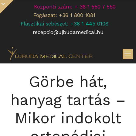
Központi szám: + 36 1 550 7 550
Fogászat: +36 1 800 1081
Plasztikai sebészet: +36 1 445 0108
recepcio@ujbudamedical.hu
Görbe hát,
hanyag tartás –
Mikor indokolt