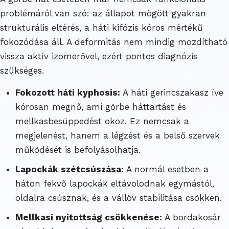
problémáról van szó: az állapot mögött gyakran
strukturális eltérés, a háti kifózis kóros mértékű
fokozódása áll. A deformitás nem mindig mozdítható
vissza aktív izomerővel, ezért pontos diagnózis
szükséges.
Fokozott háti kyphosis:
A háti gerincszakasz íve
kórosan megnő, ami görbe háttartást és
mellkasbesüppedést okoz. Ez nemcsak a
megjelenést, hanem a légzést és a belső szervek
működését is befolyásolhatja.
Lapockák szétcsúszása:
A normál esetben a
háton fekvő lapockák eltávolodnak egymástól,
oldalra csúsznak, és a vállöv stabilitása csökken.
Mellkasi nyitottság csökkenése:
A bordakosár