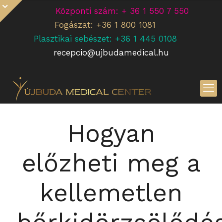
Központi szám: + 36 1 550 7 550
Fogászat: +36 1 800 1081
Plasztikai sebészet: +36 1 445 0108
recepcio@ujbudamedical.hu
Hogyan
előzheti meg a
kellemetlen