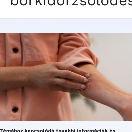
bőrkidörzsölődé
Témához kapcsolódó további információk és