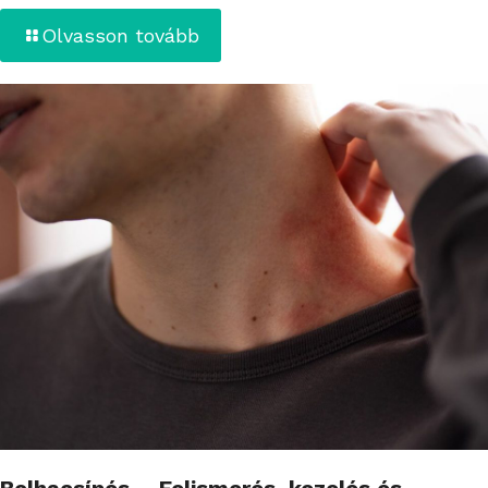
Olvasson tovább
Bolhacsípés – Felismerés, kezelés és