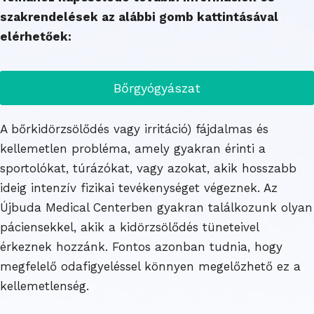
szakrendelések az alábbi gomb kattintásával
elérhetőek:
Bőrgyógyászat
A bőrkidörzsölődés vagy irritáció) fájdalmas és
kellemetlen probléma, amely gyakran érinti a
sportolókat, túrázókat, vagy azokat, akik hosszabb
ideig intenzív fizikai tevékenységet végeznek. Az
Újbuda Medical Centerben gyakran találkozunk olyan
páciensekkel, akik a kidörzsölődés tüneteivel
érkeznek hozzánk. Fontos azonban tudnia, hogy
megfelelő odafigyeléssel könnyen megelőzhető ez a
kellemetlenség.