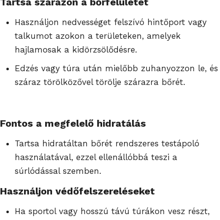
Tartsa szárazon a bőrfelületet
Használjon nedvességet felszívó hintőport vagy
talkumot azokon a területeken, amelyek
hajlamosak a kidörzsölődésre.
Edzés vagy túra után mielőbb zuhanyozzon le, és
száraz törölközővel törölje szárazra bőrét.
Fontos a megfelelő hidratálás
Tartsa hidratáltan bőrét rendszeres testápoló
használatával, ezzel ellenállóbbá teszi a
súrlódással szemben.
Használjon védőfelszereléseket
Ha sportol vagy hosszú távú túrákon vesz részt,