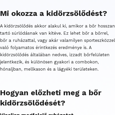
Mi okozza a kidörzsölődést?
A kidörzsölődés akkor alakul ki, amikor a bőr hosszan
tartó súrlódásnak van kitéve. Ez lehet bőr a bőrrel,
bőr a ruházattal, vagy akár valamilyen sporteszközzel
való folyamatos érintkezés eredménye is. A
kidörzsölődés általában nedves, izzadt bőrfelületen
jelentkezik, és különösen
gyakori a combokon,
hónaljban, mellkason és a lágyéki területeken.
Hogyan előzheti meg a bőr
kidörzsölődését?
Viseljen megfelelő ruházatot