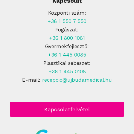
Kapcsolat
Központi szám:
+36 1 550 7 550
Fogászat:
+36 1 800 1081
Gyermekfejlesztő:
+36 1 445 0085
Plasztikai sebészet:
+36 1 445 0108
E-mail:
recepcio@ujbudamedical.hu
Kapcsolatfelvétel