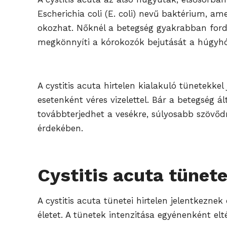
Escherichia coli (E. coli) nevű baktérium, a
okozhat. Nőknél a betegség gyakrabban fordu
megkönnyíti a kórokozók bejutását a húgyh
A cystitis acuta hirtelen kialakuló tünetekkel 
esetenként véres vizelettel. Bár a betegség á
továbbterjedhet a vesékre, súlyosabb szövődm
érdekében.
Cystitis acuta tünete
A cystitis acuta tünetei hirtelen jelentkezn
életet. A tünetek intenzitása egyénenként elt