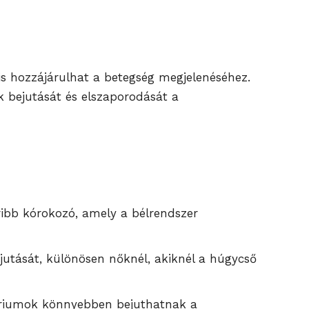
 is hozzájárulhat a betegség megjelenéséhez.
 bejutását és elszaporodását a
ribb kórokozó, amely a bélrendszer
jutását, különösen nőknél, akiknél a húgycső
ktériumok könnyebben bejuthatnak a