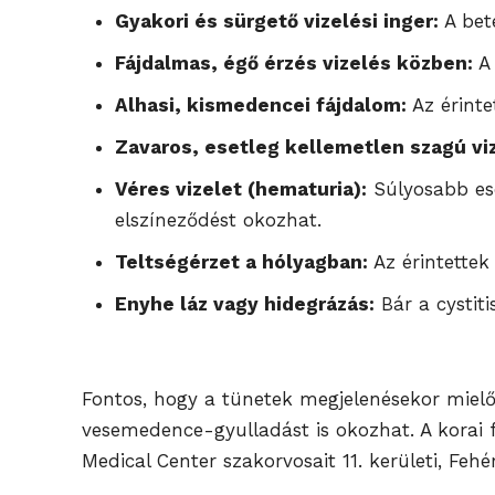
Gyakori és sürgető vizelési inger:
A bet
Fájdalmas, égő érzés vizelés közben:
A 
Alhasi, kismedencei fájdalom:
Az érint
Zavaros, esetleg kellemetlen szagú viz
Véres vizelet (hematuria):
Súlyosabb ese
elszíneződést okozhat.
Teltségérzet a hólyagban:
Az érintettek
Enyhe láz vagy hidegrázás:
Bár a cystiti
Fontos, hogy a tünetek megjelenésekor mielő
vesemedence-gyulladást is okozhat. A korai f
Medical Center szakorvosait 11. kerületi, Fehé