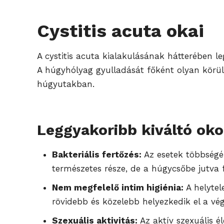
Cystitis acuta okai
A cystitis acuta kialakulásának hátterében l
A húgyhólyag gyulladását főként olyan körü
húgyutakban.
Leggyakoribb kiváltó ok
Bakteriális fertőzés:
Az esetek többségé
természetes része, de a húgycsőbe jutva 
Nem megfelelő intim higiénia:
A helytel
rövidebb és közelebb helyezkedik el a vég
Szexuális aktivitás:
Az aktív szexuális 