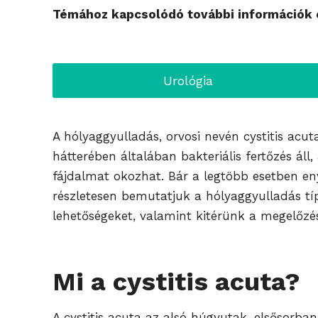
Témához kapcsolódó további információk é
Urológia
A hólyaggyulladás, orvosi nevén cystitis acut
hátterében általában bakteriális fertőzés áll,
fájdalmat okozhat. Bár a legtöbb esetben en
részletesen bemutatjuk a hólyaggyulladás típu
lehetőségeket, valamint kitérünk a megelőzé
Mi a cystitis acuta?
A cystitis acuta az alsó húgyutak, elsősorba