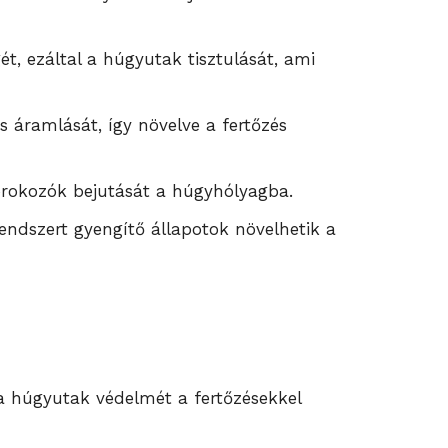
ét, ezáltal a húgyutak tisztulását, ami
s áramlását, így növelve a fertőzés
órokozók bejutását a húgyhólyagba.
dszert gyengítő állapotok növelhetik a
 húgyutak védelmét a fertőzésekkel