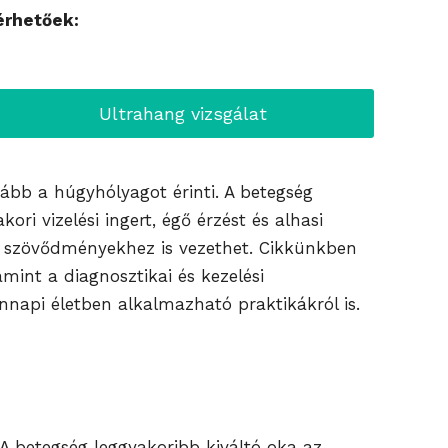
érhetőek:
Ultrahang vizsgálat
kább a húgyhólyagot érinti. A betegség
ori vizelési ingert, égő érzést és alhasi
bb szövődményekhez is vezethet. Cikkünkben
mint a diagnosztikai és kezelési
napi életben alkalmazható praktikákról is.
 A betegség leggyakoribb kiváltó oka az