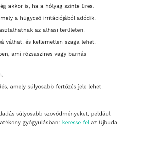
ég akkor is, ha a hólyag szinte üres.
amely a húgycső irritációjából adódik.
sztalhatnak az alhasi területen.
á válhat, és kellemetlen szaga lehet.
ben, ami rózsaszínes vagy barnás
n.
és, amely súlyosabb fertőzés jele lehet.
ulladás súlyosabb szövődményeket, például
s hatékony gyógyulásban:
keresse fel
az Újbuda