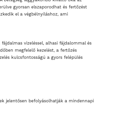
erülve gyorsan elszaporodhat és fertőzést
zkedik el a végbélnyíláshoz, ami
l, fájdalmas vizeléssel, alhasi fájdalommal és
időben megfelelő kezelést, a fertőzés
zelés kulcsfontosságú a gyors felépülés
yek jelentősen befolyásolhatják a mindennapi