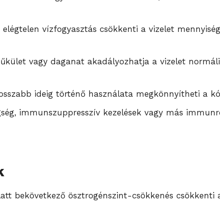
 elégtelen vízfogyasztás csökkenti a vizelet mennyiség
zűkület vagy daganat akadályozhatja a vizelet normáli
hosszabb ideig történő használata megkönnyítheti a k
ség, immunszuppresszív kezelések vagy más immunren
k
tt bekövetkező ösztrogénszint-csökkenés csökkenti a