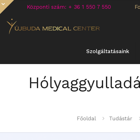
Központi szám: + 36 1 550 7 550
F
Szolgáltatásaink
Hólyaggyulladás
Főoldal
Tudástár