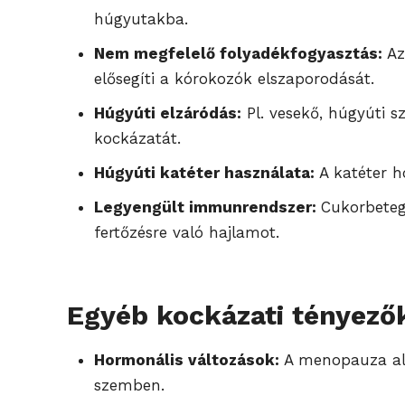
húgyutakba.
Nem megfelelő folyadékfogyasztás:
Az
elősegíti a kórokozók elszaporodását.
Húgyúti elzáródás:
Pl. vesekő, húgyúti s
kockázatát.
Húgyúti katéter használata:
A katéter 
Legyengült immunrendszer:
Cukorbeteg
fertőzésre való hajlamot.
Egyéb kockázati tényező
Hormonális változások:
A menopauza ala
szemben.