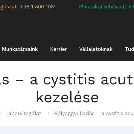
ogászat: +36 1 800 1081
Plasztikai sebészet:
Munkatársaink
Karrier
Vállalatoknak
Tud
 – a cystitis acut
kezelése
Laborvizsgálat
Hólyaggyulladás – a cystitis acut