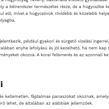
mely a bélrendszer természetes része, de a húgycsőbe k
l elő, mivel a húgycsövük rövidebb és közelebb helye
ólyagba.
jelentkezik, például gyakori és sürgető vizelési ingerre
ltalában enyhe lefolyású és jól kezelhető, ha nem kap 
ényeket okozva. A korai felismerés és az azonnali ke
i
ek és kellemetlen, fájdalmas panaszokat okoznak, amel
érő lehet, de általában az alábbiak jellemzőek.