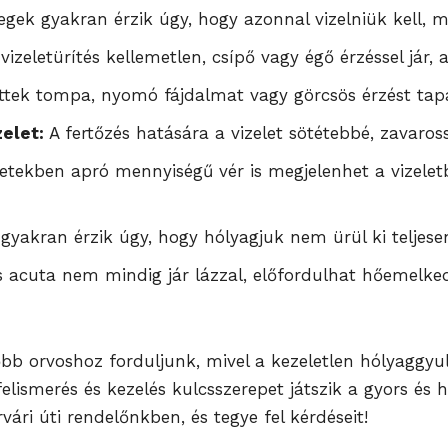
egek gyakran érzik úgy, hogy azonnal vizelniük kell, m
vizeletürítés kellemetlen, csípő vagy égő érzéssel jár, 
ettek tompa, nyomó fájdalmat vagy görcsös érzést tapa
elet:
A fertőzés hatására a vizelet sötétebbé, zavaross
tekben apró mennyiségű vér is megjelenhet a vizelet
 gyakran érzik úgy, hogy hólyagjuk nem ürül ki teljese
s acuta nem mindig jár lázzal, előfordulhat hőemelked
bb orvoshoz forduljunk, mivel a kezeletlen hólyaggy
elismerés és kezelés kulcsszerepet játszik a gyors é
rvári úti rendelőnkben, és tegye fel kérdéseit!