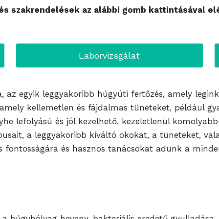
s szakrendelések az alábbi gomb kattintásával el
Laborvizsgálat
a, az egyik leggyakoribb húgyúti fertőzés, amely legin
 amely kellemetlen és fájdalmas tüneteket, például gyak
yhe lefolyású és jól kezelhető, kezeletlenül komolya
sait, a leggyakoribb kiváltó okokat, a tüneteket, vala
s fontosságára és hasznos tanácsokat adunk a minden
n a húgyhólyag heveny, bakteriális eredetű gyulladása.