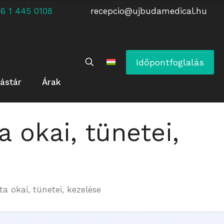
 +36 1 445 0108
recepcio@ujbudamedical.hu
Időpontfoglalás
ástár
Árak
a okai, tünetei,
a okai, tünetei, kezelése