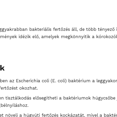
eggyakrabban bakteriális fertőzés áll, de több tényező
lmények idézik elő, amelyek megkönnyítik a kórokozók
ok
ben az Escherichia coli (E. coli) baktérium a leggyako
fertőzést okozhat.
en tisztálkodás elősegítheti a baktériumok húgycsőbe 
bélnyíláshoz.
élet növeli a húgyúti fertőzés kockázatát, mivel a ba