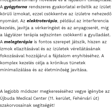
A
gyógytorna
rendszeres gyakorlatai erősítik az ízület
körüli izmokat, ezzel csökkentve az ízületre nehezedő
nyomást. Az
elektroterápia
, például az interferencia
kezelés, javítja a vérkeringést és az anyagcserét, míg
a lágylézer terápia sejtszinten csökkenti a gyulladást.
A
melegterápia
is fontos szerepet játszik, hiszen az
izmok ellazításával és az ízületek vérellátásának
fokozásával hozzájárul a fájdalom enyhítéséhez. A
komplex kezelés célja a krónikus tünetek
minimalizálása és az életminőség javítása.
A legjobb módszer megkereséséhez vegye igénybe az
Újbuda Medical Center (11. kerület, Fehérvári út)
szakorvosainak segítségét!