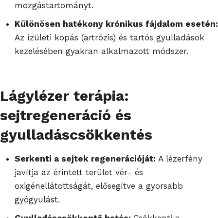
mozgástartományt.
Különösen hatékony krónikus fájdalom esetén:
Az ízületi kopás (artrózis) és tartós gyulladások
kezelésében gyakran alkalmazott módszer.
Lágylézer terápia:
sejtregeneráció és
gyulladáscsökkentés
Serkenti a sejtek regenerációját:
A lézerfény
javítja az érintett terület vér- és
oxigénellátottságát, elősegítve a gyorsabb
gyógyulást.
Gyulladáscsökkentő hatás:
Csökkenti a