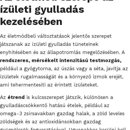
ízületi gyulladás
kezelésében
Az életmódbeli változtatások jelentős szerepet
játszanak az ízületi gyulladás tüneteinek
enyhítésében és az állapotromlás megelőzésében. A
rendszeres, mérsékelt intenzitású testmozgás,
például a gyógytorna, az úszás vagy a séta, javítja az
ízületek rugalmasságát és a környező izmok erejét,
ami tehermentesíti az érintett ízületeket.
Az
étrend
is kulcsszerepet játszik, különösen a
gyulladáscsökkentő hatású ételek, például az
omega-3 zsírsavakban gazdag halak, a zöld leveles
zöldségek és az antioxidánsokban gazdag
gyümölcsök fogyasztásával. Ugyanakkor kerülni kell