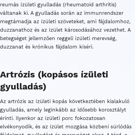
reumás ízületi gyulladás (rheumatoid arthritis)
váltanak ki. A gyulladás során az immunrendszer
megtámadja az ízületi szöveteket, ami fájdalomhoz,
duzzanathoz és az ízület károsodásához vezethet. A
betegséget jellemzően reggeli ízületi merevség,
duzzanat és krónikus fájdalom kíséri.
Artrózis (kopásos ízületi
gyulladás)
Az artrózis az ízületi kopás következtében kialakuló
gyulladás, amely leginkább az idősebb korosztályt
érinti. Ilyenkor az ízületi porc fokozatosan
elvékonyodik, és az ízület mozgása közbeni súrlódás
fájdalmat, gyulladást és merevséget okoz. A térd, a