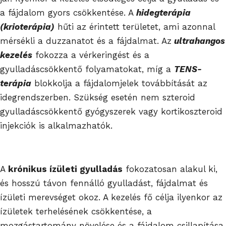
a fájdalom gyors csökkentése. A
hidegterápia
(krioterápia)
hűti az érintett területet, ami azonnal
mérsékli a duzzanatot és a fájdalmat. Az
ultrahangos
kezelés
fokozza a vérkeringést és a
gyulladáscsökkentő folyamatokat, míg a
TENS-
terápia
blokkolja a fájdalomjelek továbbítását az
idegrendszerben. Szükség esetén nem szteroid
gyulladáscsökkentő gyógyszerek vagy kortikoszteroid
injekciók is alkalmazhatók.
A
krónikus ízületi gyulladás
fokozatosan alakul ki,
és hosszú távon fennálló gyulladást, fájdalmat és
ízületi merevséget okoz. A kezelés fő célja ilyenkor az
ízületek terhelésének csökkentése, a
mozgástartomány növelése és a fájdalom csillapítása.