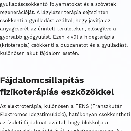
gyulladáscsökkentő folyamatokat és a szövetek
regenerációját. A lágylézer terápia sejtszinten
csökkenti a gyulladást azáltal, hogy javítja az
anyagcserét az érintett területeken, elősegítve a
gyorsabb gyógyulást. Ezen kívül a hidegterápia
(krioterápia) csökkenti a duzzanatot és a gyulladást,
különösen akut fájdalom esetén.
Fájdalomcsillapítás
fizikoterápiás eszközökkel
Az elektroterápia, különösen a TENS (Transzkután
Elektromos Idegstimuláció), hatékonyan csökkentheti
az ízületi fájdalmat azáltal, hogy blokkolja a
fájdalomjelek továbbítását az idegrendszerben. Az