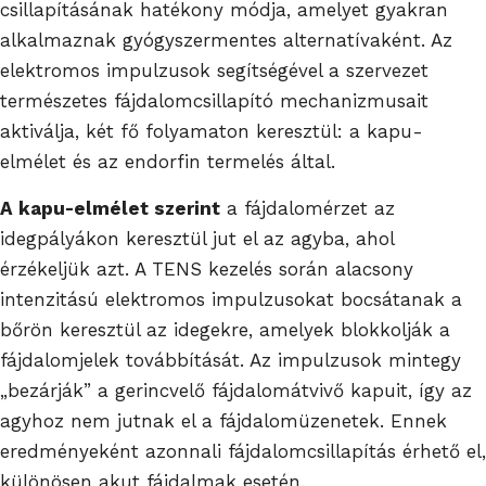
csillapításának hatékony módja, amelyet gyakran
alkalmaznak gyógyszermentes alternatívaként. Az
elektromos impulzusok segítségével a szervezet
természetes fájdalomcsillapító mechanizmusait
aktiválja, két fő folyamaton keresztül: a kapu-
elmélet és az endorfin termelés által.
A kapu-elmélet szerint
a fájdalomérzet az
idegpályákon keresztül jut el az agyba, ahol
érzékeljük azt. A TENS kezelés során alacsony
intenzitású elektromos impulzusokat bocsátanak a
bőrön keresztül az idegekre, amelyek blokkolják a
fájdalomjelek továbbítását. Az impulzusok mintegy
„bezárják” a gerincvelő fájdalomátvivő kapuit, így az
agyhoz nem jutnak el a fájdalomüzenetek. Ennek
eredményeként azonnali fájdalomcsillapítás érhető el,
különösen akut fájdalmak esetén.