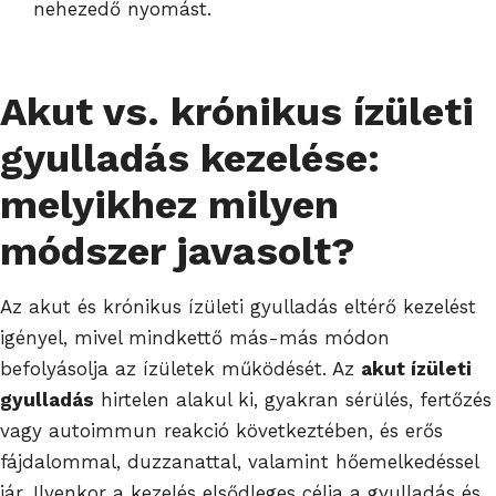
nehezedő nyomást.
Akut vs. krónikus ízületi
gyulladás kezelése:
melyikhez milyen
módszer javasolt?
Az akut és krónikus ízületi gyulladás eltérő kezelést
igényel, mivel mindkettő más-más módon
befolyásolja az ízületek működését. Az
akut ízületi
gyulladás
hirtelen alakul ki, gyakran sérülés, fertőzés
vagy autoimmun reakció következtében, és erős
fájdalommal, duzzanattal, valamint hőemelkedéssel
jár. Ilyenkor a kezelés elsődleges célja a gyulladás és