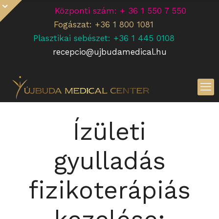
Központi szám: + 36 1 550 7 550
Fogászat: +36 1 800 1081
Plasztikai sebészet: +36 1 445 0108
recepcio@ujbudamedical.hu
Ízületi
gyulladás
fizikoterápiás