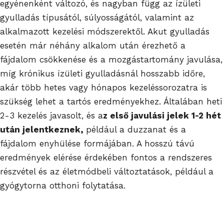
egyénenként változó, és nagyban függ az ízületi
gyulladás típusától, súlyosságától, valamint az
alkalmazott kezelési módszerektől. Akut gyulladás
esetén már néhány alkalom után érezhető a
fájdalom csökkenése és a mozgástartomány javulása,
míg krónikus ízületi gyulladásnál hosszabb időre,
akár több hetes vagy hónapos kezeléssorozatra is
szükség lehet a tartós eredményekhez. Általában heti
2-3 kezelés javasolt, és a
z első javulási jelek 1-2 hét
után jelentkeznek,
például a duzzanat és a
fájdalom enyhülése formájában. A hosszú távú
eredmények elérése érdekében fontos a rendszeres
részvétel és az életmódbeli változtatások, például a
gyógytorna otthoni folytatása.